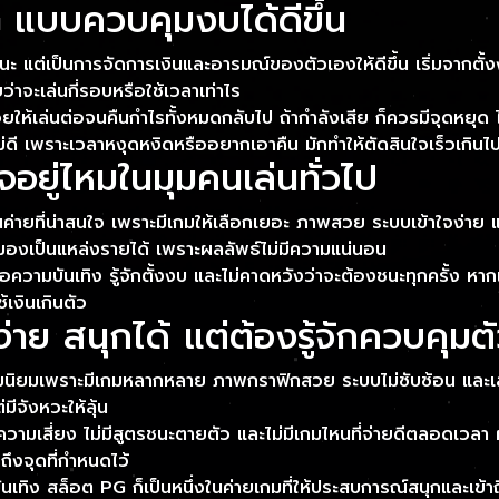
 แบบควบคุมงบได้ดีขึ้น
รชนะ แต่เป็นการจัดการเงินและอารมณ์ของตัวเองให้ดีขึ้น เริ่มจากตั้
าจะเล่นกี่รอบหรือใช้เวลาเท่าไร
ยให้เล่นต่อจนคืนกำไรทั้งหมดกลับไป ถ้ากำลังเสีย ก็ควรมีจุดหยุด ไม่
ม่ดี เพราะเวลาหงุดหงิดหรืออยากเอาคืน มักทำให้ตัดสินใจเร็วเกิน
อยู่ไหมในมุมคนเล่นทั่วไป
่ายที่น่าสนใจ เพราะมีเกมให้เลือกเยอะ ภาพสวย ระบบเข้าใจง่าย แ
รมองเป็นแหล่งรายได้ เพราะผลลัพธ์ไม่มีความแน่นอน
เพื่อความบันเทิง รู้จักตั้งงบ และไม่คาดหวังว่าจะต้องชนะทุกครั้ง ห
้เงินเกินตัว
่าย สนุกได้ แต่ต้องรู้จักควบคุมต
ามนิยมเพราะมีเกมหลากหลาย ภาพกราฟิกสวย ระบบไม่ซับซ้อน และเล่น
ีจังหวะให้ลุ้น
ามเสี่ยง ไม่มีสูตรชนะตายตัว และไม่มีเกมไหนที่จ่ายดีตลอดเวลา ผ
ถึงจุดที่กำหนดไว้
นเทิง สล็อต PG ก็เป็นหนึ่งในค่ายเกมที่ให้ประสบการณ์สนุกและเข้