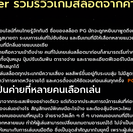
 รวมรีวิวเกมสล็อตจากค่ายดั
ไลน์ที่คนไทยรู้จักกันดี ชื่อของสล็อต PG มักจะถูกหยิบมาพูดถึงเป
่ดูสบายตา ระบบการเล่นที่ไม่ซับซ้อน และธีมเกมที่มีให้เลือกหลาย
ที่มีกลิ่นอายแบบเอเชีย
ยคือความเข้าถึงง่าย คนที่ไม่เคยเล่นสล็อตมาก่อนก็สามารถเริ่มทำ
ทั้งปุ่มหมุน ปุ่มปรับเดิมพัน ตารางจ่าย และรายละเอียดฟีเจอร์โบนั
้สึกสนุกได้
นสล็อตทุกประเภทมีความเสี่ยง ผลลัพธ์ขึ้นอยู่กับระบบสุ่ม ไม่มีสูต
่าการคาดหวังรายได้ และควรตั้งงบให้ชัดเจนก่อนเล่นทุกครั้ง
PG
็นค่ายที่หลายคนเลือกเล่น
้มาจากกระแสเพียงอย่างเดียว แต่เกิดจากประสบการณ์การเล่นที่ค่อนข
่าต้องเล่นอย่างไร สัญลักษณ์พิเศษมีอะไรบ้าง และต้องลุ้นจังหวะไหน
ชอบเกมที่หมุนไว จ่ายรางวัลเล็ก ๆ ถี่ ๆ บางคนชอบเกมที่มีโบนัส
ลือกหลายแบบ ทำให้ผู้เล่นสามารถเปลี่ยนเกมตามอารมณ์ได้ ไม่จำเป็
มาะกับการเล่นบนมือถือ ซึ่งเป็นจุดสำคัญมากในยุคนี้ เพราะผู้เล่น