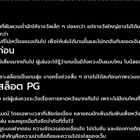
เกมที่ผันผวนต่ำมักให้รางวัลเล็ก ๆ บ่อยกว่า แต่รางวัลใหญ่อาจไม่ได้
กว่า
ที่ไม่เหวี่ยงแรงเกินไป เพื่อให้เล่นได้นานขึ้นและไม่กดดันกับยอดเงิ
ก่อน
่เสี่ยงมากเกินไป ผู้เล่นจะได้รู้ว่าเกมนั้นมีจังหวะเป็นแบบไหน โบ
ราะสล็อตเป็นเกมสุ่ม บางครั้งช่วงสั้น ๆ อาจไม่ได้สะท้อนภาพรวม
นสล็อต PG
 แต่ผู้เล่นควรระวังเรื่องการคาดหวังมากเกินไป เพราะไม่มีเกมไหนที่
รมณ์ โดยเฉพาะเวลาที่เสียต่อเนื่อง หลายคนมักเพิ่มเดิมพันเพื่อหวั
่น และหยุดเมื่อถึงขีดจำกัดที่ตั้งไว้
ควรดูระบบฝากถอน ความชัดเจนของเงื่อนไข โปรโมชั่น และช่องทางติ
งสำคัญคือความน่าเชื่อถือและความโปร่งใสของเว็บ