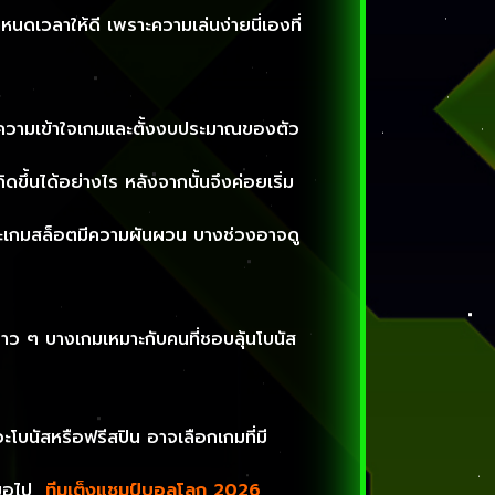
หนดเวลาให้ดี เพราะความเล่นง่ายนี่เองที่
รทำความเข้าใจเกมและตั้งงบประมาณของตัว
ดขึ้นได้อย่างไร หลังจากนั้นจึงค่อยเริ่ม
เพราะเกมสล็อตมีความผันผวน บางช่วงอาจดู
าว ๆ บางเกมเหมาะกับคนที่ชอบลุ้นโบนัส
ะโบนัสหรือฟรีสปิน อาจเลือกเกมที่มี
เสมอไป
ทีมเต็งแชมป์บอลโลก 2026