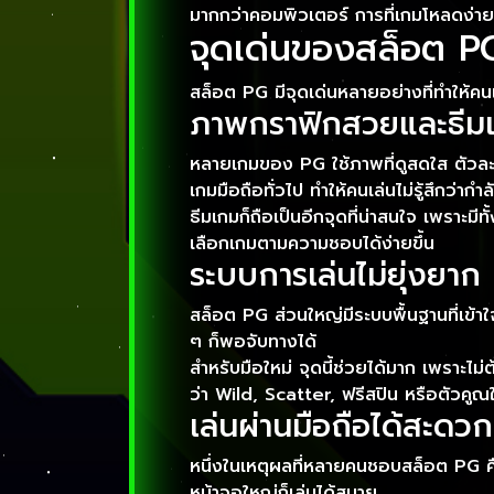
มากกว่าคอมพิวเตอร์ การที่เกมโหลดง่าย 
จุดเด่นของสล็อต PG 
สล็อต PG มีจุดเด่นหลายอย่างที่ทำให้คนเล่
ภาพกราฟิกสวยและธี
หลายเกมของ PG ใช้ภาพที่ดูสดใส ตัวละค
เกมมือถือทั่วไป ทำให้คนเล่นไม่รู้สึกว่ากำล
ธีมเกมก็ถือเป็นอีกจุดที่น่าสนใจ เพราะ
เลือกเกมตามความชอบได้ง่ายขึ้น
ระบบการเล่นไม่ยุ่งยาก
สล็อต PG ส่วนใหญ่มีระบบพื้นฐานที่เข้า
ๆ ก็พอจับทางได้
สำหรับมือใหม่ จุดนี้ช่วยได้มาก เพราะไม่ต
ว่า Wild, Scatter, ฟรีสปิน หรือตัวคู
เล่นผ่านมือถือได้สะดวก
หนึ่งในเหตุผลที่หลายคนชอบสล็อต PG คื
หน้าจอใหญ่ก็เล่นได้สบาย