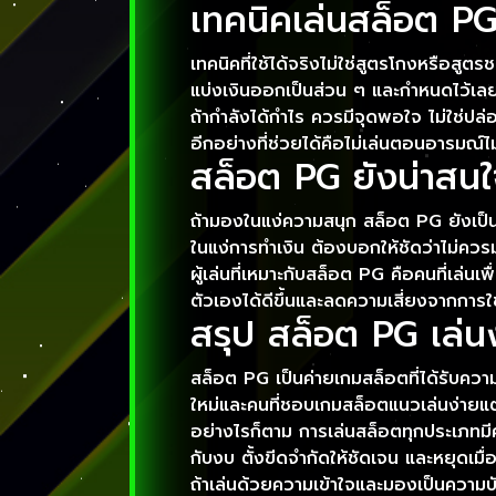
เทคนิคเล่นสล็อต PG
เทคนิคที่ใช้ได้จริงไม่ใช่สูตรโกงหรือสูต
แบ่งเงินออกเป็นส่วน ๆ และกำหนดไว้เลยว่
ถ้ากำลังได้กำไร ควรมีจุดพอใจ ไม่ใช่ปล่อ
อีกอย่างที่ช่วยได้คือไม่เล่นตอนอารมณ์ไ
สล็อต PG ยังน่าสนใจ
ถ้ามองในแง่ความสนุก สล็อต PG ยังเป็นค
ในแง่การทำเงิน ต้องบอกให้ชัดว่าไม่คว
ผู้เล่นที่เหมาะกับสล็อต PG คือคนที่เล่น
ตัวเองได้ดีขึ้นและลดความเสี่ยงจากการใช
สรุป สล็อต PG เล่นง
สล็อต PG เป็นค่ายเกมสล็อตที่ได้รับคว
ใหม่และคนที่ชอบเกมสล็อตแนวเล่นง่ายแต่ม
อย่างไรก็ตาม การเล่นสล็อตทุกประเภทมีคว
กับงบ ตั้งขีดจำกัดให้ชัดเจน และหยุดเมื่อ
ถ้าเล่นด้วยความเข้าใจและมองเป็นความบั