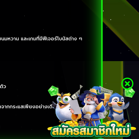
นมหวาน และเกมที่มีฟีเจอร์โบนัสต่าง ๆ
ตัว
อกจากกระแสเพียงอย่างเดียว
น