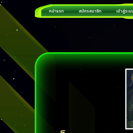
หน้าแรก
สมัครสมาชิก
เข้าสู่ระบ