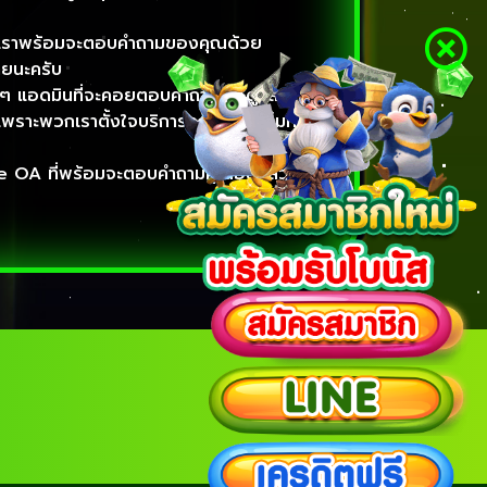
ลย เราพร้อมจะตอบคำถามของคุณด้วย
ลยนะครับ
ี่ ๆ แอดมินที่จะคอยตอบคำถามและดูแล
เพราะพวกเราตั้งใจบริการคุณอย่างเต็มที่
Line OA ที่พร้อมจะตอบคำถามคุณอยู่แล้ว