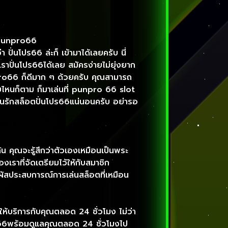
ง punpro66
่นโปร66 ล่ะก็ เข้ามาได้เลยครับ นี่
ั่นโปร66ได้เลย สมัครง่ายไม่ยุ่งยาก
unpro66 ก็ดีมาก ๆ ด้วยครับ คุณสามารถ
ไหนก็ตาม ก็มาเล่นที่ punpro 66 slot
คนรักสล็อตปั่นโปร66แน่นอนครับ อย่ารอ
ัน คุณจะรู้สึกว่าตัวเองเหมือนเป็นพระ
ราที่จัดเตรียมไว้ให้กับสมาชิก
มผัสประสบการณ์การเล่นสล็อตที่เหมือน
ห้บริการกับคุณตลอด 24 ชั่วโมง ไม่ว่า
ปร66พร้อมดูแลคุณตลอด 24 ชั่วโมงไป