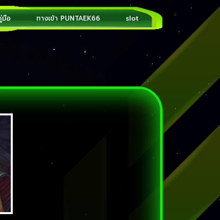
ู่มือ
ทางเข้า PUNTAEK66
slot