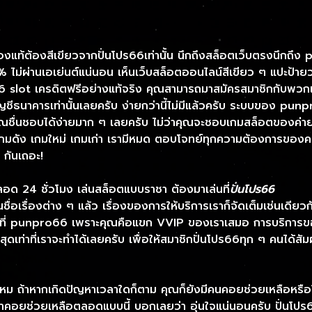
้ต้องสีเขียวจากปั่นโปร66เท่านั้น นึกถึงสล็อตเว็บตรงนึกถึ
่านเอเย่นต์แน่นอน เห็นเว็บสล็อตออนไลน์สีเขียว ๆ แปะป้ายว่า ปั
ot เครดิตฟรีอย่างแท้จริง คุณสามารถมาสมัครสมาชิกกับพวกเราป
ัญชีธนาคารเท่านั้นเลยครับ ง่ายกว่านี้ไม่มีแล้วครับ ระบบของ p
ุณชื่นชอบได้ง่ายมาก ๆ เลยครับ ไม่ว่าคุณจะชอบเกมสล็อตของค่าย
กเกมดัง เกมใหม่ เกมเก่า เรามีหมด ตอบโจทย์ทุกความต้องการของ
กันเถอะ!
อด 24 ชั่วโมง เล่นสล็อตแบบราชา ต้องมาเล่นที่
ปั่นโปร66
อเรื่องต่าง ๆ แล้ว เรื่องของการให้บริการเราก็จัดเต็มเช่นเดียวก
นที่ punpro66 เพราะคุณคือแขก VVIP ของเราเสมอ การบริการของเ
ดเท่าที่เราจะทำได้เลยครับ เพื่อให้สมาชิกปั่นโปร66ทุก ๆ คนได้สั
ไหม ถ้าหากเกิดปัญหาเวลาใดก็ตาม คุณก็ยังมีคนคอยช่วยเหลือหรือใ
นมาคอยช่วยเหลือตลอดแบบนี้ บอกเลยว่า อุ่นใจแน่นอนครับ ปั่นโ