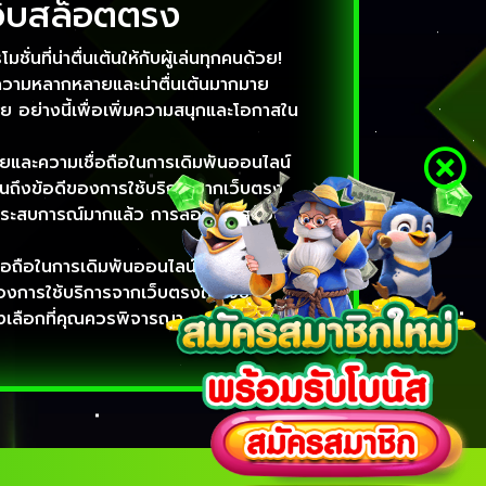
เว็บสล็อตตรง
ที่น่าตื่นเต้นให้กับผู้เล่นทุกคนด้วย!
มีความหลากหลายและน่าตื่นเต้นมากมาย
าย อย่างนี้เพื่อเพิ่มความสนุกและโอกาสใน
ายและความเชื่อถือในการเดิมพันออนไลน์
ห็นถึงข้อดีของการใช้บริการจากเว็บตรง
ี่มีประสบการณ์มากแล้ว การลองเล่นสล็อต
ื่อถือในการเดิมพันออนไลน์ โดยไม่ต้อง
ีของการใช้บริการจากเว็บตรงในแง่ของ
งเลือกที่คุณควรพิจารณา