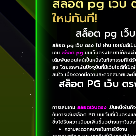
สล็อต pg เว็บ ต
ใหม่ทันที!
สล็อต pg เว็บ
สล็อต pg เว็บ ตรง ไม่ ผ่าน เอเย่นต์
เป็
เกม
สล็อต pg
บนเว็บตรงโดยไม่ต้องผ่าน
เดิมพันออนไลน์เป็นหนึ่งในกิจกรรมที่ได้
สูง โดยเฉพาะในปัจจุบันที่มีเว็บไซต์ที่เป
สนใจ เนื่องจากมีความสะดวกสบายและมั่น
สล็อต PG เว็บ ตร
การเล่นเกม
สล็อตเว็บตรง
เป็นหนึ่งในกิ
กับการเล่นสล็อต PG บนเว็บที่เป็นตรงแล
ซึ่งได้รับความนิยมเพิ่มขึ้นอย่างมากในว
ความสะดวกสบายในการใช้งาน