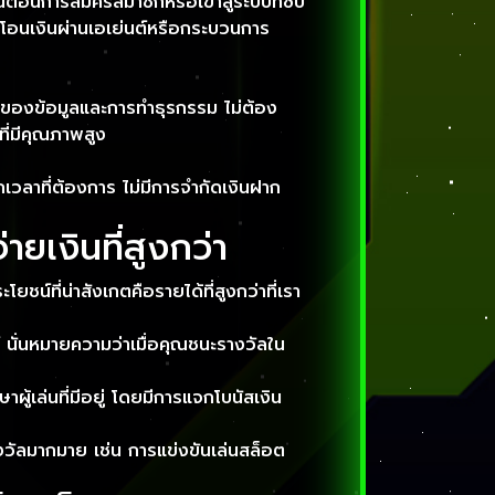
นตอนการสมัครสมาชิกหรือเข้าสู่ระบบที่ซับ
ารโอนเงินผ่านเอเย่นต์หรือกระบวนการ
ัยของข้อมูลและการทำธุรกรรม ไม่ต้อง
ี่มีคุณภาพสูง
ทุกเวลาที่ต้องการ ไม่มีการจำกัดเงินฝาก
ยเงินที่สูงกว่า
ชน์ที่น่าสังเกตคือรายได้ที่สูงกว่าที่เรา
ต์ นั่นหมายความว่าเมื่อคุณชนะรางวัลใน
าผู้เล่นที่มีอยู่ โดยมีการแจกโบนัสเงิน
งวัลมากมาย เช่น การแข่งขันเล่นสล็อต