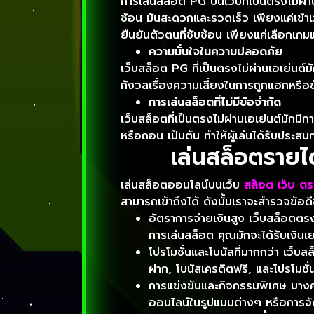
การเล่นสล็อต PG บนเว็บที่เป็นตรงไม่ผ่า
ซ้อน มันสะดวกและรวดเร็ว เพียงแค่เข้าเ
ยืนยันตัวตนที่ซับซ้อน เพียงแค่เลือกเกมแล
ความมั่นใจในความปลอดภัย
เว็บสล็อต PG ที่เป็นตรงไม่ผ่านเอเย่นต
กังวลเรื่องความเสี่ยงในการถูกแฮกหรือ
การเล่นสล็อตที่ไม่มีข้อจำกัด
เว็บสล็อตที่เป็นตรงไม่ผ่านเอเย่นต์มักมีกา
หรือถอน เป็นต้น ทำให้ผู้เล่นได้รับประสบ
เล่นสล็อตรายได
เล่นสล็อตออนไลน์บนเว็บ
สล็อต เว็บ ตรง
สามารถเข้าถึงได้ ดังนั้นเราจะสำรวจข้อ
อัตราการจ่ายเงินสูง เว็บสล็อตตรงม
การเล่นสล็อต คุณมักจะได้รับเงินเยอ
โปรโมชั่นและโบนัสที่มากกว่า เว็บสล
ฝาก, โบนัสเครดิตฟรี, และโปรโมชั่
การแข่งขันและกิจกรรมพิเศษ บางคร
ออนไลน์ในรูปแบบต่างๆ หรือการจัด