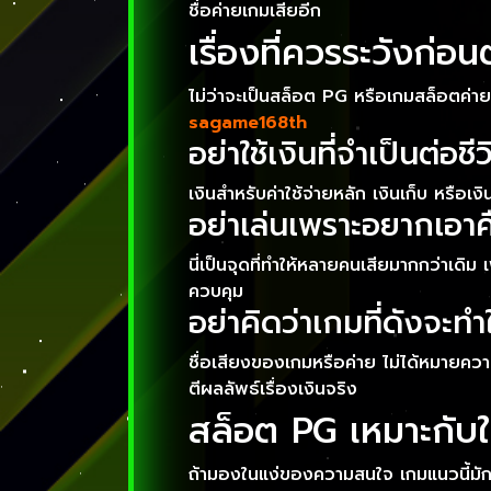
ชื่อค่ายเกมเสียอีก
เรื่องที่ควรระวังก่อ
ไม่ว่าจะเป็นสล็อต PG หรือเกมสล็อตค่า
sagame168th
อย่าใช้เงินที่จำเป็นต่อช
เงินสำหรับค่าใช้จ่ายหลัก เงินเก็บ หรือเ
อย่าเล่นเพราะอยากเอาค
นี่เป็นจุดที่ทำให้หลายคนเสียมากกว่าเดิม 
ควบคุม
อย่าคิดว่าเกมที่ดังจะทำ
ชื่อเสียงของเกมหรือค่าย ไม่ได้หมายคว
ตีผลลัพธ์เรื่องเงินจริง
สล็อต PG เหมาะกับใ
ถ้ามองในแง่ของความสนใจ เกมแนวนี้มัก