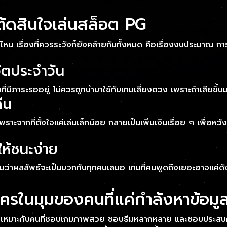
นตัดสินใจเล่นสล็อต PG
ยไหน เรื่องที่ควรระวังก็ยังคล้ายกันทั้งหมด คือเรื่องงบประมา
ีวิตประจำวัน
งินที่มีภาระรออยู่ ไม่ควรถูกนำมาใช้กับเกมเสี่ยงดวง เพราะถ้าเสียขึ
ืน
เพราะจากที่ตั้งใจแค่เล่นเล็กน้อย กลายเป็นเพิ่มเงินเรื่อย ๆ เพื่อหว
ให้ชนะง่าย
ามว่าผลลัพธ์จะเป็นบวกกับทุกคนเสมอ เกมที่คนพูดถึงเยอะอาจแค่ดั
ครในมุมของคนที่แค่กำลังหาข้อมู
เหมาะกับคนที่ชอบเกมภาพสวย ชอบธีมหลากหลาย และชอบประสบการณ์ท