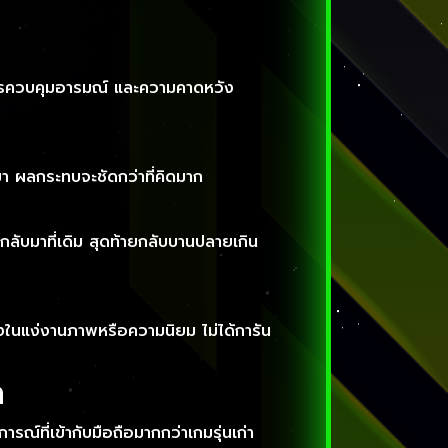
ณ การควบคุมอารมณ์ และความคาดหวัง
้นมา ผลกระทบจะชัดกว่าที่คิดมาก
ังกลับมาที่เดิม สุดท้ายกลับบานปลายเกิน
งในแง่งานภาพหรือความนิยม ไม่ได้การัน
ล
ี่เข้ากับมือถือมากกว่าเกมรุ่นเก่า