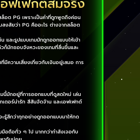
เอฟเฟกต์สมจริง
สล็อต PG เพราะเป็นคำที่ถูกพูดถึงค่อน
เริ่มสงสัยว่า PG คืออะไร ต่างจากสล็อต
ด่น และรูปแบบเกมมักถูกออกแบบให้เข้า
แล้วก็มักชอบจังหวะของเกมที่ลื่นขึ้นและ
ที่มีความเสี่ยงเกี่ยวกับเงินอยู่เสมอ การ
ี้มักอยู่ที่การออกแบบที่ดูสดใหม่ เล่น
เตอร์น่ารัก สีสันจัดจ้าน และเอฟเฟกต์
ือจะรู้สึกว่าทุกอย่างถูกออกแบบมาให้กด
เกมมือถือทั่ว ๆ ไป มากกว่ากำลังเจอกับ
นหากันบ่อย