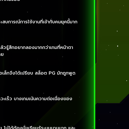
สบการณ์การใช้งานที่เข้ากับคนยุคนี้มาก
้วรู้สึกอยากลองมากกว่าเกมที่หน้าตา
าย
อเล็กจึงได้เปรียบ สล็อต PG มักถูกพูด
หวะเร็ว บางเกมเน้นความต่อเนื่องของ
ไม่ได้ต้องนั่งเรียนรู้ระบบนานมาก และ