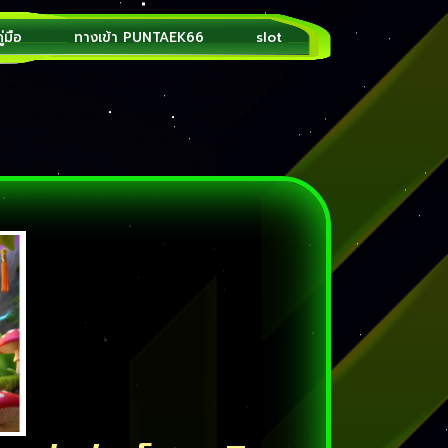
ู่มือ
ทางเข้า PUNTAEK66
slot