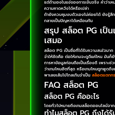
แต่ถ้ามองในแง่ของการเงินจริง คำว่าเหม
ความคาดหวังได้หรือเปล่า
ถ้ายังควบคุมงบตัวเองไม่ค่อยได้ ยังรู้
กลายเป็นปัญหาได้เหมือนกัน
สรุป สล็อต PG เป็น
เสมอ
สล็อต PG เป็นชื่อที่ได้รับความสนใจมาก 
จำให้ชัดคือ ต่อให้เกมจะดูดีแค่ไหน มันก็ย
การหาข้อมูลก่อนถือเป็นเรื่องดี เพราะช่วย
ว่าเกมไหนฮิตที่สุด หรือเกมไหนถูกพูดถึ
พาเลยเส้นไปไกลเกินจำเป็น
สล็อตแตกกร
FAQ สล็อต PG
สล็อต PG คืออะไร
โดยทั่วไปหมายถึงเกมสล็อตออนไลน์จากค่า
ทำไมสล็อต PG ถึงได้ร