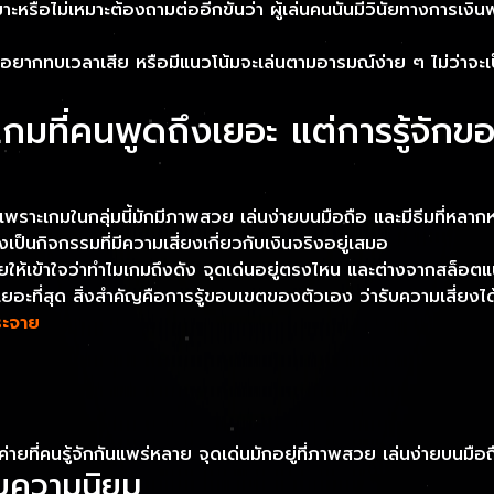
าะหรือไม่เหมาะต้องถามต่ออีกขั้นว่า ผู้เล่นคนนั้นมีวินัยทางกา
สึกอยากทบเวลาเสีย หรือมีแนวโน้มจะเล่นตามอารมณ์ง่าย ๆ ไม่ว่าจ
เกมที่คนพูดถึงเยอะ แต่การรู้จัก
เพราะเกมในกลุ่มนี้มักมีภาพสวย เล่นง่ายบนมือถือ และมีธีมที่หลาก
ังเป็นกิจกรรมที่มีความเสี่ยงเกี่ยวกับเงินจริงอยู่เสมอ
ให้เข้าใจว่าทำไมเกมถึงดัง จุดเด่นอยู่ตรงไหน และต่างจากสล็อตแนวอื่
งเยอะที่สุด สิ่งสำคัญคือการรู้ขอบเขตของตัวเอง ว่ารับความเสี่ยง
ะจาย
ยที่คนรู้จักกันแพร่หลาย จุดเด่นมักอยู่ที่ภาพสวย เล่นง่ายบนมื
ับความนิยม