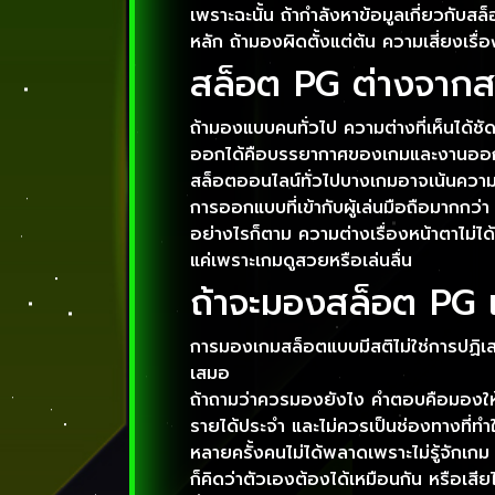
เพราะฉะนั้น ถ้ากำลังหาข้อมูลเกี่ยวกับส
หลัก ถ้ามองผิดตั้งแต่ต้น ความเสี่ยงเรื่
สล็อต PG ต่างจากสล
ถ้ามองแบบคนทั่วไป ความต่างที่เห็นได้ช
ออกได้คือบรรยากาศของเกมและงานออ
สล็อตออนไลน์ทั่วไปบางเกมอาจเน้นความเร
การออกแบบที่เข้ากับผู้เล่นมือถือมากกว่า
อย่างไรก็ตาม ความต่างเรื่องหน้าตาไม่ไ
แค่เพราะเกมดูสวยหรือเล่นลื่น
ถ้าจะมองสล็อต PG
การมองเกมสล็อตแบบมีสติไม่ใช่การปฏิเสธท
เสมอ
ถ้าถามว่าควรมองยังไง คำตอบคือมองให้มัน
รายได้ประจำ และไม่ควรเป็นช่องทางที่ทำใ
หลายครั้งคนไม่ได้พลาดเพราะไม่รู้จักเกม
ก็คิดว่าตัวเองต้องได้เหมือนกัน หรือเสี