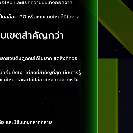
รเงินพอไหม และแยกความบันเทิงออกจาก
ะเป็นสล็อต PG หรือเกมแบบไหนก็มีโอกาส
ขอบเขตสำคัญกว่า
หลายจนดึงดูดคนได้ไม่ยาก แต่สิ่งที่ควร
นยังไง แต่สิ่งที่สำคัญที่สุดไม่ใช่การรู้
ได้แค่ไหน และจะไม่ปล่อยให้ความคาดหวัง
อถือ และมีธีมเกมหลากหลาย