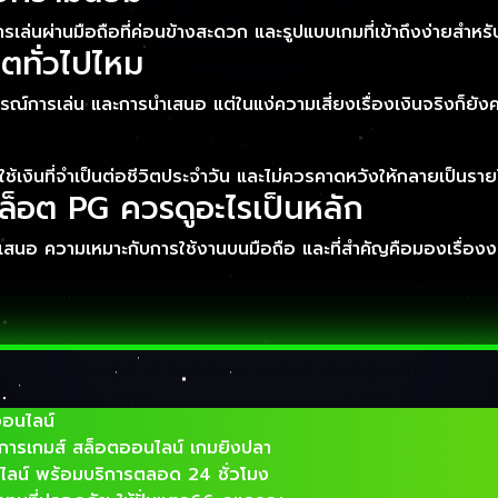
รเล่นผ่านมือถือที่ค่อนข้างสะดวก และรูปแบบเกมที่เข้าถึงง่ายสำหรั
ตทั่วไปไหม
ณ์การเล่น และการนำเสนอ แต่ในแง่ความเสี่ยงเรื่องเงินจริงก็ยัง
รใช้เงินที่จำเป็นต่อชีวิตประจำวัน และไม่ควรคาดหวังให้กลายเป็นราย
บสล็อต PG ควรดูอะไรเป็นหลัก
สนอ ความเหมาะกับการใช้งานบนมือถือ และที่สำคัญคือมองเรื่
อนไลน์
บริการเกมส์ สล็อตออนไลน์ เกมยิงปลา
ลน์ พร้อมบริการตลอด 24 ชั่วโมง