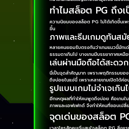
ทำไมสล็อต PG ถึงเป็
ความนิยมของสล็อต PG ไม่ได้เกิดขึ้นเพร
ขึ้น
ภาพและธีมเกมดูทันสมั
หลายคนยอมรับตรงกันว่าเกมแนวนี้มักเด่
ธรรมดาเกินไป บางเกมมีบรรยากาศเหมือนเกม
เล่นผ่านมือถือได้สะดวก
นี่เป็นจุดสำคัญมาก เพราะพฤติกรรมของคน
ถึงบ่อยในแง่นี้ เพราะหลายเกมเปิดได้ค่อน
รูปแบบเกมไม่จำเจเกิน
อีกเหตุผลที่ทำให้คนพูดถึงบ่อย คือเกมใ
ภาพและเอฟเฟกต์ จึงทำให้คนที่ชอบเปลี่ย
จุดเด่นของสล็อต PG
เวลาใครสักคนเริ่มสนใจสล็อต PG สิ่งแรก