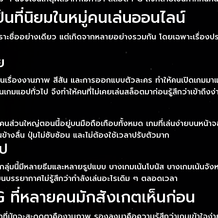
นที่นิยมในหมู่คนเล่นออนไลน์
าะชื่ออย่างเดียว แต่เกิดจากหลายอย่างรวมกัน โดยเฉพาะเรื่องประ
ย
นเรื่องงานภาพ สีสัน และการออกแบบตัวละคร ทำให้คนเปิดเกมมาแล
แอปทั่วไป จึงทำให้คนที่ไม่เคยเล่นสล็อตมาก่อนรู้สึกว่าเข้าถึงง่
ส่วนใหญ่ตอนนี้อยู่บนมือถือเกือบทั้งหมด เกมที่เล่นง่ายบนหน้าจ
ข้างลื่น ปุ่มไม่ซับซ้อน และไม่ต้องใช้เวลาปรับตัวมาก
ไป
นกลุ่มนี้มีหลายธีมและหลายรูปแบบ บางเกมเน้นโบนัส บางเกมเน้นจัง
นบรรยากาศไม่รู้สึกว่ากำลังเล่นอะไรเดิม ๆ ตลอดเวลา
 ที่หลายคนมักสังเกตเห็นก่อน
ที่มักจะสะดุดตาคืองานภาพ รองลงมาคือความรู้สึกว่าเกมเข้าใจง่าย 