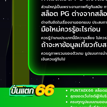
ส่วนใหญ่เป็นเพราะงานภาพที่ดูทันสมัย กา
สล็อต PG ต่างจากสล็อ
ต่างกันชัดในเรื่องงานออกแบบ ประสบการ
มือใหม่ควรรู้อะไรก่อน
ควรรู้ว่าเกมประเภทนี้มีความเสี่ยง ไม่คว
ถ้าจะหาข้อมูลเกี่ยวกั
ควรดูภาพรวมของตัวเกม รูปแบบการนำเ
เงินควบคู่กันไป
PUNTAEK66 สล็อตอ
สุดยอดเว็บไซต์ผู้ให้
ครบทุกรูปแบบเกมออนไ