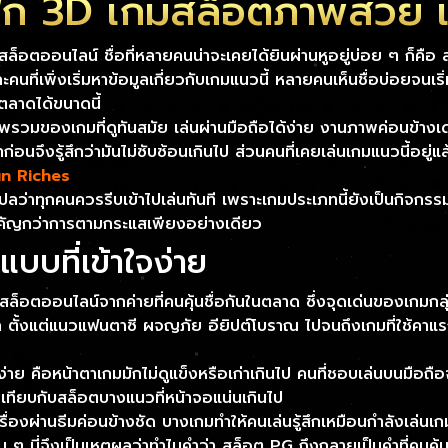
ิก 3D เกมสล็อตภาพสวย 
ล็อตออนไลน์ ชื่อที่หลายคนน่าจะเคยได้ยินผ่านหูอยู่บ่อย ๆ ก็คือ 
ละคนที่เพิ่งเริ่มหาข้อมูลเกี่ยวกับเกมแนวนี้ หลายคนเห็นชื่อบ่อยจน
ดตลาดได้ขนาดนี้
าพรวมของเกมที่ดูทันสมัย เล่นผ่านมือถือได้ง่าย งานภาพค่อนข้างเ
าก่อนจึงรู้สึกว่ามันไม่ซับซ้อนเกินไป ส่วนคนที่เคยเล่นเกมแนวนี้อยู่
n Riches
้แปลว่าทุกคนควรรีบเข้าไปเล่นทันที เพราะเกมประเภทนี้ยังเป็นกิจกรรม
องสำคัญกว่าการตามกระแสเพียงอย่างเดียว
บบที่เข้าใจง่าย
็อตออนไลน์จากค่ายที่คนคุ้นชื่อกันในตลาด ซึ่งจุดเด่นของเกมกลุ่มน
 ตั้งแต่แนวแฟนตาซี ผจญภัย อียิปต์โบราณ ไปจนถึงเกมที่ใช้คาแรก
ถึงง่าย คือหน้าตาเกมมักไม่ดูแข็งหรือเก่าเกินไป คนที่ชอบเล่นบนมือถ
มื่อเทียบกับสล็อตบางแนวที่หน้าจอแน่นเกินไป
่าเรื่องผ่านธีมค่อนข้างชัด บางเกมทำให้คนเล่นรู้สึกเหมือนกำลังเล่น
ม ๆ นี่จึงเป็นเหตุผลว่าทำไมคำว่า สล็อต PG ถึงกลายเป็นคำที่คนค้