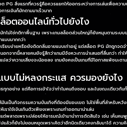
ล็อต PG สิ่งแรกที่ควรรู้คือควรแยกให้ออกระหว่างการเล่นเพื่อความบ
องการเงินก็มักตามมาเร็วมาก
็อตออนไลน์ทั่วไปยังไง
ัดมักไม่ใช่กติกาพื้นฐาน เพราะเกมสล็อตส่วนใหญ่ก็ยังหมุนตามระบบข
กแบบมากกว่า
ียบง่ายหรือยังติดกลิ่นอายแบบเก่าอยู่ แต่สล็อต PG มักถูกจดจำใ
 นอกจากนี้หลายคนยังรู้สึกว่าเกมมีจังหวะการนำเสนอที่ลื่นกว่า ทำให
ด้แปลว่าความเสี่ยงจะน้อยลง เกมยังคงเป็นเกมที่มีโอกาสแพ้ชนะตาม
 แบบไม่หลงกระแส ควรมองยังไง
ุกอย่าง แต่คือการเข้าใจว่าทำไมคนถึงชอบ และในขณะเดียวกันก็ไม่ล
เป็นกิจกรรมความบันเทิงที่ต้องมีขอบเขต ไม่ใช่พื้นที่สำหรับหวังแก
ห้เราใช้เงินเกินตัวเพียงเพราะเกมทำออกมาน่าเล่น
 แต่พลาดเพราะปล่อยให้อารมณ์เข้ามานำการตัดสินใจ เช่น เห็นคนพูดถ
ยไปแล้วก็ยังไม่ยอมหยุดเพราะคิดว่าอีกนิดเดียวคงกลับมาได้ ความคิ