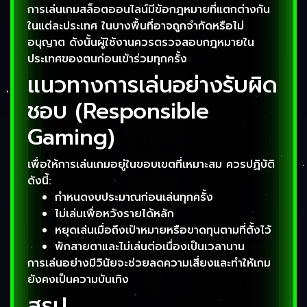
การเล่นเกมสล็อตออนไลน์มีข้อกฎหมายที่แตกต่างกัน
ในแต่ละประเทศ ในบางพื้นที่อาจถูกจำกัดหรือไม่
อนุญาต ดังนั้นผู้ใช้งานควรตรวจสอบกฎหมายใน
ประเทศของตนก่อนเข้าร่วมทุกครั้ง
แนวทางการเล่นอย่างรับผิด
ชอบ (Responsible
Gaming)
เพื่อให้การเล่นเกมอยู่ในขอบเขตที่เหมาะสม ควรปฏิบัติ
ดังนี้:
กำหนดงบประมาณก่อนเล่นทุกครั้ง
ไม่เล่นเพื่อหวังรายได้หลัก
หยุดเล่นเมื่อถึงเป้าหมายหรือขาดทุนตามที่ตั้งไว้
พักสายตาและไม่เล่นต่อเนื่องเป็นเวลานาน
การเล่นอย่างมีวินัยจะช่วยลดความเสี่ยงและทำให้เกม
ยังคงเป็นความบันเทิง
สรุป