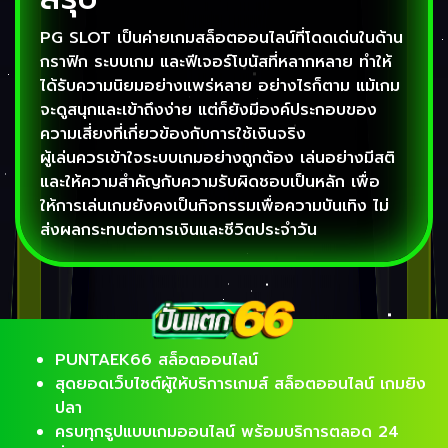
PG SLOT เป็นค่ายเกมสล็อตออนไลน์ที่โดดเด่นในด้าน
กราฟิก ระบบเกม และฟีเจอร์โบนัสที่หลากหลาย ทำให้
ได้รับความนิยมอย่างแพร่หลาย อย่างไรก็ตาม แม้เกม
จะดูสนุกและเข้าถึงง่าย แต่ก็ยังมีองค์ประกอบของ
ความเสี่ยงที่เกี่ยวข้องกับการใช้เงินจริง
ผู้เล่นควรเข้าใจระบบเกมอย่างถูกต้อง เล่นอย่างมีสติ
และให้ความสำคัญกับความรับผิดชอบเป็นหลัก เพื่อ
ให้การเล่นเกมยังคงเป็นกิจกรรมเพื่อความบันเทิง ไม่
ส่งผลกระทบต่อการเงินและชีวิตประจำวัน
PUNTAEK66 สล็อตออนไลน์
สุดยอดเว็บไซต์ผู้ให้บริการเกมส์ สล็อตออนไลน์ เกมยิง
ปลา
ครบทุกรูปแบบเกมออนไลน์ พร้อมบริการตลอด 24