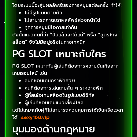
โดยระบบนี้จะสุ่มผลลัพธ์ของการหมุนแต่ละครั้ง ทำให้:
ไม่มีรูปแบบตายตัว
ไม่สามารถคาดเดาผลลัพธ์ล่วงหน้าได้
ทุกการหมุนมีโอกาสเท่ากัน
ดังนั้นแนวคิดที่ว่า “ปั่นแล้วจะได้แน่” หรือ “สูตรโกง
สล็อต” จึงไม่มีอยู่จริงในทางเทคนิค
PG SLOT เหมาะกับใคร
PG SLOT เหมาะกับผู้เล่นที่ต้องการความบันเทิงจาก
เกมออนไลน์ เช่น
คนที่ชอบเกมกราฟิกสวย
คนที่ต้องการเล่นเกมสั้น ๆ ระหว่างพัก
ผู้ที่สนใจเกมสล็อตในรูปแบบดิจิทัล
ผู้เล่นที่ชอบเกมแนวเสี่ยงโชค
แต่ไม่เหมาะกับผู้ที่ไม่สามารถควบคุมการใช้เงินหรือเวลา
ได้
sexy168.vip
มุมมองด้านกฎหมาย