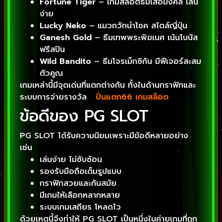
Fortune Tiger
– เกมสล็อตธีมเสือมงคล เล่น
ง่าย
Lucky Neko
– แมวกวักนำโชค สไตล์ญี่ปุ่น
Ganesh Gold
– ธีมเทพพระพิฆเนศ เน้นโบนัส
ฟรีสปิน
Wild Bandito
– ธีมโจรเม็กซิกัน มีฟีเจอร์สะสม
ตัวคูณ
เกมเหล่านี้มีจุดเด่นที่แตกต่างกัน ทั้งในด้านกราฟิกและ
ระบบการจ่ายรางวัล
ปั่นแตก
66 เกมสล็อต
ข้อดีของ PG SLOT
PG SLOT ได้รับความนิยมเพราะมีข้อดีหลายอย่าง
เช่น
เล่นง่าย ไม่ซับซ้อน
รองรับมือถือเต็มรูปแบบ
กราฟิกสวยและทันสมัย
มีเกมให้เลือกหลากหลาย
ระบบเกมเสถียร โหลดไว
ด้วยเหตุนี้จึงทำให้ PG SLOT เป็นหนึ่งในค่ายเกมที่ถูก