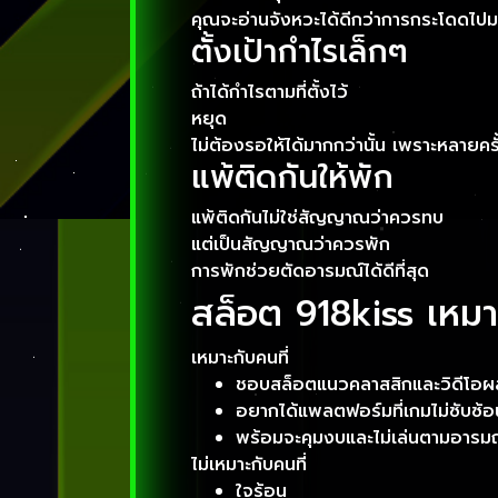
คุณจะอ่านจังหวะได้ดีกว่าการกระโดดไปม
ตั้งเป้ากำไรเล็กๆ
ถ้าได้กำไรตามที่ตั้งไว้
หยุด
ไม่ต้องรอให้ได้มากกว่านั้น เพราะหลายครั
แพ้ติดกันให้พัก
แพ้ติดกันไม่ใช่สัญญาณว่าควรทบ
แต่เป็นสัญญาณว่าควรพัก
การพักช่วยตัดอารมณ์ได้ดีที่สุด
สล็อต 918kiss เหมา
เหมาะกับคนที่
ชอบสล็อตแนวคลาสสิกและวิดีโอผ
อยากได้แพลตฟอร์มที่เกมไม่ซับซ้อ
พร้อมจะคุมงบและไม่เล่นตามอารม
ไม่เหมาะกับคนที่
ใจร้อน