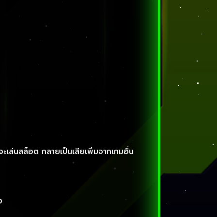
เล่นสล็อต กลายเป็นเสียเพิ่มจากเกมอื่น
ง