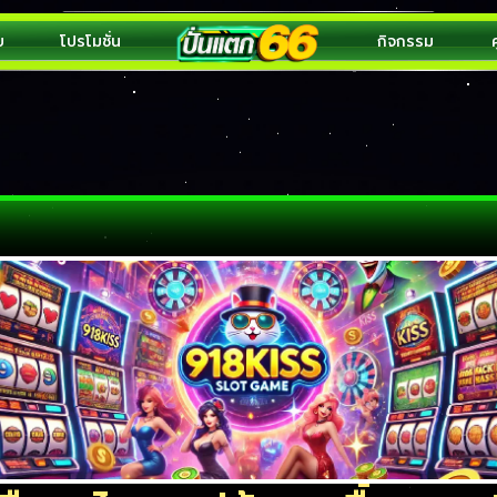
บ
โปรโมชั่น
กิจกรรม
ค