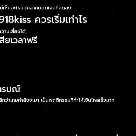
ไม่เห็นอะไรนอกจากยอดเงินที่ลดลง
18kiss ควรเริ่มเท่าไร
วามเสี่ยงได้
เสียเวลาฟรี
อารมณ์
ู้สึกว่าเกมกำลังจะมา เป็นพฤติกรรมที่ทำให้เงินไหลเร็วมาก