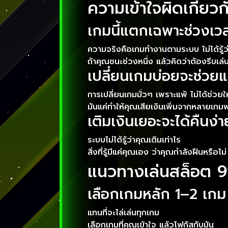
ความเข้าใจผิดเกี่ยวก
เกมนี้แตกเฉพาะช่วงเว
ความจริงคือเกมทำงานตามระบบ ไม่ได้รู้ว่า
ถ้าคุณชนะช่วงหนึ่ง แล้วคิดว่าต้องรีบเล่
เปลี่ยนเกมบ่อยจะช่วย
การเปลี่ยนเกมมั่วๆ เพราะแพ้ ไม่ได้ช่วยให
มันแค่ทำให้คุณเสียเงินเพิ่มจากหลายเกม
เติมเงินเยอะจะได้คืนง่า
ระบบไม่ได้รู้ว่าคุณเติมเท่าไร
สิ่งที่รู้มีแค่คุณเอง ว่าคุณกำลังฝืนหรือไม่
แนวทางเล่นสล็อต 9
เลือกเกมหลัก 1–2 เกม
แทนที่จะไล่เล่นทุกเกม
เลือกเกมที่คุณเข้าใจ แล้วโฟกัสกับมัน