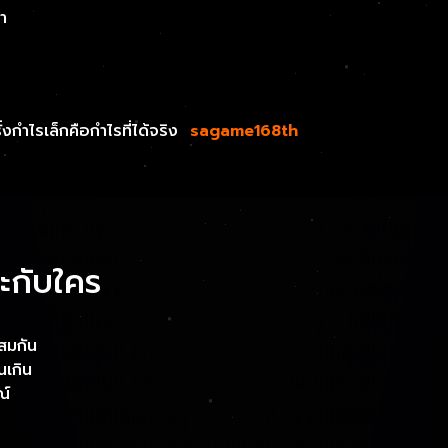
า
้งกำไรเล็กคือกำไรที่ได้จริง
sagame168th
ะกับใคร
สมกัน
นเกิน
ณ์