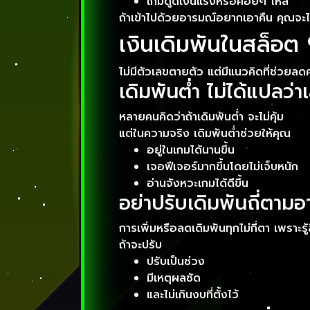
เกมดูดเงินแรงหรือค่อยๆ ไหล
ถ้าเข้าไปด้วยอารมณ์อยากเอาคืน คุณจะ
เงินเดิมพันในสล็อต 9
ไม่มีตัวเลขตายตัว แต่มีแนวคิดที่ช่วยลดค
เดิมพันต่ำ ไม่ได้แปลว่า
หลายคนคิดว่าถ้าเดิมพันต่ำ จะไม่คุ้ม
แต่ในความจริง เดิมพันต่ำช่วยให้คุณ
อยู่ในเกมได้นานขึ้น
เจอฟีเจอร์มากขึ้นโดยไม่เจ็บหนัก
อ่านจังหวะเกมได้ดีขึ้น
อย่าปรับเดิมพันถี่ตาม
การเพิ่มหรือลดเดิมพันทุกไม่กี่ตา เพราะร
ถ้าจะปรับ
ปรับเป็นช่วง
มีเหตุผลชัด
และไม่เกินงบที่ตั้งไว้