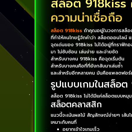
สล็อต 918kiss ค
ความน่าเชื่อถือ
สล็อต 918kiss
ถ้าคุณอยู่ในวงการสล็อตม
ที่ทำให้คนไทยรู้จักคำว่า สล็อตออนไลน์ 
จุดเด่นของ 918kiss ไม่ได้อยู่ที่กราฟ
มา ไม่ซับซ้อน เล่นง่าย และจ่ายชัด
สำหรับบางคน 918kiss คือจุดเริ่มต้น
สำหรับบางคนคือที่ที่ยังกลับมาเล่นซ้ำ
และสำหรับอีกหลายคน มันคือแพลตฟอร์มที
รูปแบบเกมในสล็อต 918
สล็อต 918kiss ไม่ได้มีแค่สล็อตแบบหมุ
สล็อตคลาสสิก
แนวนี้จะเน้นผลไม้ สัญลักษณ์ง่ายๆ เส้นไ
เหมาะกับคนที่
อยากเข้าใจเกมเร็ว