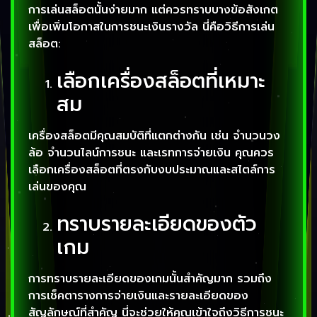
การเล่นสล็อตนั้นง่ายมาก แต่ควรทราบบางข้อสังเกต
เพื่อเพิ่มโอกาสในการชนะเงินรางวัล นี่คือวิธีการเล่น
สล็อต:
เลือกเครื่องสล็อตที่เหมาะ
สม
เครื่องสล็อตมีคุณสมบัติที่แตกต่างกัน เช่น จำนวนวง
ล้อ จำนวนไลน์การชนะ และเรทการจ่ายเงิน คุณควร
เลือกเครื่องสล็อตที่ตรงกับงบประมาณและสไตล์การ
เล่นของคุณ
ทราบรายละเอียดของตัว
เกม
การทราบรายละเอียดของเกมนั้นสำคัญมาก รวมถึง
การเช็คตารางการจ่ายเงินและรายละเอียดของ
สัญลักษณ์ที่สำคัญ นี่จะช่วยให้คุณเข้าใจถึงวิธีการชนะ