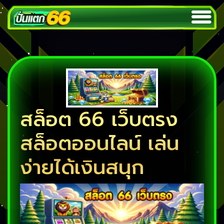
สล็อต 66 เว็บตรง
สล็อตออนไลน์ เล่น
ง่ายได้เงินสนุก