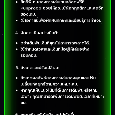
สิทธิพิเศษของการเล่นเกมสล็อตฟรีที่
Punpro66 ช่วยให้คุณเข้าใจกฎกติกาและลอจิก
ของเกม.
ใช้โอกาสนี้เพื่อฝึกฝนทักษะและเรียนรู้การทำเงิน.
จัดการเงินอย่างมีสติ:
อย่าเดิมพันเงินที่คุณไม่สามารถพลาดได้.
ใช้กำหนดเวลาและเงินที่มีอยู่ให้เล่นอย่าง
รอบคอบ.
สังเกตและปรับเปลี่ยน:
สังเกตผลลัพธ์ของการเล่นของคุณและปรับ
เปลี่ยนกลยุทธ์ตามความเหมาะสม.
หากคุณเห็นแนวโน้มที่ดีในการเดิมพันหรือเกม
เฉพาะ คุณสามารถเพิ่มการเดิมพันในเวลาที่เหมาะ
สม.