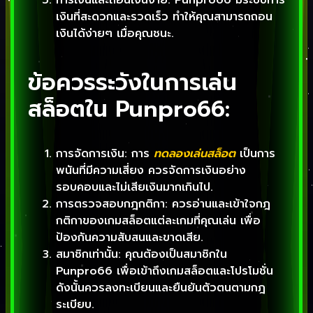
การเงินและถอนเงินง่าย: Punpro66 มีระบบการ
เงินที่สะดวกและรวดเร็ว ทำให้คุณสามารถถอน
เงินได้ง่ายๆ เมื่อคุณชนะ.
ข้อควรระวังในการเล่น
สล็อตใน Punpro66:
การจัดการเงิน: การ
ทดลองเล่นสล็อต
เป็นการ
พนันที่มีความเสี่ยง ควรจัดการเงินอย่าง
รอบคอบและไม่เสียเงินมากเกินไป.
การตรวจสอบกฎกติกา: ควรอ่านและเข้าใจกฎ
กติกาของเกมสล็อตแต่ละเกมที่คุณเล่น เพื่อ
ป้องกันความสับสนและขาดเสีย.
สมาชิกเท่านั้น: คุณต้องเป็นสมาชิกใน
Punpro66 เพื่อเข้าถึงเกมสล็อตและโปรโมชั่น
ดังนั้นควรลงทะเบียนและยืนยันตัวตนตามกฎ
ระเบียบ.