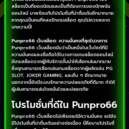
สล็อตเป็นที่ยอดนิยมและเป็นที่ต้องการของนักพนัน
ออนไลน์ มาพร้อมกับโปรโมชั่นที่น่าตื่นเต้นอีกมากมาย
หากคุณเป็นคนที่หลงรักเกมสล็อต คุณไม่ควรพลาด
บทความนี้!
Punpro66 เว็บสล็อต: ความมั่นคงที่สุดในวงการ
Punpro66 เว็บสล็อตนับว่าเป็นหนึ่งในเว็บไซต์ที่มี
ความมั่นคงและเชื่อถือได้ในวงการเกมสล็อตออนไลน์
มีเกมสล็อตจากผู้ให้บริการชั้นนำให้เลือกเล่นมากมาย
ซึ่งคุณสามารถเลือกเล่นเกมสล็อตจากผู้ผลิตเช่น PG
SLOT, JOKER GAMING, และอื่น ๆ อีกมากมาย
นอกจากนี้ยังมีระบบรักษาความปลอดภัยที่ดีมาก ทำให้
ผู้เล่นสามารถเล่นโดยมั่นใจและปลอดภัย
โปรโมชั่นที่ดีใน Punpro66
Punpro66 เว็บสล็อตไม่เพียงแต่มีความมั่นคง แต่ยัง
มีโปรโมชั่นที่น่าตื่นเต้นอย่างต่อเนื่อง นี่คือบางโปรโมชั่