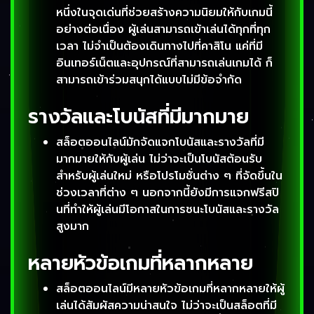
หนึ่งในจุดเด่นที่ช่วยสร้างความนิยมให้กับเกมนี้
อย่างต่อเนื่อง ผู้เล่นสามารถเข้าเล่นได้ทุกที่ทุก
เวลา ไม่จำเป็นต้องเดินทางไปที่คาสิโน แค่ที่มี
อินเทอร์เน็ตและอุปกรณ์ที่สามารถเล่นเกมได้ ก็
สามารถเข้าร่วมสนุกได้แบบไม่มีข้อจำกัด
รางวัลและโบนัสที่มีมากมาย
สล็อตออนไลน์มักจัดแจกโบนัสและรางวัลที่มี
มากมายให้กับผู้เล่น ไม่ว่าจะเป็นโบนัสต้อนรับ
สำหรับผู้เล่นใหม่ หรือโปรโมชั่นต่าง ๆ ที่จัดขึ้นใน
ช่วงเวลาที่ต่าง ๆ นอกจากนี้ยังมีการแจกฟรีสปิ
นที่ทำให้ผู้เล่นมีโอกาสในการชนะโบนัสและรางวัล
สูงมาก
หลายหัวข้อเกมที่หลากหลาย
สล็อตออนไลน์มีหลายหัวข้อเกมที่หลากหลายให้ผู้
เล่นได้สัมผัสความน่าสนใจ ไม่ว่าจะเป็นสล็อตที่มี