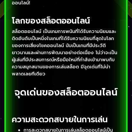
ออนไลน์!
โลกของสล็อตออนไลน์
สล็อตออนไลน์ เป็นเกมการพนันที่ได้รับความนิยมและ
ติดอันดับเป็นหนึ่งในเกมที่ได้รับความนิยมที่สุดในโลก
ของการเสี่ยงโชคออนไลน์ นับเป็นเกมที่มีประวัติ
ยาวนานและผ่านการพัฒนาอย่างต่อเนื่อง ไม่ว่าจะเป็น
ผู้เล่นที่มีประสบการณ์หรือมือใหม่ที่กำลังเข้ามาพบกับ
ความสนุกสนานของการเล่นสล็อต มีจุดเด่นที่ไม่น่า
พลาดเลยทีเดียว
จุดเด่นของสล็อตออนไลน์
ความสะดวกสบายในการเล่น
การสะดวกสบายในการเล่นสล็อตออนไลน์เป็น