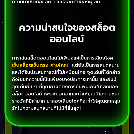
ความน่าเชื่อถือและความปลอดภัยของผู้เล่น
ความน่าสนใจของสล็อต
ออนไลน์
การเล่นสล็อตออนไลน์ไม่เพียงแค่เป็นการเสี่ยงโชค
เว็บสล็อตเว็บตรง ค่ายใหญ่
แต่ยังเป็นการสนุกสนาน
และได้รับประสบการณ์ที่ไม่เหมือนใคร จุดเด่นที่ได้กล่าว
ถึงในบทความนี้เป็นเพียงบางประการเท่านั้น และยังมี
จุดเด่นอื่น ๆ ที่คุณอาจต้องการค้นพบเองในโลกของ
สล็อตออนไลน์ เพราะนอกจากจะทำให้คุณมีโอกาสชนะ
รางวัลที่มีค่ามาก มาลองเสี่ยงโชคที่จะทำให้คุณตกหลุม
รักในความสนุกสนานที่ไม่มีที่สิ้นสุด!