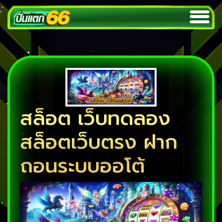
สล็อต เว็บทดลอง
สล็อตเว็บตรง ฝาก
ถอนระบบออโต้