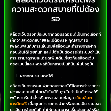
ความสะดวกสบายที่ไม่ต้อง
รอ
สล็อตเว็บตรงที่มีระบบฝากถอนรถออโต้เป็นทางเลือกที่
ให้ความสะดวกสบายและไม่ต้องรอ คุณสามารถ
เพลิดเพลินกับการเล่นเกมส์สล็อตและทำรายการฝาก
ถอนเงินได้โดยทันที และไม่จำเป็นต้องรอให้ระบบดำเนิน
การ เรามาดูรายละเอียดเพิ่มเติมเกี่ยวกับสล็อตเว็บ
ตรงแบบนี้และเหตุผลที่มันกลายเป็นที่นิยมในปัจจุบัน
ฝากถอนระบบออโต้
สล็อตเว็บตรงระบบฝากถอนรถออโต้คือการทำรายการ
ฝากและถอนเงินโดยอัตโนมัติ คุณไม่จำเป็นต้องรอให้
พนักงานรับคำสั่งหรือตรวจสอบข้อมูล
เว็บสล็อต
เครดิตฟรี
เมื่อคุณทำรายการฝากหรือถอนเงิน ระบบจะ
ดำเนินการโดยทันที ทำให้คุณสามารถเริ่มเล่นเกมส์หรือ