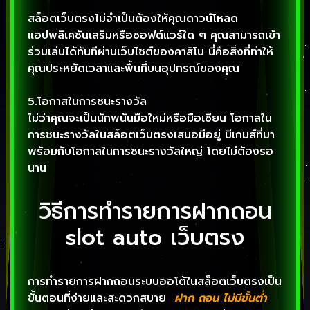
สล็อตเว็บตรงไม่จำเป็นต้องให้คุณดาวน์โหลด
แอปพลิเคชันเสริมหรือซอฟต์แวร์ใด ๆ คุณสามารถเข้า
ร่วมเล่นได้ทันทีผ่านเว็บไซต์ของคาสิโน นี่คือสิ่งที่ทำให้
คุณประหยัดเวลาและพื้นที่บนอุปกรณ์ของคุณ
5.โอกาสในการชนะรางวัล
ไม่ว่าคุณจะเป็นนักพนันมือใหม่หรือมือเซียน โอกาสใน
การชนะรางวัลในสล็อตเว็บตรงเสมอมีอยู่ มีเกมส์ที่มา
พร้อมกับโอกาสในการชนะรางวัลใหญ่ โดยไม่ต้องรอ
นาน
วิธีการทำรายการฝากถอน
slot auto เว็บตรง
การทำรายการฝากถอนระบบออโต้ในสล็อตเว็บตรงเป็น
ขั้นตอนที่ง่ายและสะดวกสบาย
ฝาก ถอน ไม่มีขั้นต่ำ