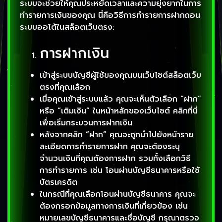
ระบบจะช่วยให้คุณประหยัดเวลาและความยุ่งยากในการ
ทำรายการเงินของคุณ นี่คือวิธีการทำรายการฝากถอน
ระบบออโต้ในสล็อตเว็บตรง:
การฝากเงิน
เข้าสู่ระบบบัญชีผู้ใช้ของคุณบนเว็บไซต์สล็อตเว็บ
ตรงที่คุณเลือก
เมื่อคุณเข้าสู่ระบบแล้ว คุณจะเห็นตัวเลือก “ฝาก”
หรือ “เติมเงิน” ในหน้าหลักของเว็บไซต์ คลิกที่นี่
เพื่อเริ่มกระบวนการฝากเงิน
หลังจากคลิก “ฝาก” คุณจะถูกนำไปยังหน้าราย
ละเอียดการทำรายการฝาก คุณจะต้องระบุ
จำนวนเงินที่คุณต้องการฝาก รวมทั้งเลือกวิธี
การทำรายการ เช่น โอนผ่านบัญชีธนาคารหรือใช้
บัตรเครดิต
ในกรณีที่คุณเลือกโอนผ่านบัญชีธนาคาร คุณจะ
ต้องกรอกข้อมูลทางการเงินที่เกี่ยวข้อง เช่น
หมายเลขบัญชีธนาคารและชื่อบัญชี กรุณาตรวจ