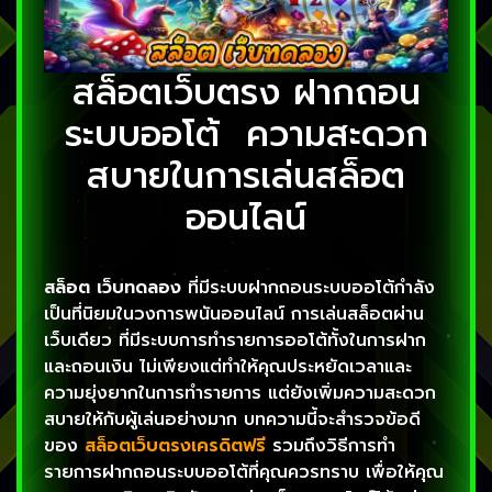
สล็อตเว็บตรง ฝากถอน
ระบบออโต้ ความสะดวก
สบายในการเล่นสล็อต
ออนไลน์
สล็อต เว็บทดลอง
ที่มีระบบฝากถอนระบบออโต้กำลัง
เป็นที่นิยมในวงการพนันออนไลน์ การเล่นสล็อตผ่าน
เว็บเดียว ที่มีระบบการทำรายการออโต้ทั้งในการฝาก
และถอนเงิน ไม่เพียงแต่ทำให้คุณประหยัดเวลาและ
ความยุ่งยากในการทำรายการ แต่ยังเพิ่มความสะดวก
สบายให้กับผู้เล่นอย่างมาก บทความนี้จะสำรวจข้อดี
ของ
สล็อตเว็บตรงเครดิตฟรี
รวมถึงวิธีการทำ
รายการฝากถอนระบบออโต้ที่คุณควรทราบ เพื่อให้คุณ