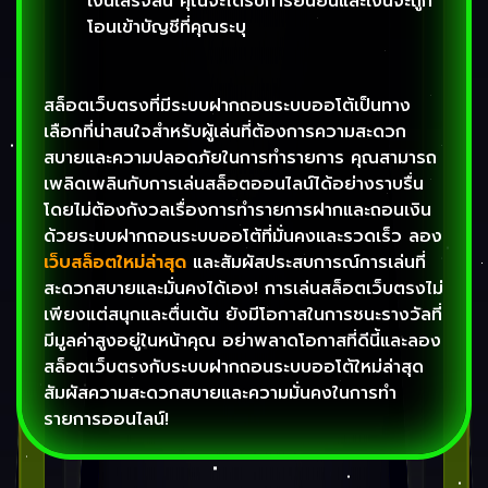
เงินเสร็จสิ้น คุณจะได้รับการยืนยันและเงินจะถูก
โอนเข้าบัญชีที่คุณระบุ
สล็อตเว็บตรงที่มีระบบฝากถอนระบบออโต้เป็นทาง
เลือกที่น่าสนใจสำหรับผู้เล่นที่ต้องการความสะดวก
สบายและความปลอดภัยในการทำรายการ คุณสามารถ
เพลิดเพลินกับการเล่นสล็อตออนไลน์ได้อย่างราบรื่น
โดยไม่ต้องกังวลเรื่องการทำรายการฝากและถอนเงิน
ด้วยระบบฝากถอนระบบออโต้ที่มั่นคงและรวดเร็ว ลอง
เว็บสล็อตใหม่ล่าสุด
และสัมผัสประสบการณ์การเล่นที่
สะดวกสบายและมั่นคงได้เอง! การเล่นสล็อตเว็บตรงไม่
เพียงแต่สนุกและตื่นเต้น ยังมีโอกาสในการชนะรางวัลที่
มีมูลค่าสูงอยู่ในหน้าคุณ อย่าพลาดโอกาสที่ดีนี้และลอง
สล็อตเว็บตรงกับระบบฝากถอนระบบออโต้ใหม่ล่าสุด
สัมผัสความสะดวกสบายและความมั่นคงในการทำ
รายการออนไลน์!