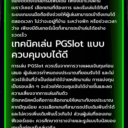
ต้องติดตั้งโปรแกรมเพิ่มเติม เพียงเข้าเว็บผ่าน
เบราว์เซอร์ เลือกเกมที่ต้องการ และเริ่มเล่นได้ทันที
ระบบเกมบนมือถือยังช่วยให้ผู้เล่นสามารถเข้าถึงเกมได้
ตลอดเวลา ไม่ว่าจะอยู่ที่บ้าน ระหว่างพัก หรือช่วงเวลา
ว่าง เพียงมีอินเทอร์เน็ตก็สามารถเข้าเล่นได้อย่าง
รวดเร็ว
เทคนิคเล่น PGSlot แบบ
ควบคุมงบได้ดี
การเล่น PGSlot ควรเริ่มจากการวางแผนเงินทุนก่อน
เสมอ ผู้เล่นควรกำหนดงบประมาณที่ยอมรับได้ และไม่
ควรใช้เงินที่จำเป็นต่อค่าใช้จ่ายหลักมาเล่น การแบ่งทุน
เป็นรอบเล็ก ๆ จะช่วยให้ควบคุมเงินได้ง่ายขึ้นและลด
ความเสี่ยงจากการเล่นเกินตัว
อีกเทคนิคหนึ่งคือการเลือกเกมให้เหมาะกับงบประมาณ
หากมีทุนน้อย ควรเลือกเกมที่สามารถปรับเดิมพันต่ำได้
และไม่ควรเพิ่มเดิมพันเร็วเกินไป ส่วนผู้เล่นที่ชอบเกม
ฟีเจอร์เยอะ ควรศึกษาตารางจ่ายและรูปแบบโบนัสของ
เกมนั้นก่อนเริ่มเล่นจริง