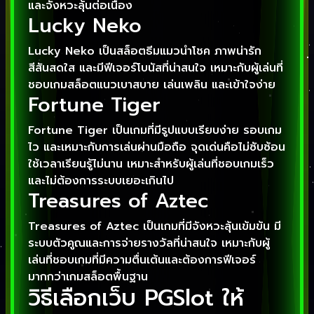
และจังหวะลุ้นต่อเนื่อง
Lucky Neko
Lucky Neko เป็นสล็อตธีมแมวนำโชค ภาพน่ารัก
สีสันสดใส และมีฟีเจอร์โบนัสที่น่าสนใจ เหมาะกับผู้เล่นที่
ชอบเกมสล็อตแนวเบาสบาย เล่นเพลิน และเข้าใจง่าย
Fortune Tiger
Fortune Tiger เป็นเกมที่มีรูปแบบเรียบง่าย รอบเกม
ไว และเหมาะกับการเล่นผ่านมือถือ จุดเด่นคือไม่ซับซ้อน
ใช้เวลาเรียนรู้ไม่นาน เหมาะสำหรับผู้เล่นที่ชอบเกมเร็ว
และไม่ต้องการระบบเยอะเกินไป
Treasures of Aztec
Treasures of Aztec เป็นเกมที่มีจังหวะลุ้นเข้มข้น มี
ระบบตัวคูณและการจ่ายรางวัลที่น่าสนใจ เหมาะกับผู้
เล่นที่ชอบเกมที่มีความตื่นเต้นและต้องการฟีเจอร์
มากกว่าเกมสล็อตพื้นฐาน
วิธีเลือกเว็บ PGSlot ให้