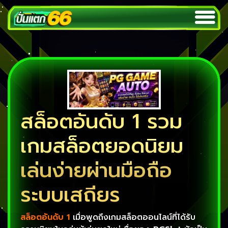
สล็อตอันดับ 1 รวม
เกมสล็อตยอดนิยม
เล่นง่ายผ่านมือถือ
ระบบเสถียร
สล็อตอันดับ 1
เมื่อพูดถึงเกมสล็อตออนไลน์ที่ได้รับ