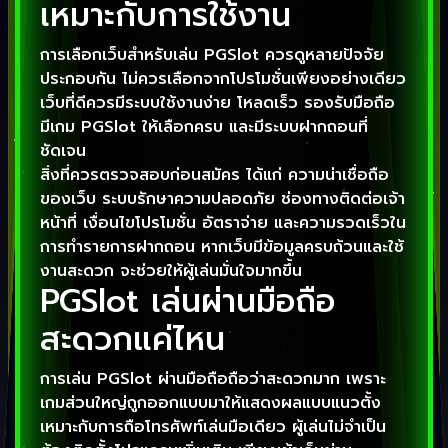
เหมาะกับการใช้งาน
การเลือกเว็บสำหรับเล่น PGSlot ควรดูหลายปัจจัย
ประกอบกัน ไม่ควรเลือกจากโปรโมชั่นเพียงอย่างเดียว
เว็บที่ดีควรมีระบบใช้งานง่าย โหลดเร็ว รองรับมือถือ
มีเกม PGSlot ให้เลือกครบ และมีระบบฝากถอนที่
ชัดเจน
สิ่งที่ควรตรวจสอบก่อนสมัคร ได้แก่ ความน่าเชื่อถือ
ของเว็บ ระบบรักษาความปลอดภัย ช่องทางติดต่อเจ้า
หน้าที่ เงื่อนไขโปรโมชั่น อัตราจ่าย และความรวดเร็วใน
การทำรายการฝากถอน หากเว็บมีข้อมูลครบถ้วนและใช้
งานสะดวก จะช่วยให้ผู้เล่นมั่นใจมากขึ้น
PGSlot เล่นผ่านมือถือ
สะดวกแค่ไหน
การเล่น PGSlot ผ่านมือถือถือว่าสะดวกมาก เพราะ
เกมส่วนใหญ่ถูกออกแบบมาให้แสดงผลแบบแนวตั้ง
เหมาะกับการถือโทรศัพท์เล่นมือเดียว ผู้เล่นไม่จำเป็น