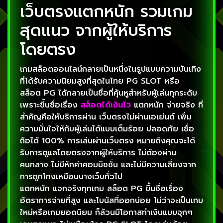
เว็บตรงแตกหนัก รวมเกม
สุดแนว จากผู้ให้บริการ
โดยตรง
เกมสล็อตออนไลน์กลายเป็นหนึ่งในรูปแบบความบันเทิง
ที่ได้รับความนิยมสูงที่สุดในไทย PG SLOT หรือ
สล็อต PG ได้กลายเป็นชื่อที่คุ้นหูสำหรับผู้เล่นทุกระดับ
เพราะขึ้นชื่อเรื่อง
สล็อตได้เงินไว
แตกหนัก จ่ายจริง ที่
สำคัญคือให้บริการผ่าน เว็บตรงไม่ผ่านเอเย่นต์ เพิ่ม
ความมั่นใจให้กับผู้เล่นได้แบบเต็มร้อย ปลอดภัย เชื่อ
ถือได้ 100% การเล่นผ่านเว็บตรง หมายถึงคุณจะได้
รับการดูแลโดยตรงจากผู้ให้บริการ ไม่ต้องผ่าน
คนกลาง ไม่มีหักค่าคอมมิชชั่น และไม่มีความเสี่ยงจาก
การถูกโกงเหมือนบางเว็บทั่วไป
แตกหนัก แจกจริงทุกเกม สล็อต PG ขึ้นชื่อเรื่อง
อัตราการจ่ายที่สูง และโบนัสที่ออกบ่อย ไม่ว่าจะเป็นเกม
ใหม่หรือเกมยอดนิยม ก็ล้วนมีโอกาสทำเงินแบบจุกๆ