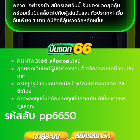
พลาด! อย่ารอช้า สมัครเลยวันนี้ รับของแจกสุดคุ้ม
พร้อมเริ่มปั่นสล็อตไปกับผู้เล่นนับแสนทั่วประเทศ! เริ่ม
ต้นเพียง 1 บาท ก็มีสิทธิ์ลุ้นรางวัลหลักหมื่น!
PUNTAEK66 สล็อตออนไลน์
สุดยอดเว็บไซต์ผู้ให้บริการเกมส์ สล็อตออนไลน์ เกมยิง
ปลา
ครบทุกรูปแบบเกมออนไลน์ พร้อมบริการตลอด 24
ชั่วโมง
คิดจะลงทุนทั้งที่ต้องลงทุนที่ปลอดภัย ให้ปั่นแตก66
ดูแลคุณ
รหัสลับ pp6650