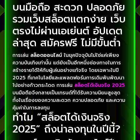
บนมือถือ สะดวก ปลอดภัย
รวมเว็บสล็อตแตกง่าย เว็บ
ตรงไม่ผ่านเอเย่นต์ อัปเดต
ล่าสุด สมัครฟรี ไม่มีขั้นต่ำ
การเล่น
สล็อตออนไลน์
ในยุคปัจจุบันไม่ใช่แค่เพียง
ความบันเทิงเท่านั้น แต่ยังเป็นอีกหนึ่งช่องทางในการ
สร้างรายได้ให้กับผู้เล่นอย่างแท้จริง โดยเฉพาะในปี
2025 ที่เทคโนโลยีและแพลตฟอร์มการเดิมพันพัฒนา
ไปอย่างก้าวกระโดด การเล่น
สล็อตได้เงินจริง 2025
บนมือถือจึงกลายเป็นเทรนด์ที่ได้รับความนิยมสูงสุด
ทั้งในเรื่องของความสะดวก ความปลอดภัย และความ
คุ้มค่าในการลงทุน
ทำไม “สล็อตได้เงินจริง
2025” ถึงน่าลงทุนในปีนี้?