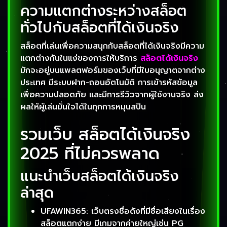
ความแตกต่างระหว่างสล็อต
ทั่วไปกับสล็อตที่ได้เงินจริง
สล็อตที่เล่นเพื่อความสนุกกับสล็อตที่ได้เงินจริงมีความ
แตกต่างกันในแง่ของการให้บริการ
สล็อตได้เงินจริง
มักจะอยู่บนแพลตฟอร์มของเว็บที่มีใบอนุญาตจากต่าง
ประเทศ มีระบบฝาก-ถอนอัตโนมัติ การเข้ารหัสข้อมูล
เพื่อความปลอดภัย และมีการรีวิวจากผู้ใช้งานจริง ส่ง
ผลให้ผู้เล่นมั่นใจได้ในทุกการหมุนสปิน
รวมเว็บ สล็อตได้เงินจริง
2025 ที่ไม่ควรพลาด
แนะนำเว็บสล็อตได้เงินจริง
ล่าสุด
UFAWIN365: เว็บตรงชื่อดังที่มีชื่อเสียงในเรื่อง
สล็อตแตกง่าย มีเกมจากค่ายใหญ่เช่น PG