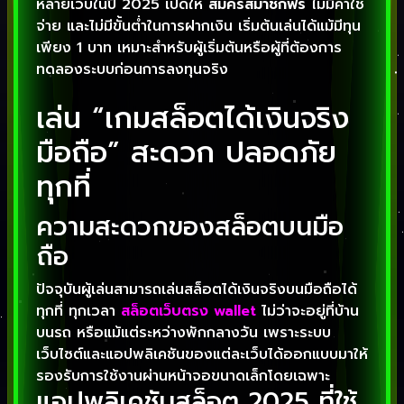
หลายเว็บในปี 2025 เปิดให้
สมัครสมาชิกฟรี
ไม่มีค่าใช้
จ่าย และไม่มีขั้นต่ำในการฝากเงิน เริ่มต้นเล่นได้แม้มีทุน
เพียง 1 บาท เหมาะสำหรับผู้เริ่มต้นหรือผู้ที่ต้องการ
ทดลองระบบก่อนการลงทุนจริง
เล่น “เกมสล็อตได้เงินจริง
มือถือ” สะดวก ปลอดภัย
ทุกที่
ความสะดวกของสล็อตบนมือ
ถือ
ปัจจุบันผู้เล่นสามารถเล่นสล็อตได้เงินจริงบนมือถือได้
ทุกที่ ทุกเวลา
สล็อตเว็บตรง wallet
ไม่ว่าจะอยู่ที่บ้าน
บนรถ หรือแม้แต่ระหว่างพักกลางวัน เพราะระบบ
เว็บไซต์และแอปพลิเคชันของแต่ละเว็บได้ออกแบบมาให้
รองรับการใช้งานผ่านหน้าจอขนาดเล็กโดยเฉพาะ
แอปพลิเคชันสล็อต 2025 ที่ใช้