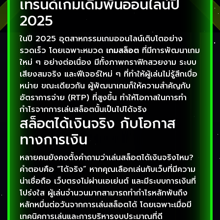
เทรนด์เกมเดิมพันออนไลน์ปี
2025
ในปี 2025 อุตสาหกรรมเกมออนไลน์เติบโตอย่าง
รวดเร็ว โดยเฉพาะหมวด
เกมสล็อต
ที่มีการพัฒนาเกม
ใหม่ ๆ อย่างต่อเนื่อง มีทั้งภาพกราฟิกสวยงาม ระบบ
เสียงสมจริง และฟีเจอร์ใหม่ ๆ ที่ทำให้ผู้เล่นไม่รู้สึกเบื่อ
หน่าย ขณะเดียวกัน ผู้พัฒนาเกมก็ให้ความสำคัญกับ
อัตราการจ่าย (RTP) ที่สูงขึ้น ทำให้โอกาสในการทำ
กำไรจากการเล่นสล็อตนั้นเป็นไปได้จริง
สล็อตได้เงินจริง กับโอกาส
ทางการเงิน
หลายคนยังคงตั้งคำถามว่าเล่นสล็อตได้เงินจริงไหม?
คำตอบคือ “ได้จริง” หากคุณเลือกเล่นกับเว็บที่มีความ
น่าเชื่อถือ เว็บตรงไม่ผ่านเอเย่นต์ และมีระบบการเงินที่
โปร่งใส ผู้เล่นจำนวนมากสามารถทำกำไรหลักพันถึง
หลักหมื่นต่อวันจากการเล่นสล็อตได้ โดยเฉพาะเมื่อมี
เทคนิคการเล่นและการบริหารงบประมาณที่ดี