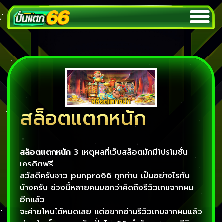
สล็อตแตกหนัก
สล็อตแตกหนัก
3 เหตุผลที่เว็บสล็อตมักมีโปรโมชั่น
เครดิตฟรี
สวัสดีครับชาว punpro66 ทุกท่าน เป็นอย่างไรกัน
บ้างครับ ช่วงนี้หลายคนบอกว่าคิดถึงรีวิวเกมจากผม
อีกแล้ว
จะค่ายไหนได้หมดเลย แต่อยากอ่านรีวิวเกมจากผมแล้ว