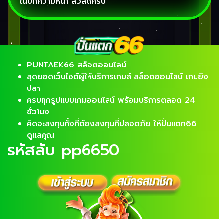
ในบทความหน้า สวัสดีครับ
PUNTAEK66 สล็อตออนไลน์
สุดยอดเว็บไซต์ผู้ให้บริการเกมส์ สล็อตออนไลน์ เกมยิง
ปลา
ครบทุกรูปแบบเกมออนไลน์ พร้อมบริการตลอด 24
ชั่วโมง
คิดจะลงทุนทั้งที่ต้องลงทุนที่ปลอดภัย ให้ปั่นแตก66
ดูแลคุณ
รหัสลับ pp6650