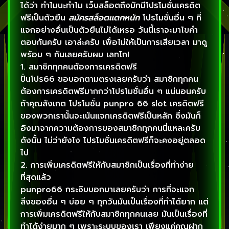
ได้ว่า ทำไมนะทำไม เว็บสล็อตถึงมักมีโปรโมชั่นเครดิต
ฟรีเป็นตัวยืน
สมัครสล็อตแตกหนัก
โปรโมชั่นอื่น ๆ ที่
แจกอย่างอื่นเป็นตัวยืนไม่ได้เหรอ วันนี้เราจะมาไขคำ
ตอบกันครับ เอาล่ะครับ เพื่อไม่ให้เป็นการเสียเวลา มาดู
พร้อม ๆ กันเลยครับผม เลทโก!
1. สมาชิกทุกคนต้องการเครดิตฟรี
ปั่นโปร66 ขอบอกตามตรงเลยครับว่า สมาชิกทุกคน
ต้องการเครดิตฟรีมากกว่าโปรโมชั่นอื่น ๆ แน่นอนครับ
ถ้าคุณสังเกต โปรโมชั่น punpro 66 slot เครดิตฟรี
ของพวกเรานั้นจะเน้นแจกเครดิตฟรีเป็นหลัก ซึ่งมันก็
อิงมาจากความต้องการของสมาชิกทุกคนนี่แหละครับ
ดังนั้น ไม่ว่ายังไง โปรโมชั่นเครดิตฟรีก็จะคงอยู่ตลอด
ไป
2. การเพิ่มเครดิตฟรีให้กับสมาชิกเป็นเรื่องที่ทำง่าย
ที่สุดแล้ว
punpro66 กระซิบบอกมาเลยครับว่า การที่จะแจก
สิ่งของอื่น ๆ บ่อย ๆ ทุกวันมันเป็นเรื่องที่ทำได้ยาก แต่
การเพิ่มเครดิตฟรีให้กับสมาชิกทุกคนเลย มันเป็นเรื่องที่
ทำได้ง่ายมาก ๆ เพราะระบบของเรา เพียงแค่คุณฝาก