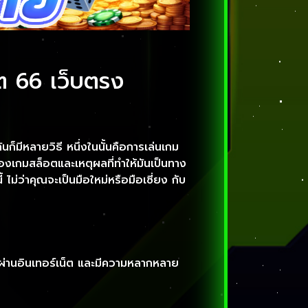
ต 66 เว็บตรง
ก็มีหลายวิธี หนึ่งในนั้นคือการเล่นเกม
งเกมสล็อตและเหตุผลที่ทำให้มันเป็นทาง
ไม่ว่าคุณจะเป็นมือใหม่หรือมือเซี่ยง กับ
่นผ่านอินเทอร์เน็ต และมีความหลากหลาย