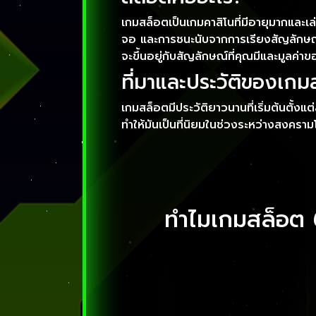
เกมสล็อตเป็นเกมคาสิโนที่มีอายุมากและ
จอ และการชนะนับจากการเรียงสัญลักษณ์ที
จะขึ้นอยู่กับสัญลักษณ์ที่คุณมีและมูลค
ที่มาและประวัติของเกม
เกมสล็อตมีประวัติยาวนานที่เริ่มต้นตั้
ทำให้มันเป็นที่นิยมในช่วงระหว่างสงครามโล
ทำไมเกมสล็อต 6