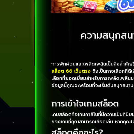
ความสนุกสนา
การพักผ่อนและเพลิดเพลินเป็นสิ่งสำคัญใน
สล็อต 66 เว็บตรง
ซึ่งเป็นทางเลือกที
เลือกที่ยอดเยี่ยมสำหรับการเพลิดเพลินของ
ข้อมูลนี้คุณจะพร้อมที่จะเริ่มต้นสนุกสนา
การเข้าใจเกมสล็อต
เกมสล็อตคือเกมคาสิโนที่มีความเป็นที่น
ของเกมที่คุณสามารถเลือกเล่น หากคุณไม
สล็อตคืออะไร?