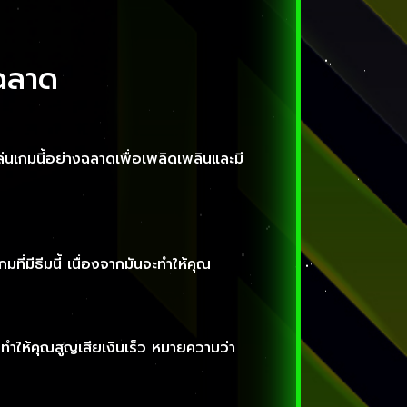
งฉลาด
เล่นเกมนี้อย่างฉลาดเพื่อเพลิดเพลินและมี
่มีธีมนี้ เนื่องจากมันจะทำให้คุณ
ทำให้คุณสูญเสียเงินเร็ว หมายความว่า