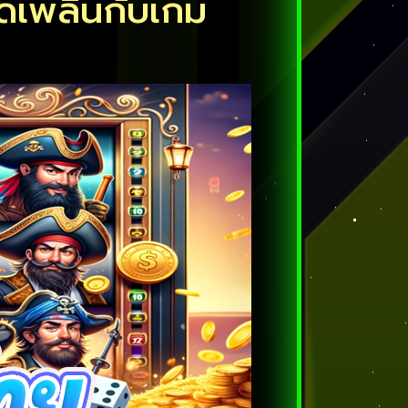
ดเพลินกับเกม