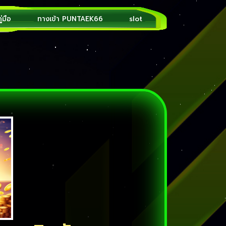
ู่มือ
ทางเข้า PUNTAEK66
slot