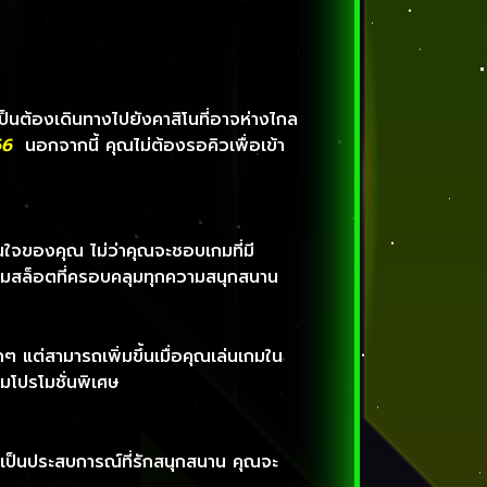
เป็นต้องเดินทางไปยังคาสิโนที่อาจห่างไกล
66
นอกจากนี้ คุณไม่ต้องรอคิวเพื่อเข้า
ใจของคุณ ไม่ว่าคุณจะชอบเกมที่มี
ีเกมสล็อตที่ครอบคลุมทุกความสนุกสนาน
กๆ แต่สามารถเพิ่มขึ้นเมื่อคุณเล่นเกมใน
มโปรโมชั่นพิเศษ
ป็นประสบการณ์ที่รักสนุกสนาน คุณจะ