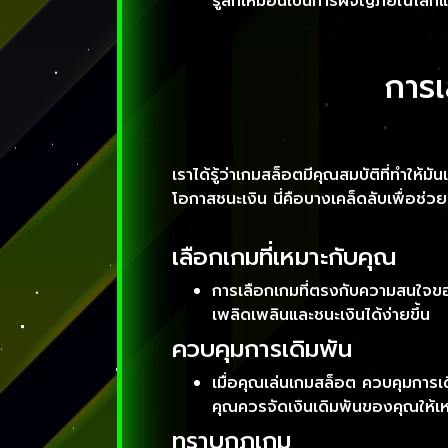
รู้สึกเหมือนเป็นการผจญภัยในโลกแปลก
การเ
เราได้รู้ว่าเกมสล็อตมีคุณสมบัติที่ทำให้
โอกาสชนะเงิน นี่คือบางเคล็ดลับเพื่อช่
เลือกเกมที่เหมาะกับคุณ
การเลือกเกมที่ตรงกับความสนใจของ
เพลิดเพลินและชนะเงินได้ง่ายขึ้น
ควบคุมการเดิมพัน
เมื่อคุณเล่นเกมสล็อต ควบคุมการเ
คุณควรจัดเงินเดิมพันของคุณให
ทราบกฎเกม