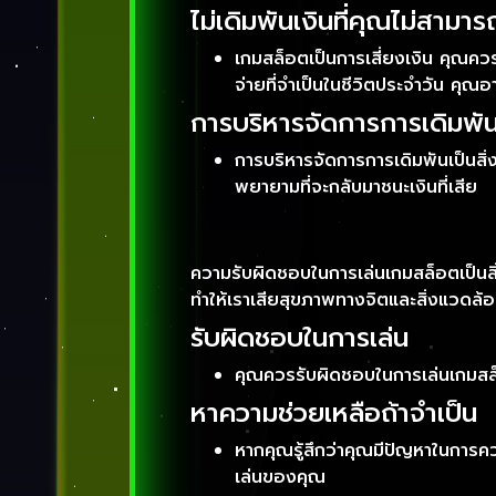
ไม่เดิมพันเงินที่คุณไม่สามาร
เกมสล็อตเป็นการเสี่ยงเงิน คุณควรเ
จ่ายที่จำเป็นในชีวิตประจำวัน ค
การบริหารจัดการการเดิมพั
การบริหารจัดการการเดิมพันเป็นสิ่ง
พยายามที่จะกลับมาชนะเงินที่เสีย
ความรับผิดชอบในการเล่นเกมสล็อตเป็นสิ่ง
ทำให้เราเสียสุขภาพทางจิตและสิ่งแวดล้อ
รับผิดชอบในการเล่น
คุณควรรับผิดชอบในการเล่นเกมสล็อ
หาความช่วยเหลือถ้าจำเป็น
หากคุณรู้สึกว่าคุณมีปัญหาในการ
เล่นของคุณ