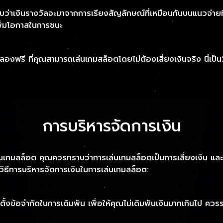
ว่าเงินรางวัลจะมาจากการเรียงสัญลักษณ์ที่เหมือนกันบนแนวจ่าย
พิ่มโอกาสในการชนะ
ฟรี ที่คุณสามารถเล่นเกมสล็อตโดยไม่ต้องเสี่ยงเงินจริง นี่เป็น
การบริหารจัดการเงิน
เล่นเกมสล็อต คุณควรทราบว่าการเล่นเกมสล็อตเป็นการเสี่ยงเงิน แล
ือวิธีการบริหารจัดการเงินในการเล่นเกมสล็อต:
ั้งข้อจำกัดในการเดิมพัน เพื่อให้คุณไม่เดิมพันเงินมากเกินไป ควรร