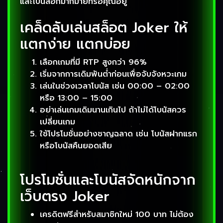
และโบนัสอีกมากมายที่รอคุณอยู่
เคล็ดลับเล่นสล็อต Joker ให้
แตกง่าย แตกบ่อย
เลือกเกมที่มี RTP สูงกว่า 96%
เริ่มจากการเดิมพันต่ำก่อนเพื่อจับจังหวะเกม
เล่นในช่วงเวลาโบนัส เช่น 00:00 – 02:00
หรือ 13:00 – 15:00
อย่าเล่นเกมเดิมนานเกินไป ถ้าไม่ได้โบนัสควร
เปลี่ยนเกม
ใช้โปรโมชั่นอย่างชาญฉลาด เช่น โบนัสฝากแรก
หรือโบนัสคืนยอดเสีย
โปรโมชั่นและโบนัสจัดหนักจาก
เว็บตรง Joker
เครดิตฟรีสำหรับสมาชิกใหม่ 100 บาท ไม่ต้อง