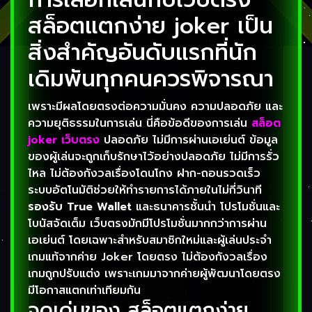
สล็อตแตกง่าย joker เป็น
สิ่งสำคัญอันดับแรกที่นัก
เดิมพันทุกคนควรพิจารณา
เพราะมีผลโดยตรงต่อความมั่นคง ความปลอดภัย และ
ความยุติธรรมในการเล่น นี่คือข้อดีของการเล่น
สล็อต
joker เว็บตรง
ปลอดภัย ไม่มีการผ่านเอเย่นต์ ข้อมูล
ของผู้เล่นจะถูกเก็บรักษาไว้อย่างปลอดภัย ไม่มีการรั่ว
ไหล ไม่ต้องกังวลเรื่องโดนโกง ฝาก-ถอนรวดเร็ว
ระบบอัตโนมัติช่วยให้ทำรายการได้ภายในไม่กี่วินาที
รองรับ True Wallet
และธนาคารชั้นนำ โปรโมชั่นและ
โบนัสจัดเต็ม เว็บตรงมักมีโปรโมชั่นมากกว่าการผ่าน
เอเย่นต์ โดยเฉพาะสำหรับสมาชิกใหม่และผู้เล่นประจำ
เกมแท้จากค่าย Joker โดยตรง ไม่ต้องกังวลเรื่อง
เกมถูกปรับแต่ง เพราะเกมมาจากค่ายผู้พัฒนาโดยตรง
มีโอกาสแตกเท่าเทียมกัน
จุดเด่นของ สล็อตแตกง่าย