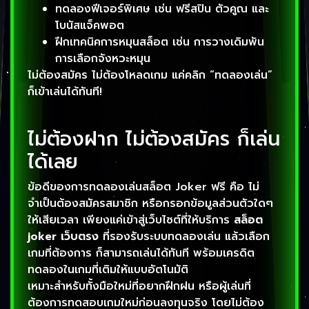
ทดลองฟีเจอร์พิเศษ เช่น ฟรีสปิน ตัวคูณ และ
โบนัสแจ็คพอต
ฝึกเทคนิคการหมุนสล็อต เช่น การวางเดิมพัน
การเลือกจังหวะหมุน
ไม่ต้องสมัคร ไม่ต้องโหลดเกม แค่คลิก “ทดลองเล่น”
ก็เข้าเล่นได้ทันที!
ไม่ต้องฝาก ไม่ต้องสมัคร ก็เล่น
ได้เลย
ข้อดีของการทดลองเล่นสล็อต Joker ฟรี คือ ไม่
จำเป็นต้องสมัครสมาชิก หรือกรอกข้อมูลส่วนตัวใดๆ
ให้เสียเวลา เพียงแค่เข้าสู่เว็บไซต์ที่ให้บริการ
สล็อต
joker เว็บตรง
ที่รองรับระบบทดลองเล่น แล้วเลือก
เกมที่ต้องการ ก็สามารถเล่นได้ทันที พร้อมเครดิต
ทดลองในเกมที่เติมให้แบบอัตโนมัติ
เหมาะสำหรับทั้งมือใหม่ที่อยากฝึกฝน หรือผู้เล่นที่
ต้องการทดสอบเกมใหม่ก่อนลงทุนจริง โดยไม่ต้อง