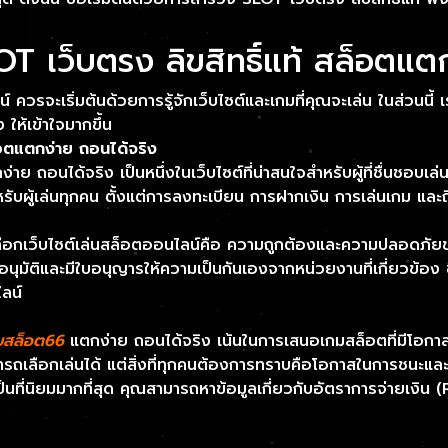
T เว็บตรง ลิขสิทธิ์แท้ สล็อตแต
์ ควรจะเริ่มต้นด้วยการรู้จักเว็บไซต์และเกมที่คุณจะเล่น ในส่วนนี้
 ให้เข้าใจมากขึ้น
ล็อตแตกง่าย ถอนได้จริง
าย ถอนได้จริง เป็นหนึ่งในเว็บไซต์ที่น่าสนใจสำหรับผู้ที่ชื่นชอบเล่
ับผู้เล่นทุกคน ตั้งแต่การลงทะเบียน การฝากเงิน การเล่นเกม และ
ื่อเลือกเว็บไซต์เล่นสล็อตออนไลน์คือ ความถูกต้องและความปลอดภัย
มัติและมีใบอนุญารให้ความเป็นกันเองจากหน่วยงานที่เกี่ยวข้อง ซึ่งแส
ลน์
บสล็อต66
แตกง่าย ถอนได้จริง เน้นในการเสนอเกมสล็อตที่มีโอกาสช
เลือกเล่นได้ แต่สิ่งที่ทุกคนต้องการทราบคือโอกาสในการชนะและ
นที่นิยมมากที่สุด คุณสามารถหาข้อมูลเกี่ยวกับอัตราการจ่ายเงิน 