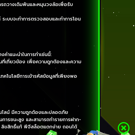
ามารถวางเดิมพันและหมุนวงล้อเพื่อรับ
ไซต์ ระบบจะทำการตรวจสอบและทำการโอน
างคำแนะนำในการทำเช่นนี้:
ี่เกี่ยวข้อง เพื่อความถูกต้องและความ
ทคโนโลยีการเข้ารหัสข้อมูลที่เพียงพอ
ตออนไลน์ มีความถูกต้องและปลอดภัย
กาสในการชนะสูง และสามารถทำรายการฝาก-
ิขสิทธิ์แท้ พีจีสล็อตแตกง่าย ถอนได้