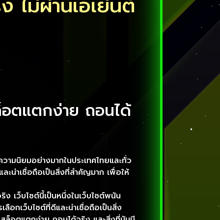
ไม่ผ่านเอเย่นต์
ล็อตแตกง่าย ถอนได้
ับความนิยมอย่างมากในประเทศไทยและทั่ว
่าเชื่อถือเป็นสิ่งที่สำคัญมาก เพื่อให้
 เว็บไซต์นี้เป็นหนึ่งในเว็บไซต์พนัน
กเว็บไซต์ที่ดีและน่าเชื่อถือเป็นสิ่ง
ีสล็อตแตกง่าย ถอนได้จริง และสิ่งที่มันมี