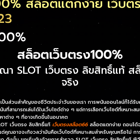
0% สล็อตแตกง่าย เว็บตรง 
023
สล็อตเว็บตรง100%
ณา SLOT เว็บตรง ลิขสิทธิ์แท้ ส
จริง
ลายเป็นส่วนสำคัญของชีวิตประจำวันของเรา การพนันออนไลน์ก็ได้ร
ี่สามารถเล่นได้ในเว็บไซต์ต่าง ๆ แต่การเลือกเว็บไซต์ที่เหมาะสมและน
หาต่าง ๆ ที่อาจเกิดขึ้นในอนาคต
T เว็บตรง ลิขสิทธิ์แท้
เว็บตรงสล็อต66
สล็อตแตกง่าย ถอนได้จริง
คุณอาจจะกังวลว่ามันคือเว็บไซต์ที่เหมาะสมสำหรับคุณหรือไม่ การเลือ
ุด ดังนั้น ขอเริ่มต้นด้วยการสำรวจ SLOT เว็บตรง ลิขสิทธิ์แท้ พีจ