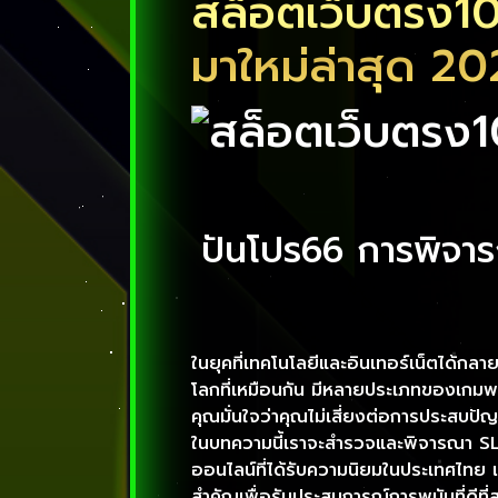
สล็อตเว็บตรง10
มาใหม่ล่าสุด 2
ปันโปร66 การพิจาร
ในยุคที่เทคโนโลยีและอินเทอร์เน็ตได้ก
โลกที่เหมือนกัน มีหลายประเภทของเกมพนันท
คุณมั่นใจว่าคุณไม่เสี่ยงต่อการประสบปัญ
ในบทความนี้เราจะสำรวจและพิจารณา SLO
ออนไลน์ที่ได้รับความนิยมในประเทศไทย แต่
สำคัญเพื่อรับประสบการณ์การพนันที่ดีที่ส