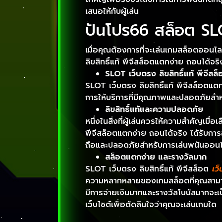
เสนอให้กับผู้เล่น
ปันโปร66 สล็อต SLO
เมื่อคุณต้องการที่จะเล่นเกมสล็อตออนไลน
ลิขสิทธิ์แท้ พีจีสล็อตแตกง่าย ถอนได้จริง
SLOT เว็บตรง ลิขสิทธิ์แท้ พีจีส
SLOT เว็บตรง ลิขสิทธิ์แท้ พีจีสล็อตแตกง่
การให้บริการที่มีคุณภาพและปลอดภัยสำหร
ลิขสิทธิ์แท้และความปลอดภัย
หนึ่งในสิ่งที่ผู้เล่นควรให้ความสำคัญเม
พีจีสล็อตแตกง่าย ถอนได้จริง ได้รับการอนุ
ถือและปลอดภัยสำหรับการเล่นพนันออนไ
สล็อตแตกง่าย และรางวัลมาก
SLOT เว็บตรง ลิขสิทธิ์แท้ พีจีสล็อต
เว็
ความหลากหลายของเกมสล็อตที่คุณสามารถ
มีการจ่ายเงินมากและรางวัลโบนัสมากจะเป็
เว็บไซต์เพื่อตัดสินใจว่าคุณจะเล่นเกมใด