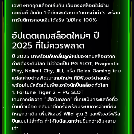
เฉพาะหากคุณเลือกเล่นกับ
เว็บตรงสล็อตไม่ผ่าน
เอเย่นต์
อันดับ 1 ก็ยิ่งเพิ่มโอกาสในการทำกำไร พร้อม
การันตีการถอนเงินได้จริง ไม่มีโกง 100%
อัปเดตเกมสล็อตใหม่ๆ ปี
2025 ที่ไม่ควรพลาด
ปี 2025 มาพร้อมกับคลื่นลูกใหม่ของเกมสล็อตจาก
ค่ายดังระดับโลก ไม่ว่าจะเป็น PG SLOT, Pragmatic
Play, Nolimit City, JILI, หรือ Relax Gaming โดย
แต่ละค่ายต่างพัฒนาเกมใหม่ๆ ที่มีฟีเจอร์น่าสนใจ
พร้อมโบนัสจัดเต็มเพื่อเอาใจนักปั่นสล็อตทั่วโลก
1. Fortune Tiger 2 – PG SLOT
เกมภาคต่อจาก “เสือโชคลาภ” ที่เคยเป็นกระแสดังทั่ว
บ้านทั่วเมือง กลับมาอีกครั้งพร้อมระบบการจ่ายที่ยิ่ง
ใหญ่กว่าเดิม เพิ่มฟีเจอร์ Wild คูณ 3 และฟีเจอร์ฟรีส
ปินแบบไม่จำกัด ทำให้โบนัสแตกง่ายขึ้นกว่าเดิมหลาย
เท่า