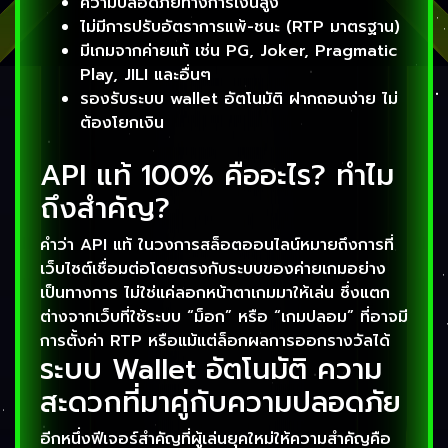
ความปลอดภัยทางการเงินสูง
ไม่มีการปรับอัตราการแพ้-ชนะ (RTP มาตรฐาน)
มีเกมจากค่ายแท้ เช่น PG, Joker, Pragmatic
Play, JILI และอื่นๆ
รองรับระบบ wallet อัตโนมัติ ฝากถอนง่าย ไม่
ต้องโยกเงิน
API แท้ 100% คืออะไร? ทำไม
ถึงสำคัญ?
คำว่า API แท้ ในวงการสล็อตออนไลน์หมายถึงการที่
เว็บไซต์เชื่อมต่อโดยตรงกับระบบของค่ายเกมอย่าง
เป็นทางการ ไม่ใช่แค่ลอกหน้าตาเกมมาให้เล่น ซึ่งแตก
ต่างจากเว็บที่ใช้ระบบ “ม็อก” หรือ “เกมปลอม” ที่อาจมี
การตั้งค่า RTP หรือแม้แต่ล็อกผลการออกรางวัลได้
ระบบ Wallet อัตโนมัติ ความ
สะดวกที่มาคู่กับความปลอดภัย
อีกหนึ่งฟีเจอร์สำคัญที่ผู้เล่นยุคใหม่ให้ความสำคัญคือ