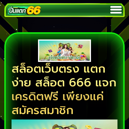
สล็อตเว็บตรง แตก
ง่าย สล็อต 666 แจก
เครดิตฟรี เพียงแค่
สมัครสมาชิก