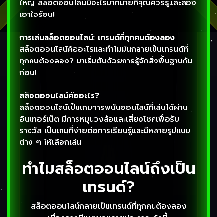
ใหญ่ สล็อตออนไลน์มีอะไรมากมายที่คุณควรรู้และลอง
เอาใจร้อน!
การเล่นสล็อตออนไลน์: เทรนด์ที่ทุกคนต้องลอง
สล็อตออนไลน์คืออะไรและทำไมมันกลายเป็นเทรนด์ที่
ทุกคนต้องลอง? มาเริ่มต้นด้วยการรู้จักสิ่งพื้นฐานกัน
ก่อน!
สล็อตออนไลน์คืออะไร
?
สล็อตออนไลน์เป็นเกมการพนันออนไลน์ที่เล่นได้ผ่าน
อินเทอร์เน็ต มีการหมุนวงล้อและเสี่ยงโชคเพื่อรับ
รางวัล เป็นเกมที่ง่ายต่อการเรียนรู้และมีหลายรูปแบบ
ต่าง ๆ ให้เลือกเล่น
ทำไมสล็อตออนไลน์ถึงเป็น
เทรนด์
?
สล็อตออนไลน์กลายเป็นเทรนด์ที่ทุกคนต้องลอง