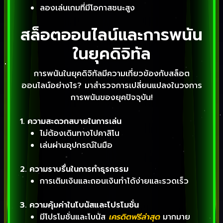
ลองเล่นเกมที่มีโอกาสชนะสูง
สล็อตออนไลน์และการพนัน
ในยุคดิจิทัล
การพนันในยุคดิจิทัลมีความเกี่ยวข้องกับสล็อต
ออนไลน์อย่างไร? มาสำรวจการเปลี่ยนแปลงในวงการ
การพนันของยุคปัจจุบัน!
1.
ความสะดวกสบายในการเล่น
ไม่ต้องเดินทางไปคาสิโน
เล่นผ่านอุปกรณ์ในมือ
2.
ความราบรื่นในการทำธุรกรรม
การเติมเงินและถอนเงินทำได้ง่ายและรวดเร็ว
3.
ความคุ้มค่าในโบนัสและโปรโมชั่น
มีโปรโมชั่นและโบนัส
เครดิตฟรีล่าสุด
มากมาย