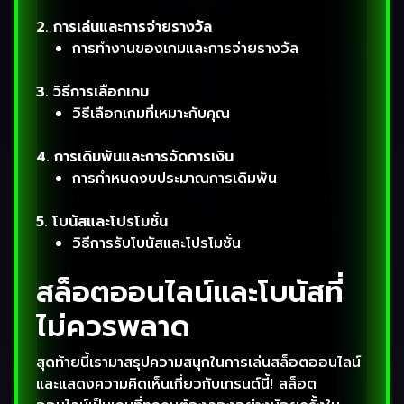
2.
การเล่นและการจ่ายรางวัล
การทำงานของเกมและการจ่ายรางวัล
3.
วิธีการเลือกเกม
วิธีเลือกเกมที่เหมาะกับคุณ
4.
การเดิมพันและการจัดการเงิน
การกำหนดงบประมาณการเดิมพัน
5.
โบนัสและโปรโมชั่น
วิธีการรับโบนัสและโปรโมชั่น
สล็อตออนไลน์และโบนัสที่
ไม่ควรพลาด
สุดท้ายนี้เรามาสรุปความสนุกในการเล่นสล็อตออนไลน์
และแสดงความคิดเห็นเกี่ยวกับเทรนด์นี้! สล็อต