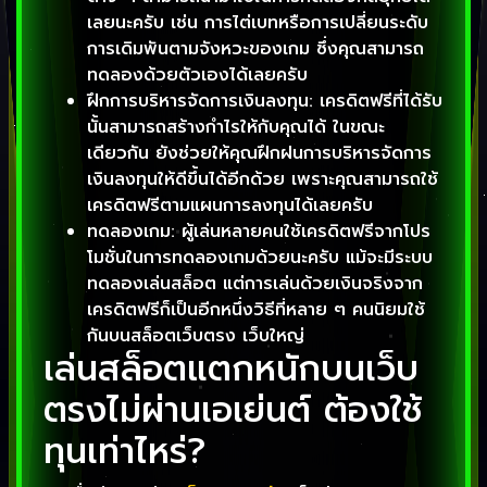
เลยนะครับ เช่น การไต่เบทหรือการเปลี่ยนระดับ
การเดิมพันตามจังหวะของเกม ซึ่งคุณสามารถ
ทดลองด้วยตัวเองได้เลยครับ
ฝึกการบริหารจัดการเงินลงทุน
:
เครดิตฟรีที่ได้รับ
นั้นสามารถสร้างกำไรให้กับคุณได้ ในขณะ
เดียวกัน ยังช่วยให้คุณฝึกฝนการบริหารจัดการ
เงินลงทุนให้ดีขึ้นได้อีกด้วย เพราะคุณสามารถใช้
เครดิตฟรีตามแผนการลงทุนได้เลยครับ
ทดลองเกม
:
ผู้เล่นหลายคนใช้เครดิตฟรีจากโปร
โมชั่นในการทดลองเกมด้วยนะครับ แม้จะมีระบบ
ทดลองเล่นสล็อต แต่การเล่นด้วยเงินจริงจาก
เครดิตฟรีก็เป็นอีกหนึ่งวิธีที่หลาย ๆ คนนิยมใช้
กันบน
สล็อตเว็บตรง เว็บใหญ่
เล่นสล็อตแตกหนักบนเว็บ
ตรงไม่ผ่านเอเย่นต์ ต้องใช้
ทุนเท่าไหร่?