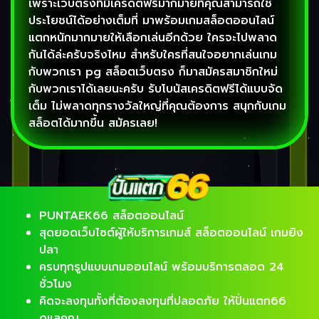
เพราะเว็บตรงที่มีเครดิตฟรีมากมายที่คุณสามารถใช้
ประโยชน์ได้อย่างเต็มที่ มาพร้อมเกมสล็อตออนไลน์
แตกหนักมากมายให้เลือกเล่นอีกด้วย ใครจะไปพลาด
กันได้ล่ะครับจริงไหม สำหรับใครที่สนใจอยากเล่นเกม
กับพวกเรา pg สล็อตเว็บตรง ก็มาสมัครสมาชิกใหม่
กับพวกเราได้เลยนะครับ รับโบนัสเครดิตฟรีได้แบบจัด
เต็ม ไม่พลาดทุกรางวัลใหญ่ที่คุณต้องการ สนุกกับเกม
สล็อตได้มากขึ้น สมัครเลย!
PUNTAEK66 สล็อตออนไลน์
สุดยอดเว็บไซต์ผู้ให้บริการเกมส์ สล็อตออนไลน์ เกมยิง
ปลา
ครบทุกรูปแบบเกมออนไลน์ พร้อมบริการตลอด 24
ชั่วโมง
คิดจะลงทุนทั้งที่ต้องลงทุนที่ปลอดภัย ให้ปั่นแตก66
ดูแลคุณ