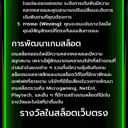
ในแต่ละรอบของเกม ระดับการเดิมพันมีความ
หลากหลายและคุณสามารถปรับเปลี่ยนระดับการ
เดิมพันตามที่คุณต้องการ
การชนะ (Winning)
: คุณจะชนะเงินรางวัลเมื่อ
คุณมีสัญลักษณ์ที่ตรงกันบนเส้นการชนะ
การพัฒนาเกมสล็อต
เกมสล็อตออนไลน์มีความหลากหลายและมีความ
สนุกสนาน เพราะมีผู้พัฒนาเกมหลายบริษัทที่สร้างเกมที่
น่าสนใจในแบบต่าง ๆ รวมทั้งมีความคุ้นชินกับเกม
สล็อตแบบคลาสสิกและเกมสล็อตวิดีโอที่มีกราฟิกและ
เอฟเฟคที่สวยงาม บริษัทที่มีชื่อเสียงในวงการพัฒนา
เกมสล็อตรวมถึง Microgaming, NetEnt,
Playtech, และอื่น ๆ ที่มีการสร้างเกมสล็อตที่มีเงิน
รางวัลและโบนัสที่น่าตื่นเต้น
รางวัลในสล็อตเว็บตรง