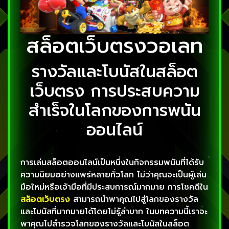
สล็อตเว็บตรงวอเลท
รางวัลและโบนัสในสล็อต
เว็บตรง การประสบความ
สำเร็จในโลกของการพนัน
ออนไลน์
การเล่นสล็อตออนไลน์เป็นหนึ่งในกิจกรรมพนันที่ได้รับ
ความนิยมอย่างแพร่หลายทั่วโลก ไม่ว่าคุณจะเป็นผู้เล่น
มือใหม่หรือเจ้ามือที่มีประสบการณ์มากมาย การโชคดีใน
สล็อตเว็บตรง
สามารถนำพาคุณไปสู่โลกของรางวัล
และโบนัสที่มากมายได้โดยไม่รู้ลำบาก ในบทความนี้เราจะ
พาคุณไปสำรวจโลกของรางวัลและโบนัสในสล็อต