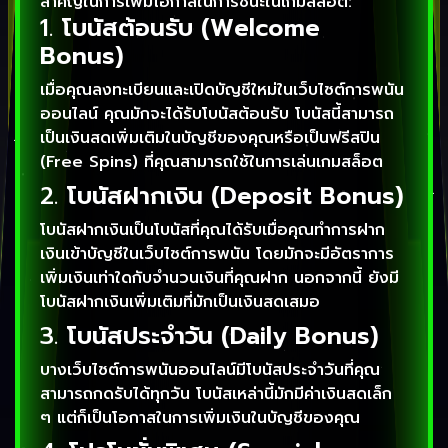
สำคัญในการเพิ่มโอกาสในการชนะในเกมสล็อต:
1.
โบนัสต้อนรับ (Welcome
Bonus)
เมื่อคุณลงทะเบียนและเปิดบัญชีใหม่ในเว็บไซต์การพนัน
ออนไลน์ คุณมักจะได้รับโบนัสต้อนรับ โบนัสนี้สามารถ
เป็นเงินสดเพิ่มเติมในบัญชีของคุณหรือเป็นฟรีสปิน
(Free Spins) ที่คุณสามารถใช้ในการเล่นเกมสล็อต
2.
โบนัสฝากเงิน (Deposit Bonus)
โบนัสฝากเงินเป็นโบนัสที่คุณได้รับเมื่อคุณทำการฝาก
เงินเข้าบัญชีในเว็บไซต์การพนัน โดยมักจะมีอัตราการ
เพิ่มเงินเท่าใดกับจำนวนเงินที่คุณฝาก นอกจากนี้ ยังมี
โบนัสฝากเงินเพิ่มเติมที่มักเป็นเงินสดเสมอ
3.
โบนัสประจำวัน (Daily Bonus)
บางเว็บไซต์การพนันออนไลน์มีโบนัสประจำวันที่คุณ
สามารถกดรับได้ทุกวัน โบนัสเหล่านี้มักมีค่าเงินสดเล็ก
ๆ แต่ก็เป็นโอกาสในการเพิ่มเงินในบัญชีของคุณ