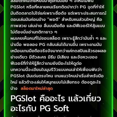
สล็อตที่คนไทยหยิบมาคุยกันบ่อย ๆ จะหนีไม่พ้น
PGSlot หรือที่หลายคนเรียกติดปากว่า PG จุดที่ทำให้
มันติดตลาดไม่ใช่แค่เพราะชื่อดัง แต่เพราะประสบการณ์
ตอนเล่นมันค่อนข้าง “พอดี” สำหรับคนส่วนใหญ่ คือ
ภาพสวย เล่นง่าย ลื่นบนมือถือ และมีฟีเจอร์ให้ลุ้นแบบ
ไม่ต้องนั่งอ่านกติกายาว ๆ
ผมเคยเห็นคนที่ไม่ชอบสล็อต เพราะรู้สึกว่ามันซ้ำ ๆ และ
น่าเบื่อ พอลอง PG กลับเล่นได้นานขึ้น เพราะเกมมัน
เหมือนเกมมือถือจริงจังมากกว่าแค่กดสปินแล้วรอผลอ
ย่างเดียว มีตัวละคร มีธีม มีเสียง และจังหวะของ
ฟีเจอร์ที่ทำให้รู้สึกว่าเกมยังมีอะไรให้ดูต่อ
บทความนี้จะเขียนในมุมรีวิวแบบคนเล่าให้เพื่อนฟังว่า
PGSlot มันเด่นตรงไหน เกมแนวไหนน่าเริ่มสำหรับมือ
ใหม่ แล้วถ้าจะเล่นให้สนุกแบบไม่เสียทรง ต้องดูอะไร
บ้าง
สล็อตมาใหม่ล่าสุด
PGSlot คืออะไร แล้วเกี่ยว
อะไรกับ PG Soft