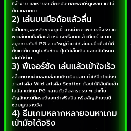
ที่จำง่าย และรายละเอียดมันเยอะพอให้ดูเพลิน แต่ไม่
ยัดจนลายตา
2) เล่นบนมือถือแล้วลื่น
นี่เป็นเหตุผลหลักของยุคนี้ บางค่ายภาพสวยก็จริง แต่
พอเล่นบนมือถือแล้วหน่วงหรือกดแล้วดีเลย์ ความ
สนุกหายทันที PG ส่วนใหญ่ทำมาให้เล่นบนมือถือได้ดี
ตั้งแต่ต้น เมนูไม่ซับซ้อน ปุ่มไม่เล็กเกิน และสลับโหมด
เล่นได้ง่าย
3) ฟีเจอร์ชัด เล่นแล้วเข้าใจเร็ว
สล็อตบางค่ายชอบซ่อนกติกายิบย่อย ทำให้มือใหม่งง
ว่าอะไรคือ Wild อะไรคือ Scatter ต้องได้กี่อันถึงเข้า
โบนัส แต่เกม PG หลายตัวสื่อสารตรง ๆ ว่าเก็บ
สัญลักษณ์นี้ครบถึงจะเข้าฟรีสปิน หรือสัญลักษณ์นี้
ช่วยคูณรางวัล
4) ธีมเกมหลากหลายจนหาเกม
เข้ามือได้จริง