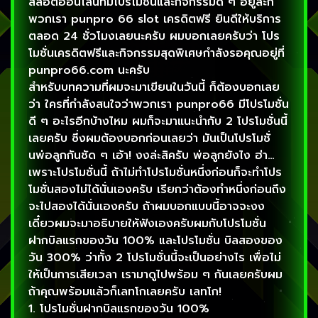
สล็อตออนไลน์ที่มีโปรโมชั่นและกิจกรรมดี ๆ อยู่ล่ะก็
พวกเรา punpro 66 slot เครดิตฟรี ยินดีให้บริการ
ตลอด 24 ชั่วโมงเลยนะครับ ผมบอกเลยครับว่า โปร
โมชั่นเครดิตฟรีและกิจกรรมสุดพิเศษกำลังรอคุณอยู่ที่
punpro66.com นะครับ
สำหรับบทความที่ผมจะมาเขียนในวันนี้ ก็ต้องบอกเลย
ว่า ใครที่กำลังสนใจว่าพวกเรา punpro66 มีโปรโมชั่น
ดี ๆ อะไรอีกบ้างไหม ผมก็จะมาแนะนำกับ 2 โปรโมชั่นนี้
เลยครับ ซึ่งผมต้องบอกก่อนเลยว่า มันเป็นโปรโมชั่
นพ่อลูกกันชัด ๆ เอ้า! งงล่ะสิครับ พ่อลูกยังไง ฮ่า…
เพราะโปรโมชั่นนี้ ถ้าไม่ทำโปรโมชั่นหนึ่งก่อนก็จะทำโปร
โมชั่นสองไม่ได้นั่นเองครับ เรียกว่าต้องทำหนึ่งก่อนถึง
จะไปสองได้นั่นเองครับ ถ้าผมบอกแบบนี้อาจจะงง
เดี๋ยวผมจะมาอธิบายให้ฟังเองครับผมกับโปรโมชั่น
ฝากบิลแรกของวัน 100% และโปรโมชั่น บิลสองของ
วัน 300% ว่าทั้ง 2 โปรโมชั่นนี้จะเป็นอย่างไร เพื่อไม่
ให้เป็นการเสียเวลา เรามาดูไปพร้อม ๆ กันเลยครับผม
ถ้าคุณพร้อมแล้วก็เลทโกเลยครับ เลทโก!
1. โปรโมชั่นฝากบิลแรกของวัน 100%