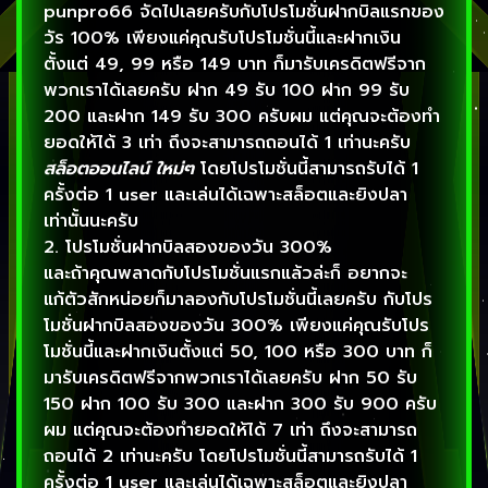
punpro66 จัดไปเลยครับกับโปรโมชั่นฝากบิลแรกของ
วัร 100% เพียงแค่คุณรับโปรโมชั่นนี้และฝากเงิน
ตั้งแต่ 49, 99 หรือ 149 บาท ก็มารับเครดิตฟรีจาก
พวกเราได้เลยครับ ฝาก 49 รับ 100 ฝาก 99 รับ
200 และฝาก 149 รับ 300 ครับผม แต่คุณจะต้องทำ
ยอดให้ได้ 3 เท่า ถึงจะสามารถถอนได้ 1 เท่านะครับ
สล็อตออนไลน์ ใหม่ๆ
โดยโปรโมชั่นนี้สามารถรับได้ 1
ครั้งต่อ 1 user และเล่นได้เฉพาะสล็อตและยิงปลา
เท่านั้นนะครับ
2. โปรโมชั่นฝากบิลสองของวัน 300%
และถ้าคุณพลาดกับโปรโมชั่นแรกแล้วล่ะก็ อยากจะ
แก้ตัวสักหน่อยก็มาลองกับโปรโมชั่นนี้เลยครับ กับโปร
โมชั่นฝากบิลสองของวัน 300% เพียงแค่คุณรับโปร
โมชั่นนี้และฝากเงินตั้งแต่ 50, 100 หรือ 300 บาท ก็
มารับเครดิตฟรีจากพวกเราได้เลยครับ ฝาก 50 รับ
150 ฝาก 100 รับ 300 และฝาก 300 รับ 900 ครับ
ผม แต่คุณจะต้องทำยอดให้ได้ 7 เท่า ถึงจะสามารถ
ถอนได้ 2 เท่านะครับ โดยโปรโมชั่นนี้สามารถรับได้ 1
ครั้งต่อ 1 user และเล่นได้เฉพาะสล็อตและยิงปลา