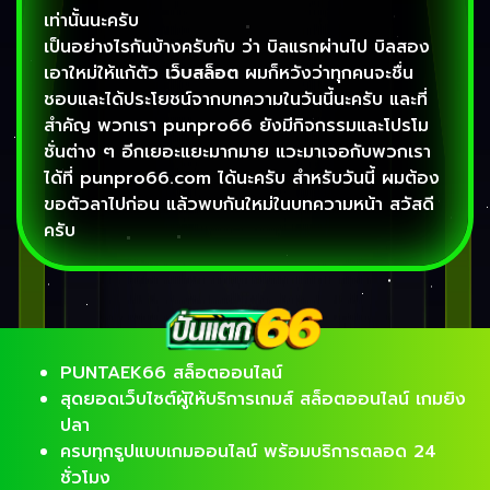
เท่านั้นนะครับ
เป็นอย่างไรกันบ้างครับกับ ว่า บิลแรกผ่านไป บิลสอง
เอาใหม่ให้แก้ตัว
เว็บสล็อต
ผมก็หวังว่าทุกคนจะชื่น
ชอบและได้ประโยชน์จากบทความในวันนี้นะครับ และที่
สำคัญ พวกเรา punpro66 ยังมีกิจกรรมและโปรโม
ชั่นต่าง ๆ อีกเยอะแยะมากมาย แวะมาเจอกับพวกเรา
ได้ที่ punpro66.com ได้นะครับ สำหรับวันนี้ ผมต้อง
ขอตัวลาไปก่อน แล้วพบกันใหม่ในบทความหน้า สวัสดี
ครับ
PUNTAEK66 สล็อตออนไลน์
สุดยอดเว็บไซต์ผู้ให้บริการเกมส์ สล็อตออนไลน์ เกมยิง
ปลา
ครบทุกรูปแบบเกมออนไลน์ พร้อมบริการตลอด 24
ชั่วโมง