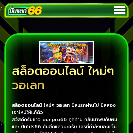
สล็อตออนไลน์ ใหม่ๆ
วอเลท
สล็อตออนไลน์ ใหม่ๆ วอเลท
บิลแรกผ่านไป บิลสอง
เอาใหม่ให้แก้ตัว
สวัสดีครับชาว punpro66 ทุกท่าน กลับมาพบกับผม
และ ปั่นโปร66 กันอีกแล้วนะครับ ใครที่กำลังมองเว็บ