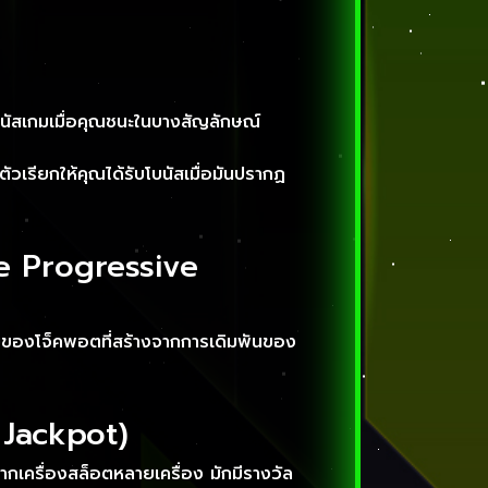
บนัสเกมเมื่อคุณชนะในบางสัญลักษณ์
ัวเรียกให้คุณได้รับโบนัสเมื่อมันปรากฏ
ne Progressive
บบของโจ็คพอตที่สร้างจากการเดิมพันของ
 Jackpot)
เครื่องสล็อตหลายเครื่อง มักมีรางวัล