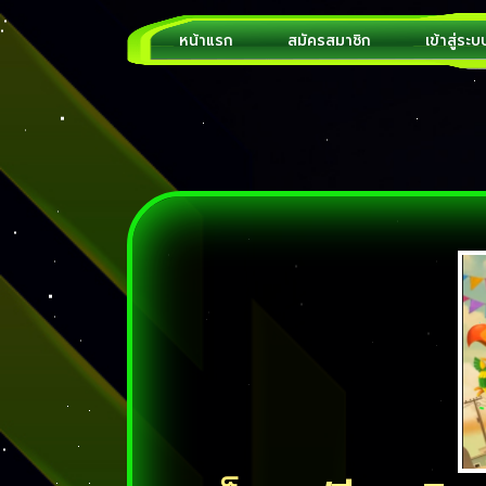
หน้าแรก
สมัครสมาชิก
เข้าสู่ระบ