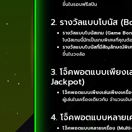
ขึ้นในรอบฟรีสปิน
2. รางวัลแบบโบนัส (B
รางวัลแบบโบนัสเกม (Game Bon
โบนัสเกมนี้มักเป็นเกมพิเศษที่คุณต้
รางวัลแบบโบนัสที่มีสัญลักษณ์พ
ขึ้นในวงล้อ
3. โจ็คพอตแบบเพียงเล
Jackpot)
โจ็คพอตแบบเพียงเล่นเพียงเครื่
ผู้เล่นในเครื่องเดียวกัน จำนวนเงินร
4. โจ็คพอตแบบหลายเค
โจ็คพอตแบบหลายเครื่อง (Mult