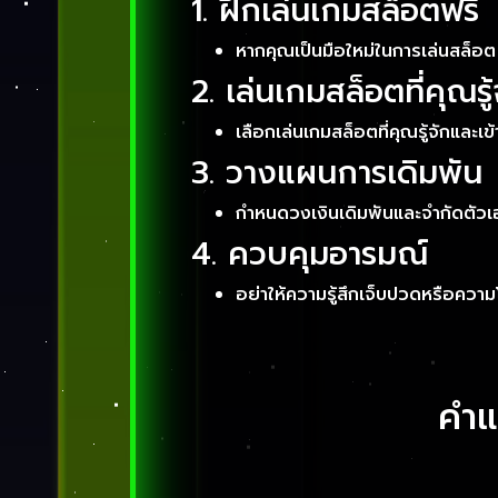
1. ฝึกเล่นเกมสล็อตฟรี
หากคุณเป็นมือใหม่ในการเล่นสล็อต
2. เล่นเกมสล็อตที่คุณรู้
เลือกเล่นเกมสล็อตที่คุณรู้จักและเ
3. วางแผนการเดิมพัน
กำหนดวงเงินเดิมพันและจำกัดตัวเอ
4. ควบคุมอารมณ์
อย่าให้ความรู้สึกเจ็บปวดหรือควา
คำแ