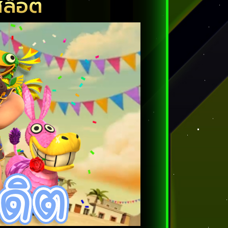
สล็อต