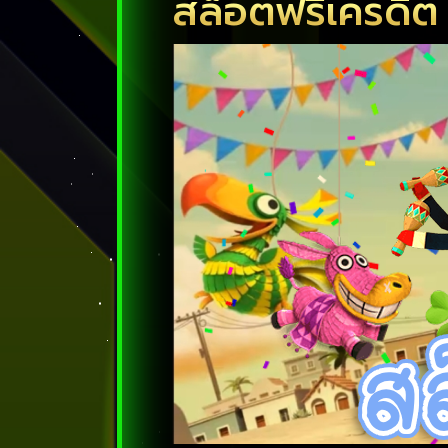
สล็อตฟรีเครดิต 