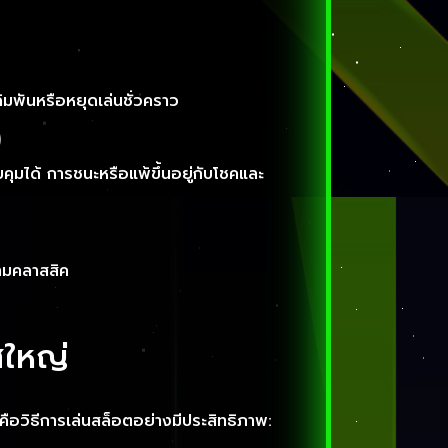
มพันหรือหยุดเล่นชั่วคราว
)
คุมได้ การชนะหรือแพ้ขึ้นอยู่กับโชคและ
ามคลาสสิค
สใหญ่
คือวิธีการเล่นสล็อตอย่างมีประสิทธิภาพ: