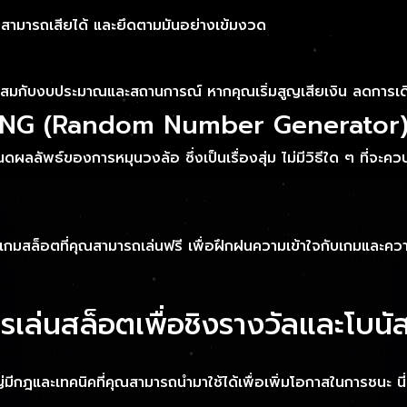
สามารถเสียได้ และยึดตามมันอย่างเข้มงวด
สมกับงบประมาณและสถานการณ์ หากคุณเริ่มสูญเสียเงิน ลดการเดิ
บ RNG (Random Number Generator
ลัพธ์ของการหมุนวงล้อ ซึ่งเป็นเรื่องสุ่ม ไม่มีวิธีใด ๆ ที่จะควบ
เกมสล็อตที่คุณสามารถเล่นฟรี เพื่อฝึกฝนความเข้าใจกับเกมและคว
การเล่นสล็อตเพื่อชิงรางวัลและโบนั
มีกฎและเทคนิคที่คุณสามารถนำมาใช้ได้เพื่อเพิ่มโอกาสในการชนะ นี่