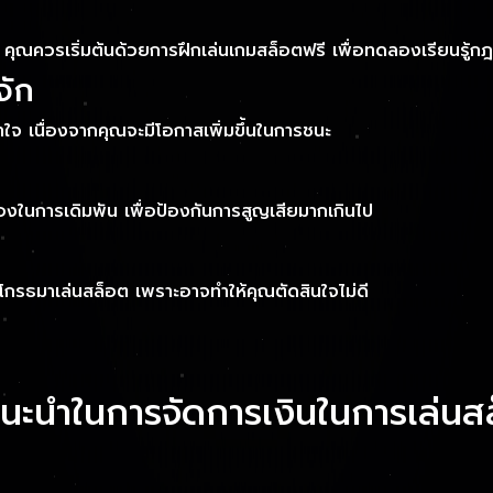
 คุณควรเริ่มต้นด้วยการฝึกเล่นเกมสล็อตฟรี เพื่อทดลองเรียนรู้กฎ
จัก
ข้าใจ เนื่องจากคุณจะมีโอกาสเพิ่มขึ้นในการชนะ
งในการเดิมพัน เพื่อป้องกันการสูญเสียมากเกินไป
มโกรธมาเล่นสล็อต เพราะอาจทำให้คุณตัดสินใจไม่ดี
นะนำในการจัดการเงินในการเล่นส