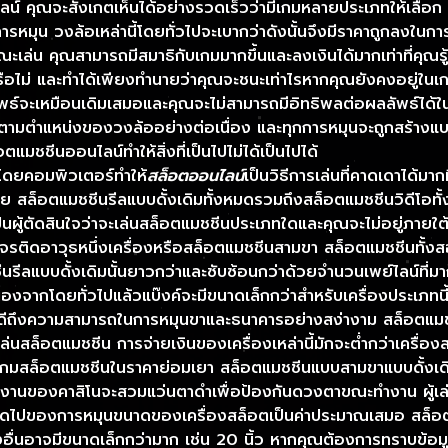
น์ คุณจะสังเกตเห็นได้อย่างรวดเร็วว่ามีเกมหลายประเภทให้เลือก ม
หมุน วงล้อเหล่านี้โดยทั่วไปจะเบากว่าดังนั้นจึงมีราคาถูกลงในกา
ณะเล่น คุณสามารถมีสมาธิกับเกมมากขึ้นและลงเงินได้มากเท่าที่คุณร
รือไม่ และทำได้เพียงทำนายว่าคุณจะชนะเท่าไรหากคุณยังคงอยู่ใ
ลลัพธ์จะเหมือนเดิมเสมอและคุณจะไม่สามารถมีอิทธิพลต่อผลลัพธ์ได
ดตามตำแหน่งของวงล้ออย่างต่อเนื่อง และทุกการหมุนจะถูกสร้าง
แมชชีนออนไลน์ทำให้สิ่งที่เป็นไปไม่ได้เป็นไปได้
งโดยคอมพิวเตอร์ทำให้
สล็อตออนไลน์
เป็นวิธีการเล่นที่คาดเดาได้มา
าย สล็อตแมชชีนรีลแบบดั้งเดิมทั้งหมดรวมถึงสล็อตแมชชีนวิดีโอ
นผู้ตัดสินใจว่าจะเล่นสล็อตแมชชีนประเภทใดและคุณจะไม่อยู่ภายใต้กฎ
่องโจรติดอาวุธหนึ่งเครื่องหรือสล็อตแมชชีนสามขา สล็อตแมชชีนทั
รีลแบบดั้งเดิมนั้นยาวกว่าและซับซ้อนกว่าด้วยจำนวนเพย์ไลน์ที่มา
ื่องจากโดยทั่วไปแล้วแบ๊งค์จะมีขนาดเล็กกว่าสำหรับเครื่องประเภทนี้
ันดีถึงความสามารถในการหมุนขาและธนาคารอย่างสง่างาม สล็อตแมช
่อเล่นสล็อตแมชชีน การจ่ายเงินของเครื่องเหล่านี้มักจะต่ำกว่าเครื่
ล่นเกมสล็อตแมชชีนในราคาย่อมเยา สล็อตแมชชีนแบบสามขาแบบดั้งเดิ
ักงานของคาสิโนจะสวมแว่นตาดำเพื่อป้องกันดวงตาขณะทำงาน ผู้เล
อรับมือถัดไปของการหมุนขนาดของเครื่องสล็อตเป็นค่าประมาณเสมอ ส
่องอื่นอาจมีขนาดเล็กกว่ามาก เช่น 20 นิ้ว หากคุณต้องการทราบข้อม