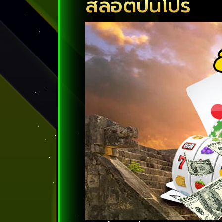
สล็อตปั่นโปร