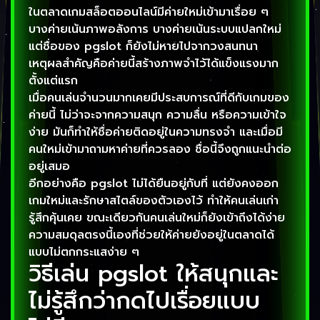
ในตลาดเกมสล็อตออนไลน์มีค่ายใหม่เข้ามาเรื่อย ๆ
บางค่ายเน้นภาพอลังการ บางค่ายเน้นระบบแปลกใหม่
แต่ชื่อของ pgslot ก็ยังไม่หายไปจากวงสนทนา
เหตุผลสำคัญคือค่ายนี้สร้างภาพจำไว้ได้แข็งแรงมาก
ตั้งแต่แรก
เมื่อคนเล่นจำนวนมากเคยมีประสบการณ์ที่ดีกับเกมของ
ค่ายนี้ ไม่ว่าจะจากความสนุก ความลื่น หรือความเข้าใจ
ง่าย มันก็ทำให้ชื่อค่ายติดอยู่ในความทรงจำ และเมื่อมี
คนใหม่เข้ามาถามหาค่ายที่ควรลอง ชื่อนี้จึงถูกแนะนำต่อ
อยู่เสมอ
อีกอย่างคือ pgslot ไม่ได้ยืนอยู่กับที่ แต่ยังคงออก
เกมใหม่และรักษาสไตล์ของตัวเองไว้ ทำให้คนเล่นเก่า
รู้สึกคุ้นเคย ขณะเดียวกันคนเล่นใหม่ก็ยังเข้าถึงได้ง่าย
ความสมดุลตรงนี้เองที่ช่วยให้ค่ายยังอยู่ในตลาดได้
แบบไม่ตกกระแสง่าย ๆ
วิธีเล่น pgslot ให้สนุกและ
ไม่รู้สึกว่ากดไปเรื่อยแบบ