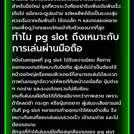
สำหรับมือใหม่ จุดที่ควรระวังคืออย่ารีบเพิ่มเดิมพันเร็ว
เกินไป แม้เกมจะดูเล่นง่าย แต่ผลลัพธ์ยังเป็นระบบสุ่ม
ควรเริ่มจากเดิมพันต่ำ ใช้งบเล็ก ๆ และทดลองหลาย
เกมเพื่อดูว่าเกมแบบไหนเข้ากับตัวเองมากที่สุด
ทำไม pg slot ถึงเหมาะกับ
การเล่นผ่านมือถือ
หนึ่งในเหตุผลที่ pg slot ได้รับความนิยม คือการ
ออกแบบเกมให้เหมาะกับมือถือ ผู้เล่นไม่จำเป็นต้องใช้
หน้าจอใหญ่หรือคอมพิวเตอร์ก็สามารถเล่นได้สะดวก
ภาพในเกมถูกจัดวางให้พอดีกับหน้าจอมือถือ ปุ่มต่าง
ๆ กดง่าย และระบบโดยรวมไม่ซับซ้อน
เกมที่เล่นบนมือถือได้ดีต้องมีมากกว่าภาพสวย เพราะ
ถ้าโหลดช้า กระตุก หรือปุ่มกดยาก ผู้เล่นจะเสียอารมณ์
ทันที pg slot หลายเกมทำออกมาได้ค่อนข้างลื่น จึง
เหมาะกับคนที่ชอบเล่นแบบรวดเร็ว เข้าเกมง่าย และไม่
ต้องรอนาน
อีกจุดที่ทำให้เล่นบนมือถือสนุกคือเกมของ pg slot