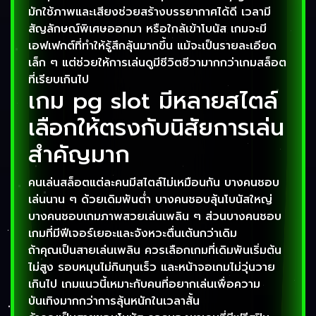
มักใช้ภาพและเสียงช่วยสร้างบรรยากาศได้ดี เวลามี
สัญลักษณ์พิเศษออกมา หรือใกล้เข้าโบนัส เกมจะมี
เอฟเฟกต์ที่ทำให้รู้สึกลุ้นมากขึ้น แม้จะเป็นรายละเอียด
เล็ก ๆ แต่ช่วยให้การเล่นดูมีชีวิตชีวามากกว่าเกมสล็อต
ที่เรียบเกินไป
เกม pg slot มีหลายสไตล์
เลือกให้ตรงกับนิสัยการเล่น
สำคัญมาก
คนเล่นสล็อตแต่ละคนมีสไตล์ไม่เหมือนกัน บางคนชอบ
เล่นนาน ๆ ด้วยเดิมพันต่ำ บางคนชอบลุ้นโบนัสใหญ่
บางคนชอบเกมภาพสวยเล่นเพลิน ๆ ส่วนบางคนชอบ
เกมที่มีฟีเจอร์เยอะและจังหวะตื่นเต้นกว่าเดิม
ถ้าคุณเป็นสายเล่นเพลิน ควรเลือกเกมที่เดิมพันเริ่มต้น
ไม่สูง รอบหมุนไม่กินทุนเร็ว และหน้าจอเกมไม่วุ่นวาย
เกินไป เกมแนวนี้เหมาะกับคนที่อยากเล่นเพื่อความ
บันเทิงมากกว่าการลุ้นหนักในเวลาสั้น