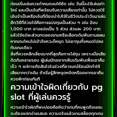
ก่อนเริ่มเล่นควรกำหนดงบให้ชัด เช่น วันนี้จะใช้เล่นเท่า
ไหร่ และเป็นเงินที่พร้อมรับความเสี่ยงเท่านั้น ไม่ควรใช้
เงินจำเป็นหรือเงินที่ต้องนำไปใช้ในชีวิตประจำวันมาเล่น
อีกวิธีที่ช่วยได้คือการแบ่งทุนเป็นส่วน ๆ เช่น มีงบ
1,000 บาท อาจแบ่งเป็น 5 ส่วน ส่วนละ 200 บาท
แล้วใช้แต่ละส่วนทดลองเกมหรือเลือกเดิมพันตามแผน
หากเกมไหนไม่เข้าจังหวะก็หยุด ไม่เอาทุนทั้งหมดไปลง
กับเกมเดียว
สิ่งที่ควรหลีกเลี่ยงมากที่สุดคือการไล่ทุน เพราะเมื่อเสีย
ติดกันหลายรอบ ผู้เล่นมักอยากเพิ่มเดิมพันเพื่อเอาคืน
เร็ว ๆ แต่การตัดสินใจในช่วงที่อารมณ์ร้อนมักทำให้
เสียมากกว่าเดิม ถ้าเริ่มรู้สึกหงุดหงิดหรืออยากเอาคืน
ควรพักก่อนทันที
ความเข้าใจผิดเกี่ยวกับ pg
slot ที่ผู้เล่นควรรู้
ความเข้าใจผิดที่พบบ่อยคือคิดว่าเกมที่คนพูดถึงเยอะ
จะต้องแตกง่ายเสมอ ความจริงแล้วเกมสล็อตทุกเกม