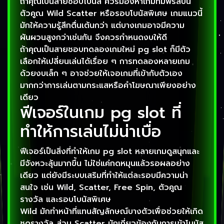
ถ้าคุณเป็นสายชอบโบนัส ควรมองหาเกมที่มีฟรีสปิน
ตัวคูณ Wild Scatter หรือรอบโบนัสพิเศษ เกมแนวนี้
มักให้ความรู้สึกตื่นเต้นกว่า แต่บางเกมอาจมีความ
ผันผวนสูงกว่าเช่นกัน จึงควรกำหนดงบให้ดี
ถ้าคุณเป็นสายชอบทดลองเกมใหม่ pg slot ก็มีตัว
เลือกให้เปลี่ยนเล่นได้เรื่อย ๆ การทดลองหลายเกม
ด้วยงบเล็ก ๆ อาจช่วยให้เจอเกมที่เข้ากับตัวเอง
มากกว่าการเล่นตามกระแสหรือคำโฆษณาเพียงอย่าง
เดียว
ฟีเจอร์ในเกม pg slot ที่
ทำให้การเล่นไม่น่าเบื่อ
ฟีเจอร์เป็นสิ่งที่ทำให้เกม pg slot หลายเกมดูสนุกและ
มีจังหวะลุ้นมากขึ้น ไม่ใช่แค่กดหมุนแล้วรอผลอย่าง
เดียว แต่ยังมีระบบเสริมที่ทำให้แต่ละรอบมีความน่า
สนใจ เช่น Wild, Scatter, Free Spin, ตัวคูณ
รางวัล และรอบโบนัสพิเศษ
Wild มักทำหน้าที่แทนสัญลักษณ์บางตัวเพื่อช่วยให้เกิด
ชุดรางวัล ส่วน Scatter มักเกี่ยวข้องกับการเข้าโบนัส