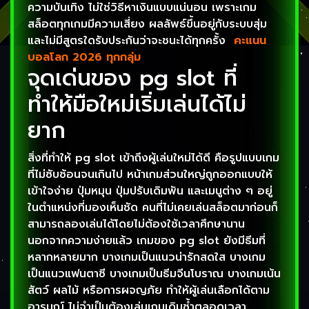
ความบันเทิง ไม่ใช่วิธีหาเงินแบบแน่นอน เพราะเกม
สล็อตทุกเกมมีความเสี่ยง ผลลัพธ์ขึ้นอยู่กับระบบสุ่ม
และไม่มีสูตรใดรับประกันว่าจะชนะได้ทุกครั้ง
คะแนน
บอลโลก 2026 ทุกกลุ่ม
จุดเด่นของ pg slot ที่
ทำให้มือใหม่เริ่มเล่นได้ไม่
ยาก
สิ่งที่ทำให้ pg slot เข้าถึงผู้เล่นใหม่ได้ดี คือรูปแบบเกม
ที่ไม่ซับซ้อนจนเกินไป หน้าเกมส่วนใหญ่ถูกออกแบบให้
เข้าใจง่าย ปุ่มหมุน ปุ่มปรับเดิมพัน และเมนูต่าง ๆ อยู่
ในตำแหน่งที่มองเห็นชัด คนที่ไม่เคยเล่นสล็อตมาก่อนก็
สามารถลองเล่นได้โดยไม่ต้องใช้เวลาศึกษานาน
นอกจากความง่ายแล้ว เกมของ pg slot ยังมีธีมที่
หลากหลายมาก บางเกมเป็นแนวน่ารักสดใส บางเกม
เป็นแนวแฟนตาซี บางเกมเป็นธีมจีนโบราณ บางเกมเน้น
สัตว์ ผลไม้ หรือการผจญภัย ทำให้ผู้เล่นเลือกได้ตาม
อารมณ์ ไม่จำเป็นต้องเล่นเกมเดิมซ้ำตลอดเวลา