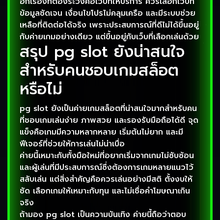
อีกเรื่องที่ต้องระวังคือเว็บที่ให้บริการ ควรเลือกเว็บที่
ข้อมูลชัดเจน เงื่อนไขโปรไม่คลุมเครือ และมีระบบช่วย
เหลือที่ติดต่อได้จริง เพราะประสบการณ์ที่ดีไม่ได้ขึ้นอยู่
กับค่ายเกมอย่างเดียว แต่ขึ้นอยู่กับเว็บที่เลือกเล่นด้วย
สรุป pg slot ยังน่าสนใจ
สำหรับคนชอบเกมสล็อต
หรือไม่
pg slot ยังเป็นค่ายเกมสล็อตที่น่าสนใจมากสำหรับคน
ที่ชอบเกมเล่นง่าย ภาพสวย และรองรับมือถือได้ดี จุด
แข็งคือเกมมีความหลากหลาย เริ่มต้นไม่ยาก และมี
ฟีเจอร์ที่ช่วยให้การเล่นไม่น่าเบื่อ
ค่ายนี้เหมาะกับทั้งมือใหม่ที่อยากเริ่มจากเกมไม่ซับซ้อน
และผู้เล่นที่มีประสบการณ์ซึ่งต้องการเกมหลายแนวไว้
สลับเล่น แต่สิ่งสำคัญคือควรเล่นอย่างมีสติ ตั้งงบให้
ชัด เลือกเกมให้เหมาะกับทุน และไม่เชื่อคำโฆษณาเกิน
จริง
ถ้ามอง pg slot เป็นความบันเทิง ค่ายนี้ถือว่าตอบ