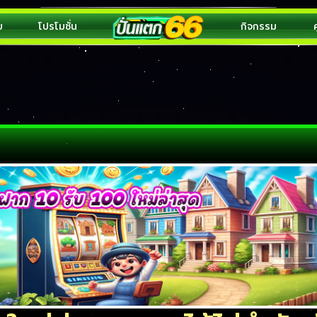
บ
โปรโมชั่น
กิจกรรม
ค