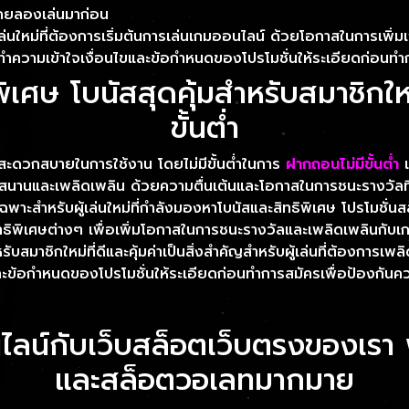
เคยลองเล่นมาก่อน
ผู้เล่นใหม่ที่ต้องการเริ่มต้นการเล่นเกมออนไลน์ ด้วยโอกาสในการเพิ่
ทำความเข้าใจเงื่อนไขและข้อกำหนดของโปรโมชั่นให้ระเอียดก่อนทำ
พิเศษ โบนัสสุดคุ้มสำหรับสมาชิกให
ขั้นต่ำ
ละสะดวกสบายในการใช้งาน โดยไม่มีขั้นต่ำในการ
ฝากถอนไม่มีขั้นต่ำ
เ
นานและเพลิดเพลิน ด้วยความตื่นเต้นและโอกาสในการชนะรางวัลที่มีอ
ฉพาะสำหรับผู้เล่นใหม่ที่กำลังมองหาโบนัสและสิทธิพิเศษ โปรโมชั่นสล
และสิทธิพิเศษต่างๆ เพื่อเพิ่มโอกาสในการชนะรางวัลและเพลิดเพลินก
หรับสมาชิกใหม่ที่ดีและคุ้มค่าเป็นสิ่งสำคัญสำหรับผู้เล่นที่ต้องกา
ละข้อกำหนดของโปรโมชั่นให้ระเอียดก่อนทำการสมัครเพื่อป้องกัน
ไลน์กับเว็บสล็อตเว็บตรงของเรา
และสล็อตวอเลทมากมาย