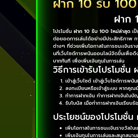
ฝาก 10 รับ 100 
ฝาก 1
โปรโมชั่น
ฝาก 10 รับ 100 ใหม่ล่าสุด
เป็
ต่อยอดการเล่นได้อย่างมีประสิทธิภาพ 
ต่างๆ ที่ช่วยเพิ่มโอกาสในการชนะเงินรางวั
นที่เว็บไซต์การพนันออนไลน์จัดขึ้นเพื่อด
บาททันที เพื่อเพิ่มเงินทุนในการเล่น
วิธีการเข้ารับโปรโมชั่น
เข้าสู่เว็บไซต์ เข้าสู่เว็บไซต์การพ
ลงทะเบียนหรือเข้าสู่ระบบ หากคุณยังไ
ทำการฝากเงิน ทำการฝากเงินในบัญช
รับโบนัส เมื่อทำการฝากเงินเรียบ
ประโยชน์ของโปรโมชั่น
เพิ่มโอกาสในการชนะเงินรางวัลใน
เพิ่มเงินทุนในการเล่นและสนุกสนาน