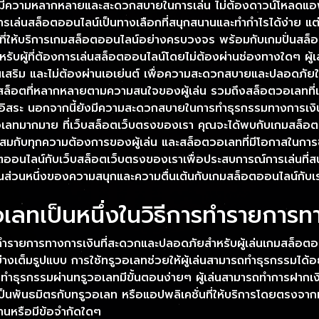
ที่มีความหลากหลายและสะดวกสบายในการเล่น ไม่ต้องดาวน์โหลดแอพพล
ารเล่นสล็อตออนไลน์เป็นทางเลือกที่สนุกสนานและทำกำไรได้ง่าย แต่ก
บตรงที่ให้บริการเกมสล็อตออนไลน์อย่างครบวงจร พร้อมกับเกมปั่นส
รับผู้ที่ต้องการเล่นสล็อตออนไลน์โดยไม่ต้องผ่านช่องทางใดๆ ผู้เล่
เสริม และไม่ต้องผ่านเอเย่นต์ เพื่อความสะดวกสบายและปลอดภัย
ล็อตที่หลากหลายตามความสนใจของผู้เล่น รวมถึงสล็อตวอเลทที่เป็น
อิสระ นอกจากนี้ยังมีความสะดวกสบายในการทำธุรกรรมทางการเงิน ซ
เลทมากมาย ที่เว็บสล็อตเว็บตรงของเรา คุณจะได้พบกับเกมสล็อตออ
สมกับทุกความต้องการของผู้เล่น และสล็อตวอเลทที่มีโอกาสในการชน
ออนไลน์กับเว็บสล็อตเว็บตรงของเราเพื่อประสบการณ์การเล่นที่ส
วนหนึ่งของความสนุกและความตื่นเต้นกับเกมสล็อตออนไลน์กับเรา
เลทเป็นหนึ่งในวิธีการทำรายการทา
ทำรายการทางการเงินที่สะดวกและปลอดภัยสำหรับผู้เล่นเกมสล็อตออน
างเต็มรูปแบบ การใช้ทรูวอเลทช่วยให้ผู้เล่นสามารถทำธุรกรรมได
 ทำธุรกรรมผ่านทรูวอเลทมีขั้นตอนง่ายๆ ผู้เล่นสามารถทำการฝากเง
็นพันธมิตรกับทรูวอเลท หรือแอปพลิเคชั่นที่ให้บริการโดยตรงจากทรูม
นานหรือมีข้อจำกัดใดๆ