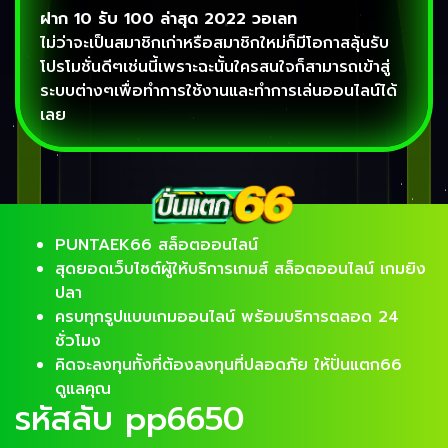
ฝาก 10 รับ 100 ล่าสุด 2022 วอเลท
ไม่ว่าจะเป็นสมาชิกเก่าหรือสมาชิกใหม่ก็มีโอกาสลุ้นรับ
โปรโมชั่นดีๆเช่นนี้เพราะฉะนั้นใครสนใจก็สามารถเข้าสู่
ระบบต่างๆเพื่อทำการใช้งานและทำการเล่นออนไลน์ได้
เลย
PUNTAEK66 สล็อตออนไลน์
สุดยอดเว็บไซต์ผู้ให้บริการเกมส์ สล็อตออนไลน์ เกมยิง
ปลา
ครบทุกรูปแบบเกมออนไลน์ พร้อมบริการตลอด 24
ชั่วโมง
คิดจะลงทุนทั้งที่ต้องลงทุนที่ปลอดภัย ให้ปั่นแตก66
ดูแลคุณ
รหัสลับ pp6650