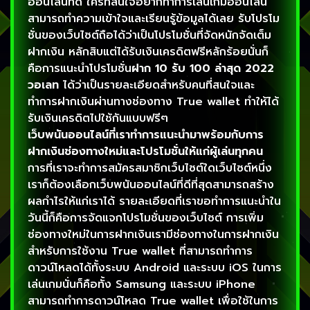
ออนไลน์ที่ดี ใครที่สนใจอยากทำการเล่นเกมออนไลน์
สามารถทำความเข้าใจและเรียนรู้ข้อมูลได้เลย รับโปรโม
ชั่นของเว็บไซต์ถือได้ว่าเป็นโปรโมชั่นที่จัดหนักจัดเต็ม
ฝากเงิน หลักสิบแต่ได้รับเงินเครดิตฟรีหลักร้อยนั่นก็
คือการแนะนำโปรโมชั่น
ฝาก 10 รับ 100 ล่าสุด 2022
วอเลท
ได้ว่าเป็นรายละเอียดสำหรับคนที่สนใจและ
ทำการฝากเงินผ่านทางช่องทาง True wallet ทำให้ได้
รับเงินเครดิตไปใช้กันแบบฟรีๆ
เว็บพนันออนไลน์ที่เราทำการแนะนำมาพร้อมกับการ
ฝากเงินช่องทางใหม่และโปรโมชั่นให้แก่ผู้เล่นทุกคน
การที่เราจะทำการสมัครสมาชิกเว็บไซต์ใดเว็บไซต์หนึ่ง
เราก็ต้องเลือกเว็บพนันออนไลน์ที่ดีที่สุดสามารถสร้าง
ผลกำไรให้แก่เราได้ รายละเอียดที่เราขอทำการแนะนำใน
วันนี้ก็คือการจัดแจกโปรโมชั่นของเว็บไซต์ การเพิ่ม
ช่องทางใหม่ในการฝากเงินเรามีช่องทางในการฝากเงิน
สำหรับการใช้งาน True wallet ที่สามารถทำการ
ดาวน์โหลดได้ทั้งระบบ Android และระบบ iOS ในการ
เล่นเกมนั่นก็คือทั้ง Samsung และระบบ iPhone
สามารถทำการดาวน์โหลด True wallet เพื่อใช้ในการ