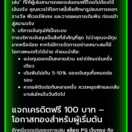
เล่น” ที่ให้ผู้เล่นสามารถลองเล่นเกมฟรีโดยไม่ต้องใช้
เงินจริง คุณควรใช้โอกาสนี้เพื่อศึกษารูปแบบการออก
รางวัล ฟีเจอร์พิเศษ และวางแผนการเดิมพัน ก่อนเข้า
สู่สนามจริง
5. บริหารเงินทุนให้เป็นระบบ
การบริหารเงินทุนเป็นสิ่งที่สำคัญที่สุด ไม่ว่าคุณจะมีทุน
มากหรือน้อย หากไม่มีการจัดการอย่างเหมาะสมก็มี
โอกาสหมดตัวได้ง่าย คำแนะนำคือ:
แบ่งทุนออกเป็นหลายส่วน อย่าใช้หมดในครั้ง
เดียว
เดิมพันไม่เกิน 5-10% ของเงินทุนทั้งหมดต่อ
รอบ
หากแพ้ติดต่อกันหลายครั้ง ควรหยุดพักและกลับ
มาเล่นใหม่ในวันถัดไป
แจกเครดิตฟรี 100 บาท –
โอกาสทองสำหรับผู้เริ่มต้น
อีกหนึ่งจุดเด่นของการเล่น
สล็อต PG เว็บตรง
คือ