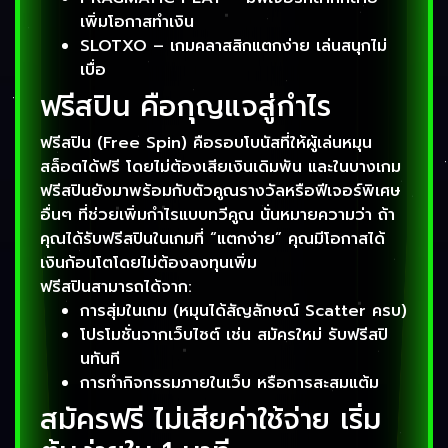
เพิ่มโอกาสทำเงิน
SLOTXO – เกมคลาสสิกแตกง่าย เล่นสนุกไม่
เบื่อ
ฟรีสปิน คือกุญแจสู่กำไร
ฟรีสปิน (Free Spin) คือรอบโบนัสที่ให้ผู้เล่นหมุน
สล็อตได้ฟรี โดยไม่ต้องเสียเงินเดิมพัน และในบางเกม
ฟรีสปินยังมาพร้อมกับตัวคูณรางวัลหรือฟีเจอร์พิเศษ
อื่นๆ ที่ช่วยเพิ่มกำไรแบบทวีคูณ นั่นหมายความว่า ถ้า
คุณได้รับฟรีสปินในเกมที่ “แตกง่าย” คุณมีโอกาสได้
เงินก้อนโตโดยไม่ต้องลงทุนเพิ่ม
ฟรีสปินสามารถได้จาก:
การสุ่มในเกม (หมุนได้สัญลักษณ์ Scatter ครบ)
โปรโมชั่นจากเว็บไซต์ เช่น สมัครใหม่ รับฟรีสปิ
นทันที
การทำกิจกรรมภายในเว็บ หรือการสะสมแต้ม
สมัครฟรี ไม่เสียค่าใช้จ่าย เริ่ม