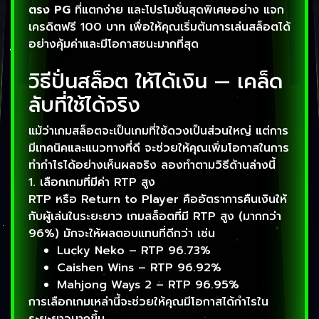
ตรง PG
ที่แตกง่าย และโปรโมชั่นสุดพิเศษอย่าง แจก
เครดิตฟรี 100 บาท เพื่อให้คุณเริ่มต้นการเล่นสล็อตได้
อย่างคุ้มค่าและมีโอกาสชนะมากที่สุด
วิธีปั่นสล็อต ให้ได้เงิน — เคล็ด
ลับที่ใช้ได้จริง
แม้ว่าเกมสล็อตจะเป็นเกมที่ใช้ดวงเป็นส่วนใหญ่ แต่การ
มีเทคนิคและแนวทางที่ดี จะช่วยให้คุณเพิ่มโอกาสในการ
ทำกำไรได้อย่างเห็นผลจริง ลองทำตามวิธีด้านล่างนี้
1. เลือกเกมที่มีค่า RTP สูง
RTP หรือ Return to Player คืออัตราการคืนเงินให้
กับผู้เล่นในระยะยาว เกมสล็อตที่มี RTP สูง (มากกว่า
96%) มักจะให้ผลตอบแทนที่ดีกว่า เช่น
Lucky Neko – RTP 96.73%
Caishen Wins – RTP 96.92%
Mahjong Ways 2 – RTP 96.95%
การเลือกเกมเหล่านี้จะช่วยให้คุณมีโอกาสได้กำไรใน