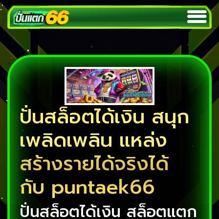
ปั่นสล็อตได้เงิน สนุก
เพลิดเพลิน แหล่ง
สร้างรายได้จริงได้
กับ puntaek66
ปั่นสล็อตได้เงิน สล็อตแตก