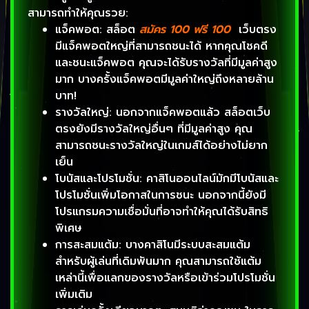
สามารถทำให้คุณรวย:
แจ็คพอต: สล็อต
สมัคร 100 ฟรี 100
เว็บตรง
มีแจ็คพอตใหญ่ที่สามารถชนะได้ หากคุณโชคดี
และชนะแจ็คพอต คุณจะได้รับรางวัลที่มีมูลค่าสูง
มาก บางครั้งแจ็คพอตมีมูลค่าใหญ่ถึงหลายล้าน
บาท!
รางวัลใหญ่: นอกจากแจ็คพอตแล้ว สล็อตเว็บ
ตรงยังมีรางวัลใหญ่อื่นๆ ที่มีมูลค่าสูง คุณ
สามารถชนะรางวัลใหญ่ในเกมส์ได้อย่างไม่ยาก
เย็น
โบนัสและโปรโมชั่น: คาสิโนออนไลน์มักมีโบนัสและ
โปรโมชั่นเพิ่มโอกาสในการชนะ นอกจากนี้ยังมี
โปรแกรมความเชื่อมั่นที่อาจทำให้คุณได้รับสิทธิ
พิเศษ
การสะสมแต้ม: บางคาสิโนมีระบบสะสมแต้ม
สำหรับผู้เล่นที่เดิมพันมาก คุณสามารถใช้แต้ม
เหล่านี้เพื่อแลกของรางวัลหรือเข้าร่วมโปรโมชั่น
เพิ่มเติม