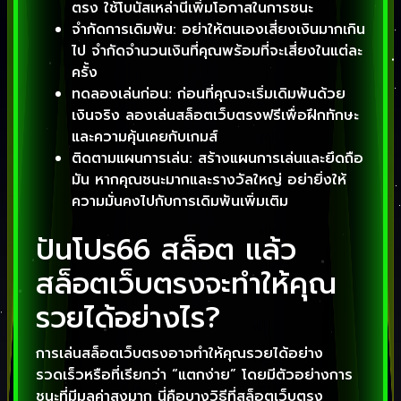
ตรง ใช้โบนัสเหล่านี้เพิ่มโอกาสในการชนะ
จำกัดการเดิมพัน: อย่าให้ตนเองเสี่ยงเงินมากเกิน
ไป จำกัดจำนวนเงินที่คุณพร้อมที่จะเสี่ยงในแต่ละ
ครั้ง
ทดลองเล่นก่อน: ก่อนที่คุณจะเริ่มเดิมพันด้วย
เงินจริง ลองเล่นสล็อตเว็บตรงฟรีเพื่อฝึกทักษะ
และความคุ้นเคยกับเกมส์
ติดตามแผนการเล่น: สร้างแผนการเล่นและยึดถือ
มัน หากคุณชนะมากและรางวัลใหญ่ อย่ายิ่งให้
ความมั่นคงไปกับการเดิมพันเพิ่มเติม
ปันโปร66 สล็อต แล้ว
สล็อตเว็บตรงจะทำให้คุณ
รวยได้อย่างไร?
การเล่นสล็อตเว็บตรงอาจทำให้คุณรวยได้อย่าง
รวดเร็วหรือที่เรียกว่า “แตกง่าย” โดยมีตัวอย่างการ
ชนะที่มีมูลค่าสูงมาก นี่คือบางวิธีที่สล็อตเว็บตรง