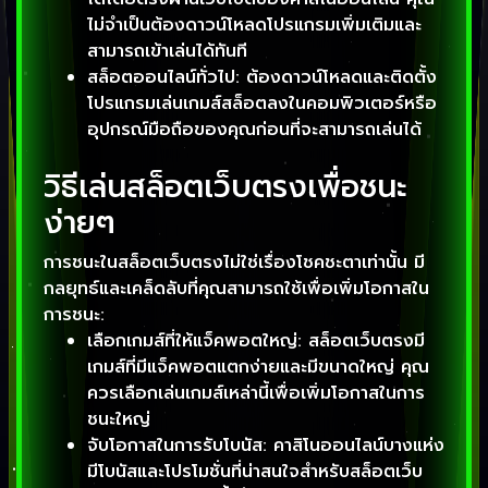
ไม่จำเป็นต้องดาวน์โหลดโปรแกรมเพิ่มเติมและ
สามารถเข้าเล่นได้ทันที
สล็อตออนไลน์ทั่วไป: ต้องดาวน์โหลดและติดตั้ง
โปรแกรมเล่นเกมส์สล็อตลงในคอมพิวเตอร์หรือ
อุปกรณ์มือถือของคุณก่อนที่จะสามารถเล่นได้
วิธีเล่นสล็อตเว็บตรงเพื่อชนะ
ง่ายๆ
การชนะในสล็อตเว็บตรงไม่ใช่เรื่องโชคชะตาเท่านั้น มี
กลยุทธ์และเคล็ดลับที่คุณสามารถใช้เพื่อเพิ่มโอกาสใน
การชนะ:
เลือกเกมส์ที่ให้แจ็คพอตใหญ่: สล็อตเว็บตรงมี
เกมส์ที่มีแจ็คพอตแตกง่ายและมีขนาดใหญ่ คุณ
ควรเลือกเล่นเกมส์เหล่านี้เพื่อเพิ่มโอกาสในการ
ชนะใหญ่
จับโอกาสในการรับโบนัส: คาสิโนออนไลน์บางแห่ง
มีโบนัสและโปรโมชั่นที่น่าสนใจสำหรับสล็อตเว็บ