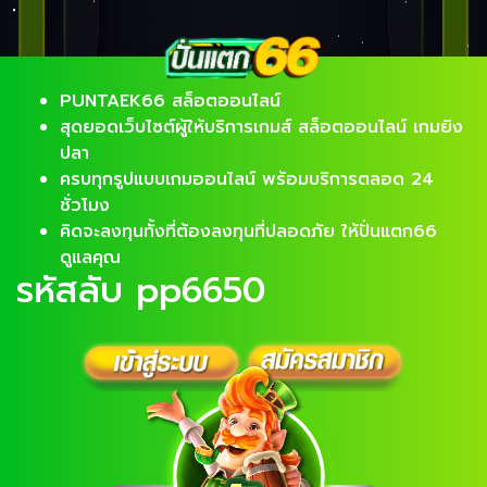
PUNTAEK66 สล็อตออนไลน์
สุดยอดเว็บไซต์ผู้ให้บริการเกมส์ สล็อตออนไลน์ เกมยิง
ปลา
ครบทุกรูปแบบเกมออนไลน์ พร้อมบริการตลอด 24
ชั่วโมง
คิดจะลงทุนทั้งที่ต้องลงทุนที่ปลอดภัย ให้ปั่นแตก66
ดูแลคุณ
รหัสลับ pp6650