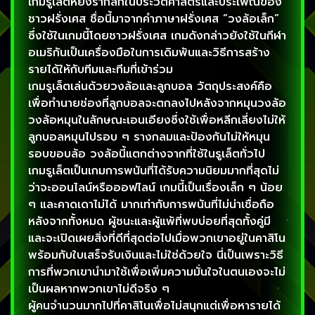
เกมรูเล็ตหยั่งรากลึกในประวัติศาสตร์และประเพณีของ
ชาวฝรั่งเศส ชื่อนี้มาจากคำภาษาฝรั่งเศส “วงล้อเล็ก”
ซึ่งใช้ในเกมนี้โดยชาวฝรั่งเศส เกมดังกล่าวยังใช้ในกีฬา
อเมริกันเป็นเครื่องมือในการเดิมพันและวิธีการสร้าง
รายได้ให้กับทีมและทีมที่เข้าร่วม
เกมรูเล็ตเล่นด้วยวงล้อและลูกบอล วัตถุประสงค์คือ
เพื่อทำนายช่องที่ลูกบอลจะตกลงไปหลังจากหมุนวงล้อ
วงล้อหมุนในลักษณะเอนเอียงซึ่งใช้เพื่อหลีกเลี่ยงไม่ให้
ลูกบอลหมุนไปรอบ ๆ รางกลมและป้องกันไม่ให้หมุน
รอบขอบล้อ วงล้อนี้แตกต่างจากที่ใช้ในรูเล็ตทั่วไป
เกมรูเล็ตเป็นเกมการพนันที่ได้รับความนิยมมากที่สุดไม่
ว่าจะออนไลน์หรือออฟไลน์ เกมนี้เป็นเรื่องเล็ก ๆ น้อย
ๆ และคาดเดาไม่ได้ มากเท่ากับการพนันที่ไม่น่าเชื่อถือ
หลังจากทั้งหมด ผู้ชนะและผู้แพ้ที่พบบ่อยที่สุดทั้งคู่มี
และจะเปิดเผยสิ่งที่ดีที่สุดต่อไปเมื่อพวกเขาอยู่ในคาสิโน
พร้อมกับใบเสร็จรับเงินและไม่ใช่ด้วยใจ นี่เป็นเพราะวิธี
การที่พวกเขานำมาใช้เพื่อเพิ่มความมั่นใจในตนเองจะไม่
เป็นผลหากพวกเขาไม่ดีจริง ๆ
ผู้คนจำนวนมากไปที่คาสิโนเพื่อไม่สนุกแต่เพื่อหารายได้