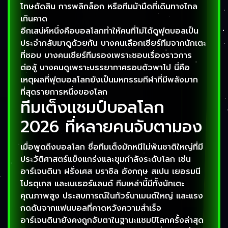
โทษตัดสิน การพลิกล็อก หรือทีมม้ามืดที่เดินทางไกล
เกินคาด
อีกเสน่ห์หนึ่งคือบอลโลกทำให้คนที่ไม่ได้ดูฟุตบอลเป็น
ประจำกลับมาดูด้วยกัน บางคนเลือกเชียร์ทีมจากนักเตะ
ที่ชอบ บางคนเชียร์ทีมรองเพราะชอบเรื่องราวการ
ต่อสู้ บางคนดูเพราะบรรยากาศรอบตัวพาไป นี่คือ
เหตุผลที่ฟุตบอลโลกยังเป็นมหกรรมกีฬาที่มีพลังมาก
ที่สุดรายการหนึ่งของโลก
ทีมเต็งแชมป์บอลโลก
2026 ที่หลายคนจับตามอง
เมื่อพูดถึงบอลโลก ชื่อทีมเต็งมักหนีไม่พ้นชาติใหญ่ที่มี
ประวัติศาสตร์แข็งแกร่งและขุมกำลังระดับโลก เช่น
อาร์เจนตินา ฝรั่งเศส บราซิล อังกฤษ สเปน เยอรมนี
โปรตุเกส และเนเธอร์แลนด์ ทีมเหล่านี้มีทั้งนักเตะ
คุณภาพสูง ประสบการณ์ในทัวร์นาเมนต์ใหญ่ และแรง
กดดันจากแฟนบอลที่คาดหวังความสำเร็จ
อาร์เจนตินายังคงถูกจับตาในฐานะแชมป์โลกครั้งล่าสุด