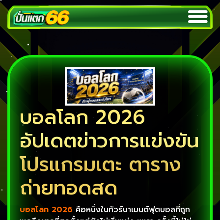
บอลโลก 2026
อัปเดตข่าวการแข่งขัน
โปรแกรมเตะ ตาราง
ถ่ายทอดสด
บอลโลก 2026
คือหนึ่งในทัวร์นาเมนต์ฟุตบอลที่ถูก