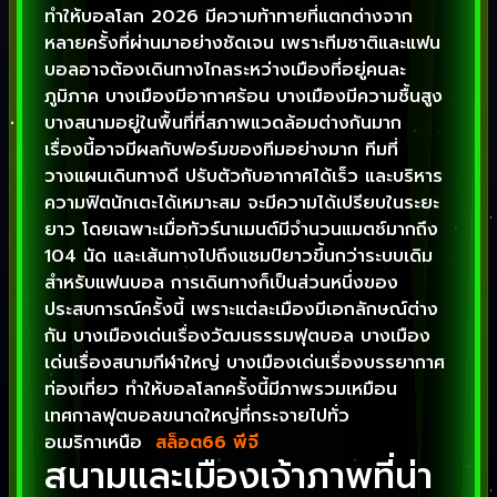
ทำให้บอลโลก 2026 มีความท้าทายที่แตกต่างจาก
หลายครั้งที่ผ่านมาอย่างชัดเจน เพราะทีมชาติและแฟน
บอลอาจต้องเดินทางไกลระหว่างเมืองที่อยู่คนละ
ภูมิภาค บางเมืองมีอากาศร้อน บางเมืองมีความชื้นสูง
บางสนามอยู่ในพื้นที่ที่สภาพแวดล้อมต่างกันมาก
เรื่องนี้อาจมีผลกับฟอร์มของทีมอย่างมาก ทีมที่
วางแผนเดินทางดี ปรับตัวกับอากาศได้เร็ว และบริหาร
ความฟิตนักเตะได้เหมาะสม จะมีความได้เปรียบในระยะ
ยาว โดยเฉพาะเมื่อทัวร์นาเมนต์มีจำนวนแมตช์มากถึง
104 นัด และเส้นทางไปถึงแชมป์ยาวขึ้นกว่าระบบเดิม
สำหรับแฟนบอล การเดินทางก็เป็นส่วนหนึ่งของ
ประสบการณ์ครั้งนี้ เพราะแต่ละเมืองมีเอกลักษณ์ต่าง
กัน บางเมืองเด่นเรื่องวัฒนธรรมฟุตบอล บางเมือง
เด่นเรื่องสนามกีฬาใหญ่ บางเมืองเด่นเรื่องบรรยากาศ
ท่องเที่ยว ทำให้บอลโลกครั้งนี้มีภาพรวมเหมือน
เทศกาลฟุตบอลขนาดใหญ่ที่กระจายไปทั่ว
อเมริกาเหนือ
สล็อต66 พีจี
สนามและเมืองเจ้าภาพที่น่า