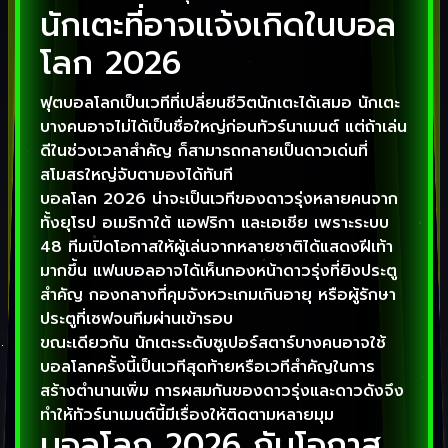
นักเตะที่อาจแจ้งเกิดในบอล
โลก 2026
ฟุตบอลโลกเป็นเวทีที่เปลี่ยนชีวิตนักเตะได้เสมอ นักเตะ
บางคนอาจไม่ได้เป็นชื่อใหญ่ก่อนทัวร์นาเมนต์ แต่ถ้าเล่น
ดีในช่วงเวลาสำคัญ ก็สามารถกลายเป็นดาวเด่นที่
สโมสรใหญ่จับตามองได้ทันที
บอลโลก 2026 น่าจะเป็นเวทีของดาวรุ่งหลายคนจาก
ทั้งยุโรป อเมริกาใต้ แอฟริกา และเอเชีย เพราะระบบ
48 ทีมเปิดโอกาสให้ผู้เล่นจากหลายชาติได้แสดงฝีเท้า
มากขึ้น แฟนบอลอาจได้เห็นกองหน้าดาวรุ่งที่ยิงประตู
สำคัญ กองกลางที่คุมจังหวะเกมเกินอายุ หรือผู้รักษา
ประตูที่เซฟจนทีมผ่านเข้ารอบ
ขณะเดียวกัน นักเตะระดับซูเปอร์สตาร์บางคนอาจใช้
บอลโลกครั้งนี้เป็นเวทีสุดท้ายหรือเวทีสำคัญในการ
สร้างตำนานเพิ่ม การผสมกันของดาวรุ่งและดาวดังจึง
ทำให้ทัวร์นาเมนต์นี้มีเรื่องให้ติดตามหลายมุม
บอลโลก 2026 กับโอกาส