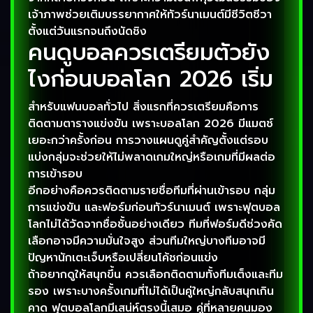
เจ้าภาพช่วยเติมบรรยากาศให้ทัวร์นาเมนต์มีชีวิตชีวา
ตั้งแต่วันแรกจนถึงนัดชิง
คนดูบอลควรเตรียมตัวยัง
ไงก่อนบอลโลก 2026 เริ่ม
สำหรับแฟนบอลทั่วไป สิ่งแรกที่ควรเตรียมคือการ
ติดตามตารางแข่งขัน เพราะบอลโลก 2026 มีแมตช์
เยอะกว่าครั้งก่อน การวางแผนดูคู่สำคัญตั้งแต่รอบ
แบ่งกลุ่มจะช่วยให้ไม่พลาดเกมใหญ่หรือเกมที่มีผลต่อ
การเข้ารอบ
อีกอย่างคือควรติดตามรายชื่อทีมที่ผ่านเข้ารอบ กลุ่ม
การแข่งขัน และฟอร์มก่อนทัวร์นาเมนต์ เพราะฟุตบอล
โลกไม่ได้วัดจากชื่อชั้นอย่างเดียว ทีมที่ฟอร์มดีช่วงคัด
เลือกอาจมีความมั่นใจสูง ส่วนทีมใหญ่บางทีมอาจมี
ปัญหานักเตะเจ็บหรือเปลี่ยนโค้ชก่อนแข่ง
ถ้าอยากดูให้สนุกขึ้น ควรเลือกติดตามทั้งทีมเต็งและทีม
รอง เพราะบางครั้งเกมที่ไม่ได้เป็นคู่ใหญ่กลับสนุกเกิน
คาด ฟุตบอลโลกมีเสน่ห์ตรงนี้เสมอ คู่ที่หลายคนมอง