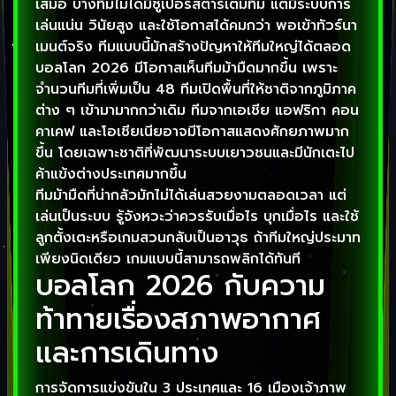
เสมอ บางทีมไม่ได้มีซูเปอร์สตาร์เต็มทีม แต่มีระบบการ
เล่นแน่น วินัยสูง และใช้โอกาสได้คมกว่า พอเข้าทัวร์นา
เมนต์จริง ทีมแบบนี้มักสร้างปัญหาให้ทีมใหญ่ได้ตลอด
บอลโลก 2026 มีโอกาสเห็นทีมม้ามืดมากขึ้น เพราะ
จำนวนทีมที่เพิ่มเป็น 48 ทีมเปิดพื้นที่ให้ชาติจากภูมิภาค
ต่าง ๆ เข้ามามากกว่าเดิม ทีมจากเอเชีย แอฟริกา คอน
คาเคฟ และโอเชียเนียอาจมีโอกาสแสดงศักยภาพมาก
ขึ้น โดยเฉพาะชาติที่พัฒนาระบบเยาวชนและมีนักเตะไป
ค้าแข้งต่างประเทศมากขึ้น
ทีมม้ามืดที่น่ากลัวมักไม่ได้เล่นสวยงามตลอดเวลา แต่
เล่นเป็นระบบ รู้จังหวะว่าควรรับเมื่อไร บุกเมื่อไร และใช้
ลูกตั้งเตะหรือเกมสวนกลับเป็นอาวุธ ถ้าทีมใหญ่ประมาท
เพียงนิดเดียว เกมแบบนี้สามารถพลิกได้ทันที
บอลโลก 2026 กับความ
ท้าทายเรื่องสภาพอากาศ
และการเดินทาง
การจัดการแข่งขันใน 3 ประเทศและ 16 เมืองเจ้าภาพ