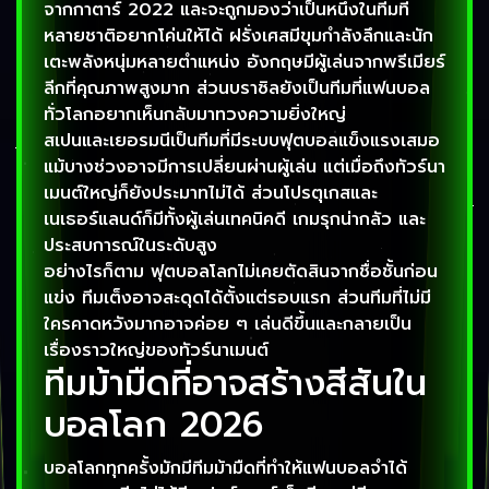
จากกาตาร์ 2022 และจะถูกมองว่าเป็นหนึ่งในทีมที่
หลายชาติอยากโค่นให้ได้ ฝรั่งเศสมีขุมกำลังลึกและนัก
เตะพลังหนุ่มหลายตำแหน่ง อังกฤษมีผู้เล่นจากพรีเมียร์
ลีกที่คุณภาพสูงมาก ส่วนบราซิลยังเป็นทีมที่แฟนบอล
ทั่วโลกอยากเห็นกลับมาทวงความยิ่งใหญ่
สเปนและเยอรมนีเป็นทีมที่มีระบบฟุตบอลแข็งแรงเสมอ
แม้บางช่วงอาจมีการเปลี่ยนผ่านผู้เล่น แต่เมื่อถึงทัวร์นา
เมนต์ใหญ่ก็ยังประมาทไม่ได้ ส่วนโปรตุเกสและ
เนเธอร์แลนด์ก็มีทั้งผู้เล่นเทคนิคดี เกมรุกน่ากลัว และ
ประสบการณ์ในระดับสูง
อย่างไรก็ตาม ฟุตบอลโลกไม่เคยตัดสินจากชื่อชั้นก่อน
แข่ง ทีมเต็งอาจสะดุดได้ตั้งแต่รอบแรก ส่วนทีมที่ไม่มี
ใครคาดหวังมากอาจค่อย ๆ เล่นดีขึ้นและกลายเป็น
เรื่องราวใหญ่ของทัวร์นาเมนต์
ทีมม้ามืดที่อาจสร้างสีสันใน
บอลโลก 2026
บอลโลกทุกครั้งมักมีทีมม้ามืดที่ทำให้แฟนบอลจำได้