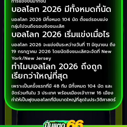
การแข่งขันมากขึ้น
บอลโลก 2026 มีทั้งหมดกี่นัด
บอลโลก 2026 มีทั้งหมด 104 นัด ตั้งแต่รอบแบ่ง
กลุ่มไปจนถึงรอบชิงชนะเลิศ
บอลโลก 2026 เริ่มแข่งเมื่อไร
บอลโลก 2026 จะแข่งขันระหว่างวันที่ 11 มิถุนายน ถึง
19 กรกฎาคม 2026 โดยนัดชิงชนะเลิศจะจัดที่ New
York/New Jersey
ทำไมบอลโลก 2026 ถึงถูก
เรียกว่าใหญ่ที่สุด
เพราะเป็นครั้งแรกที่มี 48 ทีม มีทั้งหมด 104 นัด และ
จัดร่วมกันใน 3 ประเทศ พร้อมเมืองเจ้าภาพ 16 เมือง
ทำให้เป็นฟุตบอลโลกที่มีขนาดใหญ่ที่สุดในประวัติศาสตร์