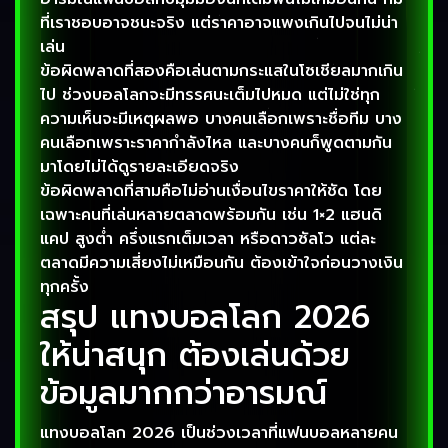
ที่เราชอบอาจชนะจริง แต่ราคาอาจแพงเกินไปจนไม่น่า
เล่น
ข้อผิดพลาดที่สองคือเล่นตามกระแสในโซเชียลมากเกิน
ไป ช่วงบอลโลกจะมีทรรศนะเต็มไปหมด แต่ไม่ใช่ทุก
ความเห็นจะมีเหตุผลพอ บางคนเลือกเพราะชื่อทีม บาง
คนเลือกเพราะราคากำลังไหล และบางคนก็พูดตามกัน
มาโดยไม่ได้ดูรายละเอียดจริง
ข้อผิดพลาดที่สามคือไม่อ่านเงื่อนไขราคาให้ชัด โดย
เฉพาะคนที่เล่นหลายตลาดพร้อมกัน เช่น 1×2 แฮนดิ
แคป สูงต่ำ ครึ่งแรกเต็มเวลา หรือดาวซัลโว แต่ละ
ตลาดมีความเสี่ยงไม่เหมือนกัน ต้องเข้าใจก่อนวางเงิน
ทุกครั้ง
สรุป แทงบอลโลก 2026
ให้น่าสนุก ต้องเล่นด้วย
ข้อมูลมากกว่าอารมณ์
แทงบอลโลก 2026 เป็นช่วงเวลาที่แฟนบอลหลายคน