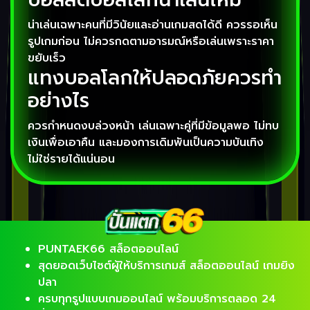
น่าเล่นเฉพาะคนที่มีวินัยและอ่านเกมสดได้ดี ควรรอเห็น
รูปเกมก่อน ไม่ควรกดตามอารมณ์หรือเล่นเพราะราคา
ขยับเร็ว
แทงบอลโลกให้ปลอดภัยควรทำ
อย่างไร
ควรกำหนดงบล่วงหน้า เล่นเฉพาะคู่ที่มีข้อมูลพอ ไม่ทบ
เงินเพื่อเอาคืน และมองการเดิมพันเป็นความบันเทิง
ไม่ใช่รายได้แน่นอน
PUNTAEK66 สล็อตออนไลน์
สุดยอดเว็บไซต์ผู้ให้บริการเกมส์ สล็อตออนไลน์ เกมยิง
ปลา
ครบทุกรูปแบบเกมออนไลน์ พร้อมบริการตลอด 24