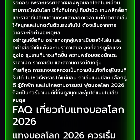
รอคอย เพราะบรรยากาศของฟุตบอลโลกไม่เหมือน
รายการไหนในโลก มีทั้งทีมใหญ่ ทีมม้ามืด เกมพลิกล็อก
และราคาที่เปลี่ยนตามกระแสตลอดเวลา แต่ถ้าอยากเล่น
ให้สนุกและไม่กดดันตัวเองเกินไป ต้องเริ่มจากการ
วิเคราะห์อย่างมีเหตุผล
อย่าดูแค่ชื่อทีม อย่าแทงทุกคู่เพราะมีบอลให้เล่น และ
อย่าเชื่อว่าทีมเต็งจะกินราคาเสมอ สิ่งที่ควรดูคือแรง
จูงใจ รูปเกมที่น่าจะเกิดขึ้น ความพร้อมของนักเตะ
ราคาเปิด ราคาขยับ และสถานการณ์ในกลุ่ม
ท้ายที่สุด การแทงบอลควรเป็นความบันเทิงที่อยู่ในงบที่
รับได้ ไม่ใช่วิธีหารายได้แน่นอน ถ้าเล่นแบบมีสติ เลือกคู่
ดี รู้จักพัก และไม่ไหลตามอารมณ์ ฟุตบอลโลก 2026
ก็จะเป็นทัวร์นาเมนต์ที่ทั้งดูสนุกและลุ้นได้แบบไม่เสีย
สมดุล
FAQ เกี่ยวกับแทงบอลโลก
2026
แทงบอลโลก 2026 ควรเริ่ม