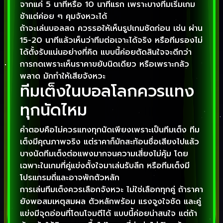
จากแค่ 5 นาทีหรือ 10 นาทีแรก เพราะบางทีมเริ่มเกม
ช้าแต่ค่อย ๆ คุมจังหวะได้
ถ้าจะเล่นบอลสด ควรรอให้เห็นรูปเกมชัดก่อน เช่น ผ่าน
15-20 นาทีแล้วเห็นว่าทีมต่อเจาะได้จริง หรือทีมรองไม่
ได้ตั้งรับแน่นอย่างที่คิด แบบนี้ค่อยตัดสินใจจะดีกว่า
การกดเพราะเห็นราคาขยับนิดเดียว หรือเพราะกลัว
พลาด มักทำให้เสียจังหวะ
ทีมเต็งในบอลโลกควรแทง
ทุกนัดไหม
คำตอบคือไม่ควรแทงทุกนัดเพียงเพราะเป็นทีมเต็ง ทีม
เต็งมีคุณภาพจริง แต่ราคาก็มักสะท้อนชื่อเสียงไปแล้ว
บางนัดทีมเต็งต่อแพงมากจนความเสี่ยงไม่คุ้ม โดย
เฉพาะในเกมที่คู่แข่งตั้งใจมาเล่นรับลึก หรือทีมเต็งมี
โปรแกรมถี่และอาจพักตัวหลัก
การเล่นทีมเต็งควรเลือกจังหวะ ไม่ใช่เลือกทุกคู่ ถ้าราคา
ยังพอสมเหตุสมผล ตัวหลักพร้อม แรงจูงใจชัด และคู่
แข่งมีจุดอ่อนที่โดนโจมตีได้ แบบนี้ค่อยน่าสนใจ แต่ถ้า