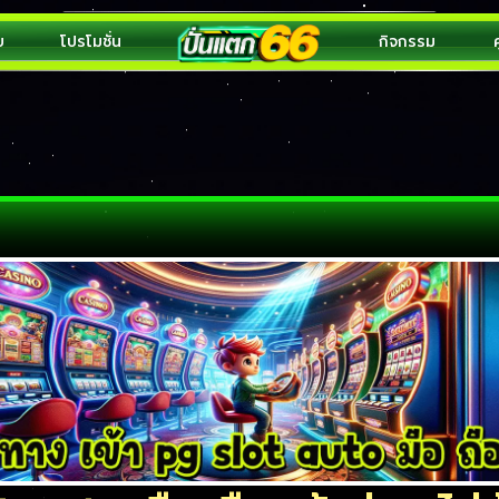
บ
โปรโมชั่น
กิจกรรม
ค