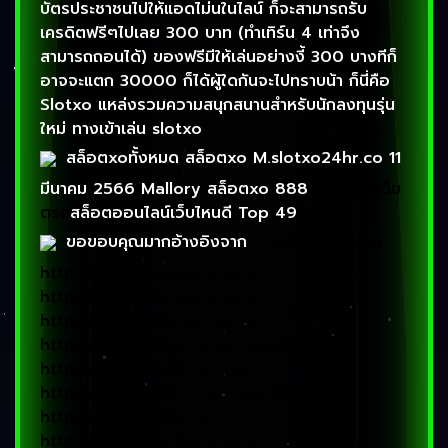
บัตรประชาชนไปให้แอดไม่นในไลน์ ก็จะสามารถรับ
เครดิตฟรีๆไปเลย 300 บาท (ทำเทิร์น 4 เท่าจึง
สามารถถอนได้) ของฟรีมีให้เล่นอย่างงี้ 300 บางทีก็
อาจจะแตก 30000 ก็ได้ผู้ใดกันจะไปทราบน้า ก็นี่คือ
Slotxo แหล่งรวมความสนุกสนานสำหรับนักลงทุนรุ่น
ใหม่ ทางเข้าเล่น slotxo
สล็อตxoทั้งหมด สล็อตxo M.slotxo24hr.co 11
มีนาคม 2566 Mallory สล็อตxo 888
สล็อตxoเว็บ
ตรง
สล็อตออนไลน์เว็บไหนดี Top 49
ขอขอบคุณมากอ้างอิงจาก
ทางเข้าเล่น slotxo
http://bit.do/m-slotxo24hr
https://bit.ly/m-slotxo24hr
https://cutt.ly/m-slotxo24hr
https://rebrand.ly/m-slotxo24hr
https://t.co/3bP8H4F7HA
https://wow.in.th/m-slotxo24hr
https://is.gd/RW2JuP
http://gg.gg/m-slotxo24hr