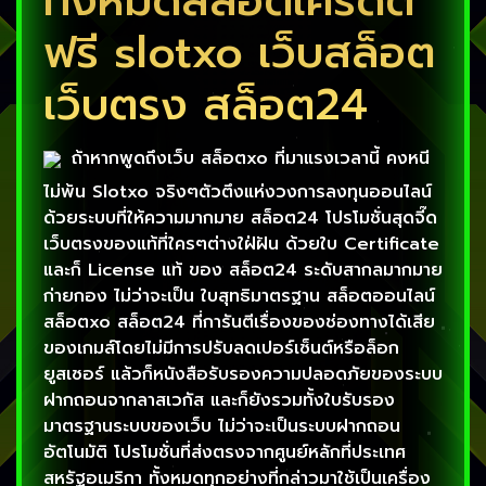
ทั้งหมดสล็อตเครดิต
ฟรี slotxo เว็บสล็อต
เว็บตรง สล็อต24
ถ้าหากพูดถึงเว็บ สล็อตxo ที่มาแรงเวลานี้ คงหนี
ไม่พ้น Slotxo จริงๆตัวตึงแห่งวงการลงทุนออนไลน์
ด้วยระบบที่ให้ความมากมาย สล็อต24 โปรโมชั่นสุดจี๊ด
เว็บตรงของแท้ที่ใครๆต่างใฝ่ฝัน ด้วยใบ Certificate
และก็ License แท้ ของ สล็อต24 ระดับสากลมากมาย
ก่ายกอง ไม่ว่าจะเป็น ใบสุทธิมาตรฐาน สล็อตออนไลน์
สล็อตxo สล็อต24 ที่การันตีเรื่องของช่องทางได้เสีย
ของเกมส์โดยไม่มีการปรับลดเปอร์เซ็นต์หรือล็อก
ยูสเซอร์ แล้วก็หนังสือรับรองความปลอดภัยของระบบ
ฝากถอนจากลาสเวกัส และก็ยังรวมทั้งใบรับรอง
มาตรฐานระบบของเว็บ ไม่ว่าจะเป็นระบบฝากถอน
อัตโนมัติ โปรโมชั่นที่ส่งตรงจากศูนย์หลักที่ประเทศ
สหรัฐอเมริกา ทั้งหมดทุกอย่างที่กล่าวมาใช้เป็นเครื่อง