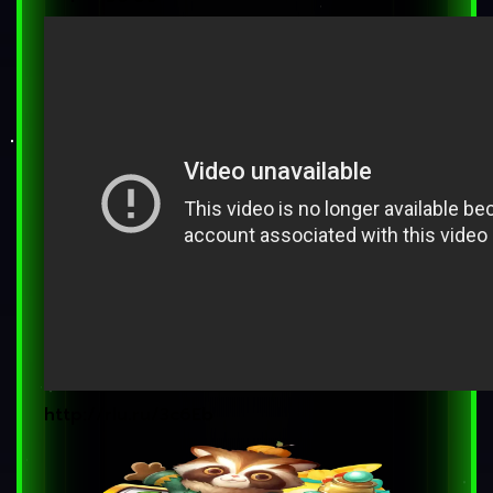
http://rlu.ru/3c6Eb