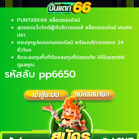
PUNTAEK66 สล็อตออนไลน์
สุดยอดเว็บไซต์ผู้ให้บริการเกมส์ สล็อตออนไลน์ เกมยิง
ปลา
ครบทุกรูปแบบเกมออนไลน์ พร้อมบริการตลอด 24
ชั่วโมง
คิดจะลงทุนทั้งที่ต้องลงทุนที่ปลอดภัย ให้ปั่นแตก66
ดูแลคุณ
รหัสลับ pp6650