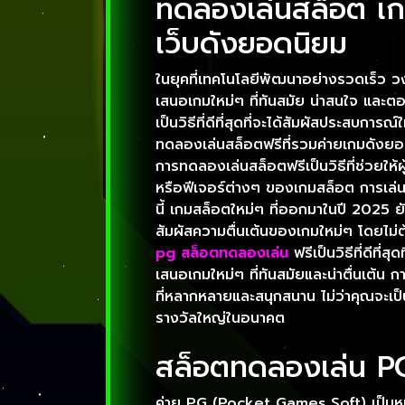
ทดลองเล่นสล็อต เก
เว็บดังยอดนิยม
ในยุคที่เทคโนโลยีพัฒนาอย่างรวดเร็ว วง
เสนอเกมใหม่ๆ ที่ทันสมัย น่าสนใจ และตอ
เป็นวิธีที่ดีที่สุดที่จะได้สัมผัสประสบก
ทดลองเล่นสล็อตฟรีที่รวมค่ายเกมดังย
การทดลองเล่นสล็อตฟรีเป็นวิธีที่ช่วยให้ผ
หรือฟีเจอร์ต่างๆ ของเกมสล็อต การเล่น
นี้ เกมสล็อตใหม่ๆ ที่ออกมาในปี 2025 ย
สัมผัสความตื่นเต้นของเกมใหม่ๆ โดยไม่ต้
pg สล็อตทดลองเล่น
ฟรีเป็นวิธีที่ดีที
เสนอเกมใหม่ๆ ที่ทันสมัยและน่าตื่นเต้น
ที่หลากหลายและสนุกสนาน ไม่ว่าคุณจะเป
รางวัลใหญ่ในอนาคต
สล็อตทดลองเล่น PG
ค่าย PG (Pocket Games Soft) เป็นหนึ่