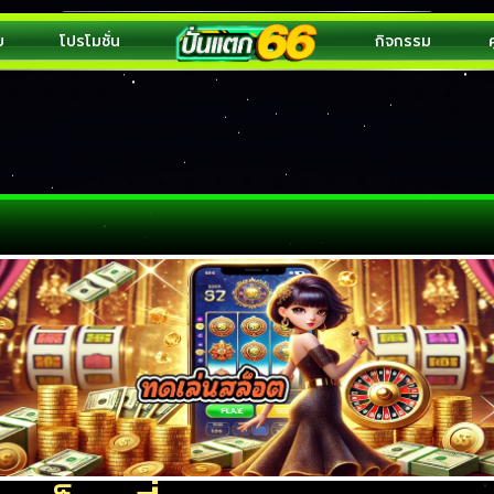
บ
โปรโมชั่น
กิจกรรม
ค