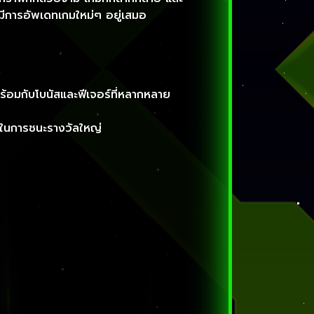
่มีการอัพเดทเกมใหม่ๆ อยู่เสมอ
ร้อมกับโบนัสและฟีเจอร์ที่หลากหลาย
าสในการชนะรางวัลใหญ่