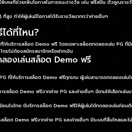
์พิเศษที่ช่วยเพิ่มโอกาสในการชนะรางวัล เช่น ฟรีสปิน ตัวคูณรางว
ี่สูง ทำให้ผู้เล่นมีโอกาสได้รับรางวัลมากกว่าค่ายอื่นๆ
ได้ที่ไหน?
ี่ให้บริการสล็อต Demo ฟรี โดยเฉพาะสล็อตทดลองเล่น PG ที่มีการ
ๆ โดยไม่ต้องสมัครสมาชิกหรือฝากเงิน
ทดลองเล่นสล็อต Demo ฟรี
PG ที่ให้บริการสล็อต Demo ฟรีทุกเกม ผู้เล่นสามารถทดลองเล่นได
การสล็อต Demo ฟรีจากค่าย PG และค่ายอื่นๆ มีเกมให้เลือกเล่น
ามนิยมในไทย มีบริการสล็อต Demo ฟรีให้ผู้เล่นได้ทดลองเล่นก่อนต
สล็อต Demo ฟรีจากค่าย PG และค่ายอื่นๆ มีระบบที่ลื่นไหลและไม