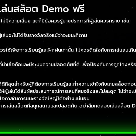
งเล่นสล็อต Demo ฟรี
ีความเสี่ยง แต่ก็มีข้อควรรู้บางประการที่ผู้เล่นควรทราบ เช่น
เล่นจะไม่ได้รับรางวัลจริงแม้ว่าจะชนะก็ตาม
้เพื่อการเรียนรู้และฝึกฝนเท่านั้น ไม่ควรติดใจกับการเล่นจนเกิ
น่าเชื่อถือและมีระบบความปลอดภัยที่ดี เพื่อป้องกันการถูกโกงหรือ
ดีที่สุดสำหรับผู้ที่ต้องการเรียนรู้และทำความเข้าใจกับเกมสล็อตก
ห้ผู้เล่นได้สัมผัสประสบการณ์การเล่นที่สมจริงและไม่สะดุด ไม่ว่าจะ
โอกาสในการชนะรางวัลใหญ่ได้อย่างแน่นอน
ารเล่นสล็อตที่สนุกสนานและปลอดภัย อย่าลืมทดลองเล่นสล็อต De