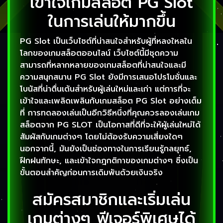
เข้าใจเกมสล็อต PG Slot
ในการเล่นให้มากขึ้น
PG Slot เป็นเว็บไซต์ที่น่าสนใจสำหรับผู้ที่หลงใหลใน
โลกของเกมสล็อตออนไลน์ เว็บไซต์นี้มีชุดความ
สามารถที่หลากหลายของเกมสล็อตที่น่าสนใจและมี
ความสนุกสนาน PG Slot ยังมีการเสนอโปรโมชั่นและ
โบนัสที่น่าตื่นเต้นสำหรับผู้เล่นใหม่และเก่า แต่การที่จะ
เข้าใจและเพลิดเพลินกับเกมสล็อต PG Slot อย่างเต็ม
ที่ การทดลองเล่นเป็นอีกวิธีหนึ่งที่คุณควรลองเล่นเกม
สล็อตจาก PG SLOT เป็นโอกาสที่ดีที่จะให้ผู้เล่นใหม่ได้
สัมผัสกับเกมต่างๆ โดยไม่ต้องรับความเสี่ยงใดๆ
นอกจากนี้, มันยังเป็นช่องทางในการเรียนรู้กลยุทธ์,
ฝึกฝนทักษะ, และเข้าใจกฎกติกาของเกมต่างๆ ซึ่งเป็น
ขั้นตอนสำคัญก่อนการเดิมพันด้วยเงินจริง
สมัครสมาชิกและเริ่มเล่น
เกมต่างๆ ฟีเจอร์พิเศษได้