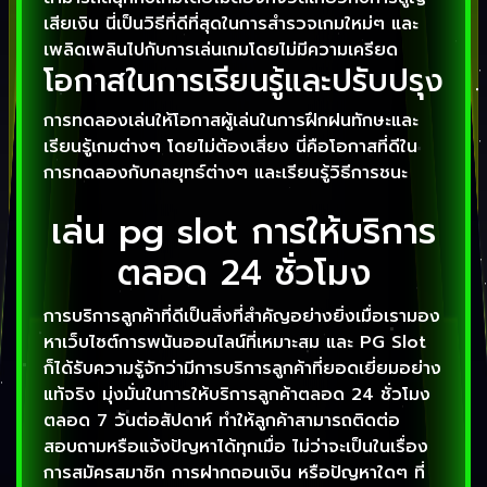
เสียเงิน นี่เป็นวิธีที่ดีที่สุดในการสำรวจเกมใหม่ๆ และ
เพลิดเพลินไปกับการเล่นเกมโดยไม่มีความเครียด
โอกาสในการเรียนรู้และปรับปรุง
การทดลองเล่นให้โอกาสผู้เล่นในการฝึกฝนทักษะและ
เรียนรู้เกมต่างๆ โดยไม่ต้องเสี่ยง นี่คือโอกาสที่ดีใน
การทดลองกับกลยุทธ์ต่างๆ และเรียนรู้วิธีการชนะ
เล่น pg slot การให้บริการ
ตลอด 24 ชั่วโมง
การบริการลูกค้าที่ดีเป็นสิ่งที่สำคัญอย่างยิ่งเมื่อเรามอง
หาเว็บไซต์การพนันออนไลน์ที่เหมาะสม และ PG Slot
ก็ได้รับความรู้จักว่ามีการบริการลูกค้าที่ยอดเยี่ยมอย่าง
แท้จริง มุ่งมั่นในการให้บริการลูกค้าตลอด 24 ชั่วโมง
ตลอด 7 วันต่อสัปดาห์ ทำให้ลูกค้าสามารถติดต่อ
สอบถามหรือแจ้งปัญหาได้ทุกเมื่อ ไม่ว่าจะเป็นในเรื่อง
การสมัครสมาชิก การฝากถอนเงิน หรือปัญหาใดๆ ที่