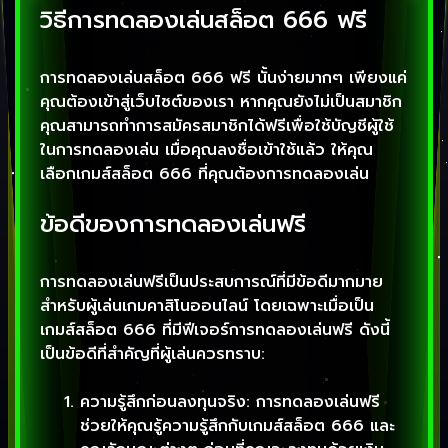
วิธีการทดลองเล่นสล็อต 666 ฟรี
การทดลองเล่นสล็อต 666 ฟรี นั้นง่ายมากๆ เพียงแค่
คุณต้องเข้าสู่เว็บไซต์ของเรา หากคุณยังไม่เป็นสมาชิก
คุณสามารถทำการสมัครสมาชิกได้ฟรีเพื่อใช้บัญชีผู้ใช้
ในการทดลองเล่น เมื่อคุณลงชื่อเข้าใช้แล้ว ให้คุณ
เลือกเกมส์สล็อต 666 ที่คุณต้องการทดลองเล่น
ข้อดีของการทดลองเล่นฟรี
การทดลองเล่นฟรีเป็นประสบการณ์ที่มีข้อดีมากมาย
สำหรับผู้เล่นเกมคาสิโนออนไลน์ โดยเฉพาะเมื่อเป็น
เกมส์สล็อต 666 ที่มีฟีเจอร์การทดลองเล่นฟรี ดังนี้
เป็นข้อดีที่สำคัญที่ผู้เล่นควรทราบ:
ความรู้สึกก่อนลงทุนจริง: การทดลองเล่นฟรี
ช่วยให้คุณรู้ความรู้สึกกับเกมส์สล็อต 666 และ