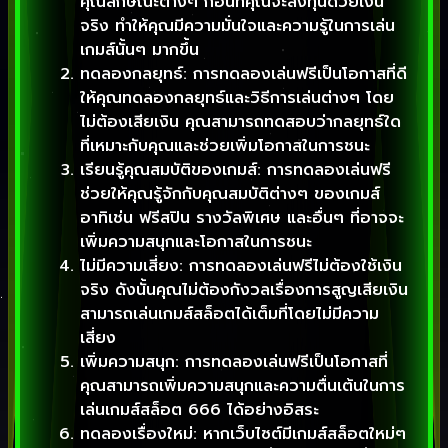
คุณลักษณะต่างๆ ก่อนที่คุณจะลงทุนด้วยเงิน
จริง ทำให้คุณมีความมั่นใจและความรู้ในการเล่น
เกมส์นั้นๆ มากขึ้น
ทดลองกลยุทธ์: การทดลองเล่นฟรีเป็นโอกาสที่ดี
ให้คุณทดลองกลยุทธ์และวิธีการเล่นต่างๆ โดย
ไม่ต้องเสียเงิน คุณสามารถทดสอบว่ากลยุทธ์ใด
ที่เหมาะกับคุณและช่วยเพิ่มโอกาสในการชนะ
เรียนรู้คุณสมบัติของเกมส์: การทดลองเล่นฟรี
ช่วยให้คุณรู้จักกับคุณสมบัติต่างๆ ของเกมส์
อาทิเช่น ฟรีสปิน รางวัลพิเศษ และอื่นๆ ที่อาจจะ
เพิ่มความสนุกและโอกาสในการชนะ
ไม่มีความเสี่ยง: การทดลองเล่นฟรีไม่ต้องใช้เงิน
จริง ดังนั้นคุณไม่ต้องกังวลเรื่องการสูญเสียเงิน
สามารถเล่นเกมส์สล็อตได้เต็มที่โดยไม่มีความ
เสี่ยง
เพิ่มความสนุก: การทดลองเล่นฟรีเป็นโอกาสที่
คุณสามารถเพิ่มความสนุกและความตื่นเต้นในการ
เล่นเกมส์สล็อต 666 ได้อย่างอิสระ
ทดลองเรื่องใหม่: หากเว็บไซต์มีเกมส์สล็อตใหม่ๆ