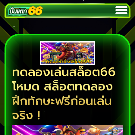
ทดลองเล่นสล็อต66
โหมด สล็อตทดลอง
ฝึกทักษะฟรีก่อนเล่น
จริง !