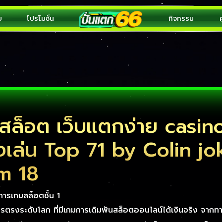
บ
โปรโมชั่น
กิจกรรม
ค
ล็อต เว็บแตกง่าย casino
เล่น Top 71 by Colin jo
m 18
การเกมสล็อตชั้น 1
ริการตรงระดับโลก ที่มีเกมการเดิมพันสล็อตออนไลน์ได้เงินจริง จา