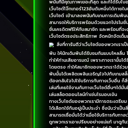
พนันที่มีคุณภาพเยอะที่สุด และก็ได้รับใ
เว็บไซต์โจ๊กเกอร์123อันดับหนึ่งได้ภายใ
เว็บไซต์ เข้ามาลงพนันกับเกมการเดิมพันปร
สามารถให้บริการพร้อมด้วยแจกโปรโมชั่นใ
ชั่นเครดิตฟรีให้กับสมาชิก และพร้อมที่จะ
เว็บไซต์ตรงประสิทธิภาพ จัดหนักจัดเต็
สิ่งที่การันตีว่าเว็บไซต์ของพวกเร
พัน ให้นักเดิมพันได้รับชมกันแบบไหลลื่
ทำให้ท่านเสียอารมณ์ เพราะทางเรานั้นไ
โดยตรง ทำให้สมาชิกของพวกเราได้ร่วมพน
พันนั้นได้เพลิดเพลินเจริญใจไปกับเกมสล็
ต้องกลับใจไปใช้บริการกับทางเว็บอื่น ก
เล่นที่เคยใช้งานกับทางเว็บไซต์อื่นๆได้ม
เล่นสล็อตออนไลน์ทำเช่นไรมอบเงิน
ทางเว็บไซต์ของพวกเรามีการตระเตรียม 
ได้เลือกใช้กันอยู่เป็นประจำ ซึ่งนับว่าเป็น
สามารถเชื่อมั่นได้ว่าเมื่อใช้บริการกับทางเ
ถูกพวกเราเอาเปรียบอย่างแน่แท้ มาดูกัน