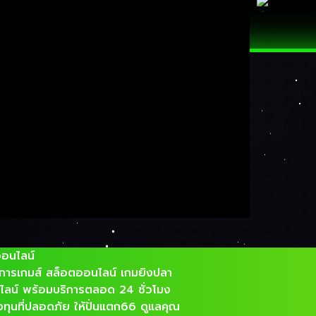
https:/
อนไลน์
บริการเกมส์ สล็อตออนไลน์ เกมยิงปลา
ลน์ พร้อมบริการตลอด 24 ชั่วโมง
ลงทุนที่ปลอดภัย ให้ปั่นแตก66 ดูแลคุณ