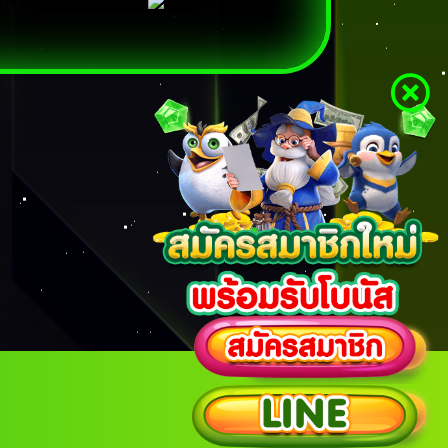
/is.gd/Joker123_th