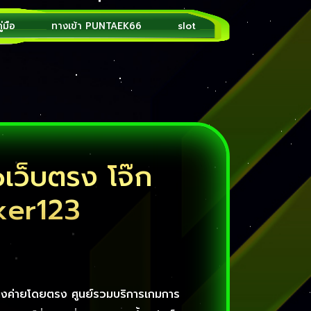
ู่มือ
ทางเข้า PUNTAEK66
slot
เว็บตรง โจ๊ก
ker123
กทางค่ายโดยตรง ศูนย์รวมบริการเกมการ