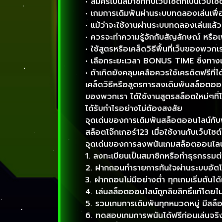
• สมัครเป็นสมาชิกกับเว็บไซต์ที่เป็นเว็บไ
• เกมการเดิมพันผ่านระบบทดลองเล่นเพื่
• แม้ว่าจะใช้งานผ่านระบบทดลองเล่นแล้ว 
• ควรจะทำความรู้จักกับสัญลักษณ์ หรือเพ
• ใช้สูตรหรือเคล็ดวิธีพื้นที่เว็บของพวกเ
• เลือกระยะเวลา BONUS TIME ซึ่งทางเว
• ถ้าเกิดยังคลุมเคลือควรใช้เครดิตฟรีที่
เคล็ดวิธีหรือสูตรการลงเดิมพันสล็อตออ
ของพวกเรา ได้ใช้งานสูตรสล็อตใหม่ๆที่
ได้รับกำไรอย่างไม่ต้องสงสัย
จุดเด่นของการเดิมพันสล็อตออนไลน์กั
สล็อตโจ๊กเกอร์123 เมื่อใช้งานกับเว็บไซต์
จุดเด่นของการลงพนันเกมสล็อตออนไลน์บ
1. ลงทะเบียนเป็นสมาชิกหรือทำธุรกรรมต
2. ฝากถอนทำรายการทันใจผ่านระบบอัตโ
3. ฝากถอนไม่มีอย่างต่ำ ทุกเกมเริ่มต้นได
4. เล่นสล็อตออนไลน์ถูกลิขสิทธิ์แท้โดยไม
5. รวมเกมการเดิมพันทุกหมวดหมู่ มีสล
6. ทดสอบเกมการพนันได้ฟรีก่อนเล่นจริ